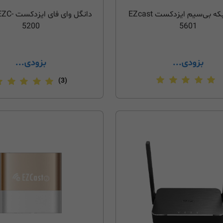
کارت شبکه بی‌سیم ایزدکست EZcast
دانگل وای ف
5200
5601
بزودی...
بزودی...
(3)