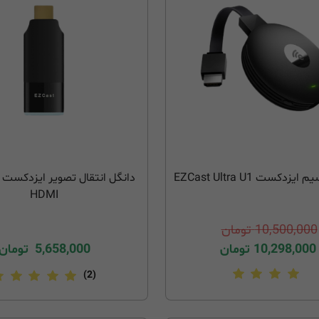
زدکست EZCast Ultra U1
HDMI
10,500,000
تومان
10,298,000
تومان
5,658,000
تومان
(2)