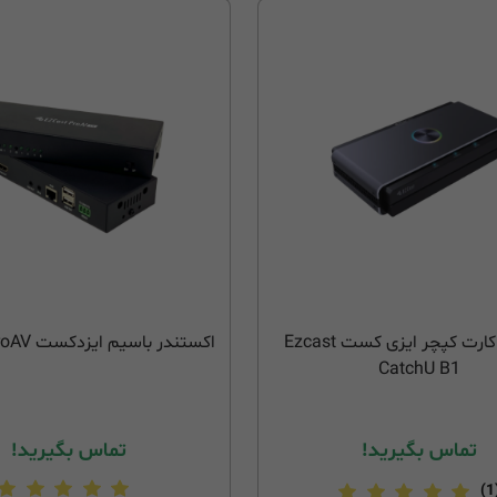
رکوردر و کارت کپچر ایزی کست Ezcast
اکستندر باسیم ایزدکست EZCast ProAV
CatchU B1
تماس بگیرید!
تماس بگیرید!
(