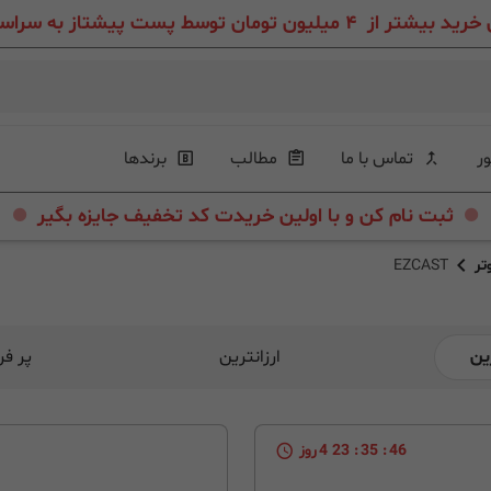
ون تومان توسط پست پیشتاز به سراسر ایران عزیز
ور
تماس با ما
مطالب
برندها
.
.
ثبت نام کن و با اولین خریدت کد تخفیف جایزه بگیر
تر
EZCAST
ین
ارزانترین
پر ف
45
:
35
:
23
4
روز