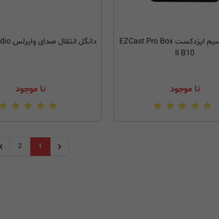
دانگل بی‌سیم ایزدکست EZCast Pro Box
دانگل انتقال صدای وایرلس EZCast Audio
II B10
نا موجود
نا موجود
2
1