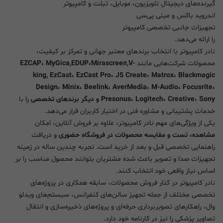
گیرنده‌های دیجیتال تلویزیون، موبایل، تبلت و کامپیوتر
اندروید باکس و مینی پی‌سی
تجهیزات جانبی تخصصی کامپیوتر
را ارائه می‌دهد.
نادر کامپیوتر با انتخاب برندهای معتبر جهانی و تمرکز بر کیفیت،
محصولات شرکت‌هایی مانند
EZCAP، MyGica,EDUP،Mirascreen,V-
king, EzCast، EzCast Pro، J5 Create، Matrox، Blackmagic
Design، Minix، Beelink، AverMedia، M-Audio، Focusrite،
Presonus، Logitech، Creative، Sony و دیگر برندهای تخصصی
را با
خدمات پشتیبانی و مشاوره فنی در اختیار کاربران قرار می‌دهد.
یکی از ویژگی‌های مهم نادر کامپیوتر، علاوه بر فروش آنلاین، امکان
مشاهده، تست و مقایسه محصولات در فروشگاه حضوری
و دریافت
راهنمایی تخصصی قبل و بعد از خرید است. تجربه چندین ساله در زمینه
تجهیزات صدا و تصویر باعث شده مشتریان بتوانند محصول مناسب را بر
اساس نیاز واقعی خود انتخاب کنند.
نادر کامپیوتر در کنار فروش محصولات، سابقه همکاری در پروژه‌های
تخصصی مختلف از جمله تجهیز سالن‌های کنفرانس، سیستم‌های ویدئو
وال، راهکارهای تصویربرداری حرفه‌ای و پروژه‌های ذخیره‌سازی و انتقال
تصاویر پزشکی را نیز در کارنامه خود دارد.