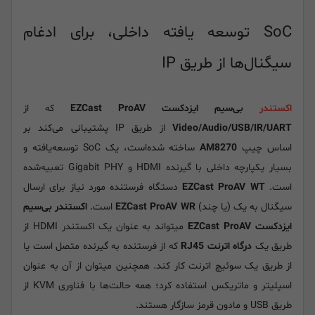
SoC توسعه یافته داخلی، برای ادغام
سیگنال‌ها از طریق IP
اکستندر
بی‌سیم ایزدکست EZCast ProAV
که از
Video/Audio/USB/IR/UART
از طریق IP پشتیبانی می‌کند بر
اساس چیپ
AM8270
ساخته شده‌است، یک SoC توسعه‌یافته و
بسیار یکپارچه داخلی با گیرنده HDMI و Gigabit PHY تعبیه‌شده
است.
EZCast ProAV WT
دستگاه فرستنده مورد نیاز برای ارسال
سیگنال به یک (یا چند)
EZCast ProAV WR
است.
اکستندر بی‌سیم
ایزدکست EZCast ProAV
میتواند به عنوان یک اکستندر HDMI از
طریق یک
درگاه اترنت RJ45
که از فرستنده به گیرنده متصل است یا
از طریق یک سوئیچ اترنت کار کند. همچنین میتوان از آن به عنوان
اسپلیتر و ماتریکس استفاده کرد؛ همه حالت‌ها با فناوری KVM از
طریق USB و مادون قرمز سازگار هستند.