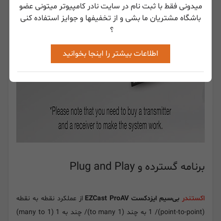
میدونی فقط با ثبت نام در سایت نادر کامپیوتر میتونی عضو
باشگاه مشتریان ما بشی و از تخفیفها و جوایز استفاده کنی
؟
اطلاعات بیشتر را اینجا بخوانید
برنامه گسترده و Plug and Play
اکستندر
بی‌سیم ایزدکست EZCast ProAV
از عملکرد نقطه به نقطه
(point-to-point)/ 1 به چند (1 to many)/ چند به 1 (many to 1)