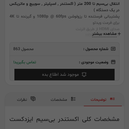
انتقال بی‌سیم تا 200 متر ( اکستندر , اسپلیتر , سوییچ و ماتریکس
در یک دستگاه )
پشتیبانی فرستنده تا رزولوشن 1080p @ 60fps و گیرنده تا 4K
برای فرمت ویدئو
صدای HDMI از طریق اترنت
مشاهده بیشتر
سازگاری با HDCP1.4
مقیاس پذیر و انعطاف پذیر
Plug and Play
شماره محصول :
محصول 863
وضعیت موجودی :
تماس بگیرید!
موجود شد اطلاع بده
توضیحات
مشخصات
نظرات
مشخصات کلی اکستندر بی‌سیم ایزدکست