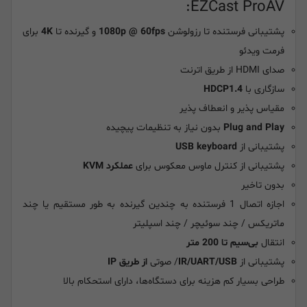
EZCast ProAV:
پشتیبانی فرستنده تا رزولوشن
1080p @ 60fps
و گیرنده تا
4K
برای
فرمت ویدئو
صدای HDMI از طریق اترنت
سازگاری با
HDCP1.4
مقیاس پذیر و انعطاف پذیر
Plug and Play
بدون نیاز به تنظیمات پیچیده
پشتیبانی از
USB keyboard
پشتیبانی از کنترل ماوس معکوس برای
عملکرد KVM
بدون تاخیر
اجازه اتصال 1 فرستنده به چندین گیرنده به طور مستقیم یا چند
ماتریکس / چند سوئیچر / چند اسپلیتر
انتقال
بی‌سیم تا 200 متر
پشتیبانی از
IR/UART/USB
/ صوتی
از طریق IP
طراحی بسیار کم هزینه برای دستگاه‌ها، دارای استحکام بالا