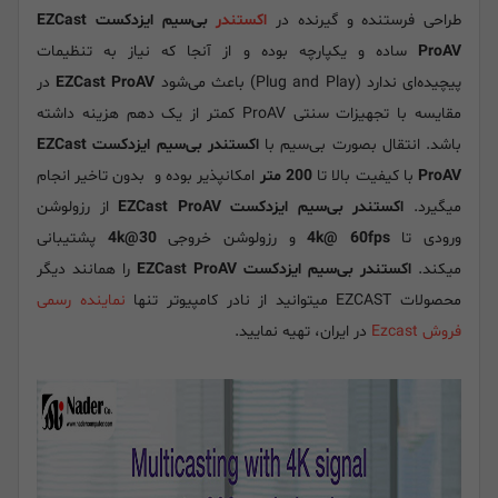
طراحی فرستنده و گیرنده در
اکستندر
بی‌سیم ایزدکست EZCast
ProAV
ساده و یکپارچه بوده و از آنجا که نیاز به تنظیمات
پیچیده‌ای ندارد (Plug and Play) باعث می‌شود
EZCast ProAV
در
مقایسه با تجهیزات سنتی ProAV کمتر از یک دهم هزینه داشته
باشد. انتقال بصورت بی‌سیم با
اکستندر بی‌سیم ایزدکست EZCast
ProAV
با کیفیت بالا تا
200 متر
امکانپذیر بوده و بدون تاخیر انجام
میگیرد.
اکستندر بی‌سیم ایزدکست EZCast ProAV
از رزولوشن
ورودی تا
4k@ 60fps
و رزولوشن خروجی
4k@30
پشتیبانی
میکند.
اکستندر بی‌سیم ایزدکست EZCast ProAV
را همانند دیگر
محصولات EZCAST میتوانید از نادر کامپیوتر تنها
نماینده رسمی
فروش Ezcast
در ایران، تهیه نمایید.