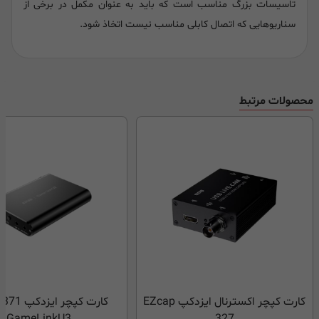
تاسیسات بزرگ مناسب است که باید به عنوان مکمل در برخی از
سناریوهایی که اتصال کابلی مناسب نیست اتخاذ شود.
محصولات مرتبط
کارت کپچر اکسترنال ایزدکپ EZcap
کارت کپچر ا
GameLinkU3
327