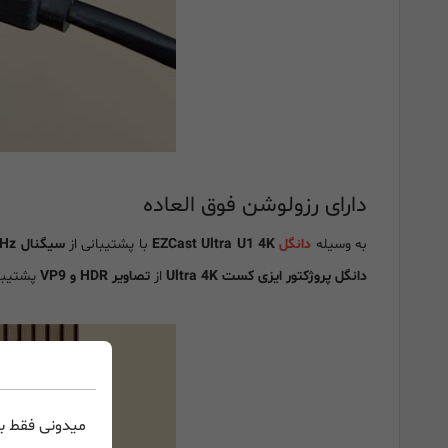
دارای رزولوشن فوق العاده
به وسیله
دانگل
EZCast Ultra U1 4K
با پشتیبانی از
سیگنال 4K 3840*2160 @60Hz
دانگل پروژکتور ایزی کست Ultra 4K
از
تصاویر HDR و VP9
پشتیبانی 
میدونی فقط با