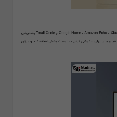
از چندین سرویس کنترل صدا مانند Google Home ، Amazon Echo ، Xioami AI Speaker و Tmall Genie پشتیبانی
فیلم ها را برای سفارشی کردن به لیست پخش اضافه کند و میزان