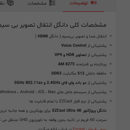
توضیحات
مشخصات
نظ
مشخصات کلی دانگل انتقال تصویر بی سیم ZCast Ultra U1 4K
انتقال صدا و تصویر بی‌سیم ( دانگل
HDMI
)
پشتیبانی از
Voice Control
پشتیبانی از
تصاویر HDR و VP9
پردازنده پر قدرتمند
AM 8275
حافظه داخلی
512
مگابایت
DDR3
پشتیبانی از
دو باند وای فای 2.4GHz و 5GHz 802.11ac
پشتیبانی از سیستم عامل های WIndows ، Android ، iOS ، Mac
پشتیبانی از نرم افزار EZCast با تمام قابلیت ها
دانگل پروژکتور EZCast Ultra 4K
سرعت 60 فریم در ثانیه بدون وقفه به تلویزیون UHD منتقل می کند.
رسمی فروش Ezcast
در ایران، ارائه میگردد.