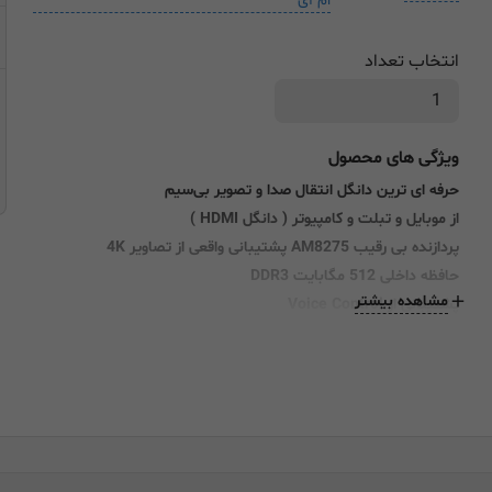
ام آی
انتخاب تعداد
ویژگی های محصول
حرفه ای ترین دانگل انتقال صدا و تصویر بی‌سیم
از موبایل و تبلت و کامپیوتر ( دانگل
HDMI
)
پردازنده بی رقیب
AM8275
پشتیبانی واقعی از
تصاویر 4K
حافظه داخلی
512
مگابایت
DDR3
مشاهده بیشتر
پشتیبانی از Voice Control
دارای قابلیت بلوتوث
پشتیبانی از نرم افزار EZCast در تمامی سیتم عاملها
پشتیبانی از دو باند وای فای 2.4GHz و 5GHz 802.11ac
سازگاری با WIndows ، Android ، iOS ، Mac
پشتیبانی از تصاویر HDR و VP9