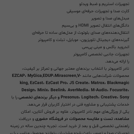
تجهیزات استریم و ضبط ویدئو
کارت صدا و تجهیزات حرفه‌ای موسیقی
مبدل‌های صدا و تصویر
دانگل‌های انتقال تصویر HDMI و بی‌سیم
انتقال‌دهنده‌های صدای بلوتوث از مدل‌های ساده تا حرفه‌ای
گیرنده‌های دیجیتال تلویزیون، موبایل، تبلت و کامپیوتر
اندروید باکس و مینی پی‌سی
تجهیزات جانبی تخصصی کامپیوتر
را ارائه می‌دهد.
نادر کامپیوتر با انتخاب برندهای معتبر جهانی و تمرکز بر کیفیت،
محصولات شرکت‌هایی مانند
EZCAP، MyGica,EDUP،Mirascreen,V-
king, EzCast، EzCast Pro، J5 Create، Matrox، Blackmagic
Design، Minix، Beelink، AverMedia، M-Audio، Focusrite،
Presonus، Logitech، Creative، Sony و دیگر برندهای تخصصی
را با
خدمات پشتیبانی و مشاوره فنی در اختیار کاربران قرار می‌دهد.
یکی از ویژگی‌های مهم نادر کامپیوتر، علاوه بر فروش آنلاین، امکان
مشاهده، تست و مقایسه محصولات در فروشگاه حضوری
و دریافت
راهنمایی تخصصی قبل و بعد از خرید است. تجربه چندین ساله در زمینه
تجهیزات صدا و تصویر باعث شده مشتریان بتوانند محصول مناسب را بر