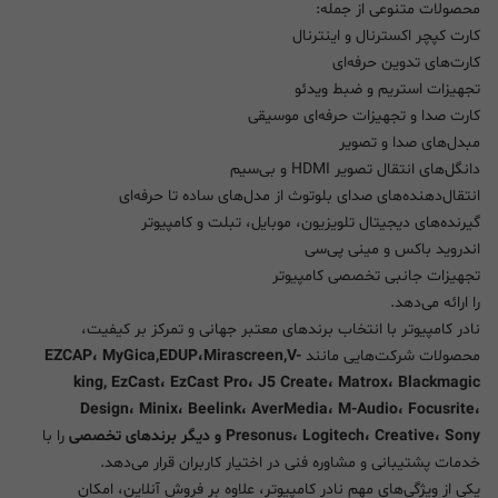
محصولات متنوعی از جمله:
کارت کپچر اکسترنال و اینترنال
کارت‌های تدوین حرفه‌ای
تجهیزات استریم و ضبط ویدئو
کارت صدا و تجهیزات حرفه‌ای موسیقی
مبدل‌های صدا و تصویر
دانگل‌های انتقال تصویر HDMI و بی‌سیم
انتقال‌دهنده‌های صدای بلوتوث از مدل‌های ساده تا حرفه‌ای
گیرنده‌های دیجیتال تلویزیون، موبایل، تبلت و کامپیوتر
اندروید باکس و مینی پی‌سی
تجهیزات جانبی تخصصی کامپیوتر
را ارائه می‌دهد.
نادر کامپیوتر با انتخاب برندهای معتبر جهانی و تمرکز بر کیفیت،
محصولات شرکت‌هایی مانند
EZCAP، MyGica,EDUP،Mirascreen,V-
king, EzCast، EzCast Pro، J5 Create، Matrox، Blackmagic
Design، Minix، Beelink، AverMedia، M-Audio، Focusrite،
Presonus، Logitech، Creative، Sony و دیگر برندهای تخصصی
را با
خدمات پشتیبانی و مشاوره فنی در اختیار کاربران قرار می‌دهد.
یکی از ویژگی‌های مهم نادر کامپیوتر، علاوه بر فروش آنلاین، امکان