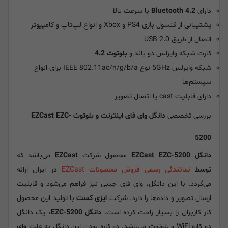
دارای
Bluetooth 4.2
با سرعت بالا
پشتیبانی از کنسول بازی PS4 و Xbox و انواع لپ‌تاپ و کامپیوتر
اتصال از طریق USB 2.0
کارت شبکه وایرلس دو باند و
بلوتوث 4.2
شبکه وایرلس 5GHz نوع IEEE 802.11ac/n/g/b/a برای انواع
سیستم‌ها
دارای قابلیت
cast
یا اتصال تصویر
بررسی تخصصی
دانگل وای فای اینترنت و بلوتوث EZCast EZC-
5200
دانگل EZCast EZC-5200
محصول شرکت
EZCast
می‌باشد که
توسط
نمائندگی رسمی فروش محصولات EZCast
در ایران ارائه
می‌گردد. با این دانگل، وای فای جیبی نیز فراهم می‌شود و قابلیت
ارسال تصویر و داده‌ها را دارد. شرکت
ایزی کست
با تولید این محصول
کار کاربران را بسیار راحت کرده است.
دانگل EZC-5200
، یک دانگل
دو کاره WiFi و بلوتوث می‌باشد. دو کاره بودن این دانگل به علت
وای