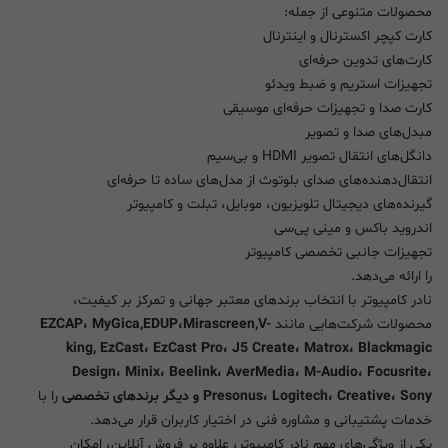
محصولات متنوعی از جمله:
کارت کپچر اکسترنال و اینترنال
کارت‌های تدوین حرفه‌ای
تجهیزات استریم و ضبط ویدئو
کارت صدا و تجهیزات حرفه‌ای موسیقی
مبدل‌های صدا و تصویر
دانگل‌های انتقال تصویر HDMI و بی‌سیم
انتقال‌دهنده‌های صدای بلوتوث از مدل‌های ساده تا حرفه‌ای
گیرنده‌های دیجیتال تلویزیون، موبایل، تبلت و کامپیوتر
اندروید باکس و مینی پی‌سی
تجهیزات جانبی تخصصی کامپیوتر
را ارائه می‌دهد.
نادر کامپیوتر با انتخاب برندهای معتبر جهانی و تمرکز بر کیفیت،
محصولات شرکت‌هایی مانند
EZCAP، MyGica,EDUP،Mirascreen,V-
king, EzCast، EzCast Pro، J5 Create، Matrox، Blackmagic
Design، Minix، Beelink، AverMedia، M-Audio، Focusrite،
Presonus، Logitech، Creative، Sony و دیگر برندهای تخصصی
را با
خدمات پشتیبانی و مشاوره فنی در اختیار کاربران قرار می‌دهد.
یکی از ویژگی‌های مهم نادر کامپیوتر، علاوه بر فروش آنلاین، امکان