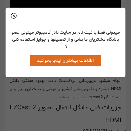
میدونی فقط با ثبت نام در سایت نادر کامپیوتر میتونی عضو
باشگاه مشتریان ما بشی و از تخفیفها و جوایز استفاده کنی
قابلیت بروز رسانی
؟
دانگل ایزدکپ 2 از قابلیت بروزرسانی خودکار برخوردار است و در
اطلاعات بیشتر را اینجا بخوانید
صورت ارائه
firmware
جدید برای
ezcast 2
توسط قابلیت
OTA
که
برای دانگل ezcast2 طراحی شده با اتصال به اینترنت بروزرسانی
انجام میشود .بروزرسانی ایزدکست2 باعث بهبود عملکرد دانگل
HDMI میشود و با بروزرسانی گوشیهای موبایل و تبلت این نیاز برای
ارتقا دانگل ezcast2 محسوس میباشد.
جزییات فنی دانگل انتقال تصویر EZCast 2
HDMI