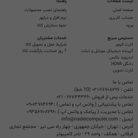
لیست صفحات
راهنما
صفحه اصلی
راهنمای نصب محصولات
حساب کاربری
نرم افزار و درایور
ورود
نحوه سفارش کالا
دسترسی سریع
خدمات مشتریان
کارت کپچر
شرایط حمل و تحویل کالا
گیرنده دیجیتال موبایل و تبلت
7 روز ضمانت بازگشت کالا
اندروید باکس
دانگل HDMI
کارت تدوین
تماس با ما
تلفن :
۰۲۱-۶۶۷۰۸۷۹۶ (10 خط)
خدمات پس از فروش :
۶۶۷۳۴۳۴۶
- ۰۲۱
تماس با پشتیبانی ( واتس اپ و تماس ) :
۰۹۰۱۳۷۸۴۶۹۴
تماس با مدیریت ( پیامک و واتس اپ ) :
۰۹۳۵۶۷۰۸۷۹۶
ایمیل :
info@nadercomputer.com
آدرس : تهران - خیابان جمهوری - چهار راه سی تیر - مجتمع تجاری
فرقانی - همکف - واحد ۲۹ - نادر کامپیوتر