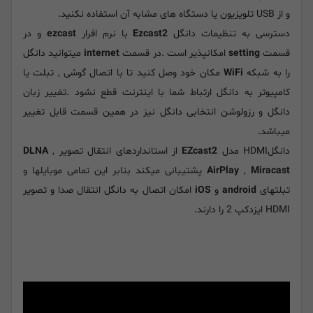
و از USB تلویزیون یا دستگاه های مشابه آن استفاده نکنید.
دسترسی به تنظیمات دانگل
Ezcast2
با نرم افرار
ezcast
و در
قسمت
setting
امکانپذیر است .در قسمت
internet
میتوانید دانگل
را به شبکه
WiFi
مکان خود وصل کنید تا با اتصال گوشی , تبلت یا
کامپیوتر به دانگل ارتباط شما با اینترنت قطع نشود .تغییر زبان
دانگل و رزولوشن انتخابی دانگل نیز در همین قسمت قابل تغییر
میباشد.
دانگلHDMI مدل
EZcast2
از استانداردهای انتقال تصویر
,
DLNA
Miracast
,
AirPlay
پشتیبانی میکند بنابر این تمامی موبایلها و
تبلتهای
android
و
iOS
امکان اتصال به دانگل انتقال صدا و تصویر
HDMI ایزدکپ 2 را دارند.