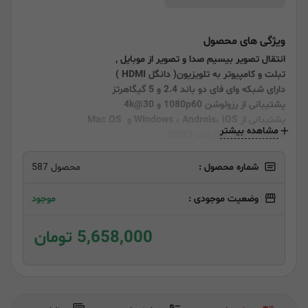
ویژگی های محصول
انتقال تصویر بیسیم صدا و تصویر از موبایل ,
تبلت و کامپیوتر به تلویزیون( دانگل HDMI )
دارای شبکه وای فای دو باند 2.4 و 5 گیگاهرتز
پشتیبانی از رزولوشن 1080p60 و 4k@30
پشتیبانی از WIndows ، Androis، iOS و Mac OS
مشاهده بیشتر
حافظه رم 256 مگابایت DDR3
پردازنده CPU AM8271
شماره محصول :
محصول 587
وضعیت موجودی :
موجود
5,658,000 تومان