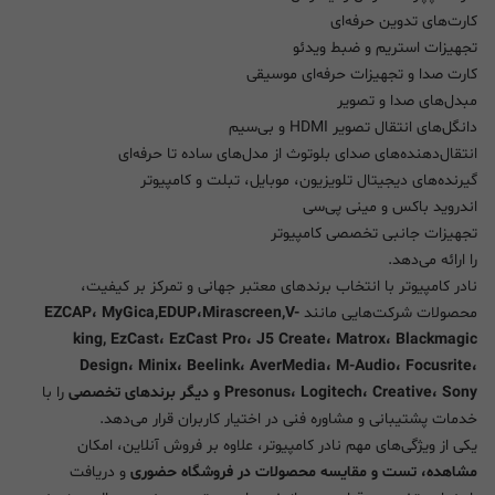
کارت‌های تدوین حرفه‌ای
تجهیزات استریم و ضبط ویدئو
کارت صدا و تجهیزات حرفه‌ای موسیقی
مبدل‌های صدا و تصویر
دانگل‌های انتقال تصویر HDMI و بی‌سیم
انتقال‌دهنده‌های صدای بلوتوث از مدل‌های ساده تا حرفه‌ای
گیرنده‌های دیجیتال تلویزیون، موبایل، تبلت و کامپیوتر
اندروید باکس و مینی پی‌سی
تجهیزات جانبی تخصصی کامپیوتر
را ارائه می‌دهد.
نادر کامپیوتر با انتخاب برندهای معتبر جهانی و تمرکز بر کیفیت،
محصولات شرکت‌هایی مانند
EZCAP، MyGica,EDUP،Mirascreen,V-
king, EzCast، EzCast Pro، J5 Create، Matrox، Blackmagic
Design، Minix، Beelink، AverMedia، M-Audio، Focusrite،
Presonus، Logitech، Creative، Sony و دیگر برندهای تخصصی
را با
خدمات پشتیبانی و مشاوره فنی در اختیار کاربران قرار می‌دهد.
یکی از ویژگی‌های مهم نادر کامپیوتر، علاوه بر فروش آنلاین، امکان
مشاهده، تست و مقایسه محصولات در فروشگاه حضوری
و دریافت