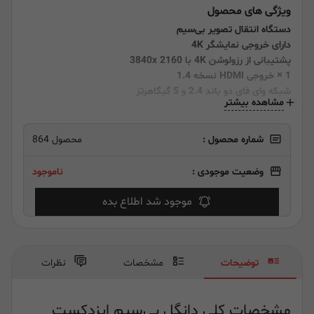
ویژگی های محصول
دستگاه انتقال تصویر بی‌سیم
دارای خروجی نمایشگر 4K
پشتیبانی از رزولوشن 4K با 3840x 2160
1 × خروجی HDMI نسخه 1.4
شبکه وای فای دو باند 2.4 و 5 گیگاهرتز
مشاهده بیشتر
شماره محصول :
محصول 864
وضعیت موجودی :
ناموجود
موجود شد اطلاع بده
توضیحات
مشخصات
نظرات
مشخصات کلی دانگل بی‌سیم ایزدکست