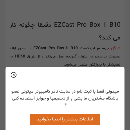
EZCast Pro Box II B10 دقیقا چگونه کار
می کند؟
دانگل
بی‌سیم ایزدکست EZCast Pro Box II B10
در حین ارائه
بصورت بی‌سیم به عنوان گیرنده عمل می‌کند و از طریق HDMI به
نمایشگر یا پروژکتور متصل می‌شود.
میدونی فقط با ثبت نام در سایت نادر کامپیوتر میتونی عضو
باشگاه مشتریان ما بشی و از تخفیفها و جوایز استفاده کنی
؟
اطلاعات بیشتر را اینجا بخوانید