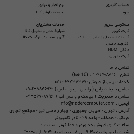
حساب کاربری
نرم افزار و درایور
ورود
نحوه سفارش کالا
دسترسی سریع
خدمات مشتریان
کارت کپچر
شرایط حمل و تحویل کالا
گیرنده دیجیتال موبایل و تبلت
7 روز ضمانت بازگشت کالا
اندروید باکس
دانگل HDMI
کارت تدوین
تماس با ما
تلفن :
۰۲۱-۶۶۷۰۸۷۹۶ (10 خط)
خدمات پس از فروش :
۶۶۷۳۴۳۴۶
- ۰۲۱
تماس با پشتیبانی ( واتس اپ و تماس ) :
۰۹۰۱۳۷۸۴۶۹۴
تماس با مدیریت ( پیامک و واتس اپ ) :
۰۹۳۵۶۷۰۸۷۹۶
ایمیل :
info@nadercomputer.com
آدرس : تهران - خیابان جمهوری - چهار راه سی تیر - مجتمع تجاری
فرقانی - همکف - واحد ۲۹ - نادر کامپیوتر
ساعت کاری فروش حضوری و جوابگویی سایت :
شنبه تا چهارشنبه ۹:۳۰ الی ۱۸ پنچشنبه ۹:۳۰ الی ۱۳:۳۰