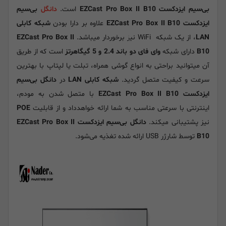
بی‌سیم ایزدکست EZCast Pro Box II B10
است.
دانگل
بی‌سیم
ایزدکست EZCast Pro Box II B10
علاوه بر دارا بودن
شبکه کابلی
LAN
، از یک شبکه WiFi نیز برخوردار میباشد.
EZCast Pro Box II
B10
دارای شبکه
وای فای دو باند 2.4 و 5 گیگاهرتز
است که از طریق
آن میتوانید براحتی به انواع گوشی همراه، تبلت یا لپتاپ با بهترین
سرعت و کیفیت متصل گردید.
شبکه کابلی LAN
در
دانگل بی‌سیم
ایزدکست EZCast Pro Box II B10
با متصل شدن به مودم،
اینترنتی با سرعتی مناسب به شما ارائه خواهدداد و از قابلیت
POE
نیز پشتیبانی میکند.
دانگل بی‌سیم ایزدکست EZCast Pro Box II
B10
توسط شارژر USB ارائه شده تغذیه می‌شود.