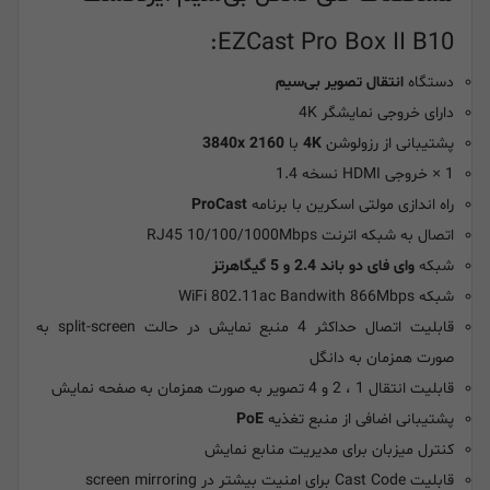
EZCast Pro Box II B10:
دستگاه
انتقال تصویر بی‌سیم
دارای خروجی نمایشگر 4K
پشتیبانی از رزولوشن
4K
با
x 2160
3840
1 × خروجی HDMI نسخه 1.4
راه اندازی مولتی اسکرین با برنامه
ProCast
اتصال به شبکه اترنت RJ45 10/100/1000Mbps
شبکه
وای فای دو باند 2.4 و 5 گیگاهرتز
شبکه WiFi 802.11ac Bandwith 866Mbps
قابلیت اتصال حداکثر 4 منبع نمایش در حالت split-screen به
صورت همزمان به دانگل
قابلیت انتقال 1 ، 2 و 4 تصویر به صورت همزمان به صفحه نمایش
پشتیبانی اضافی از منبع تغذیه
PoE
کنترل میزبان برای مدیریت منابع نمایش
قابلیت Cast Code برای امنیت بیشتر در screen mirroring