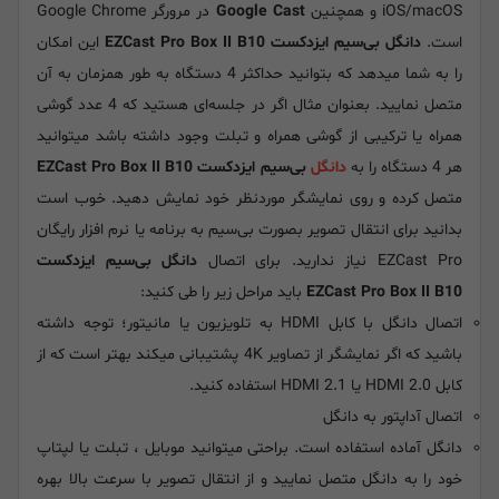
iOS/macOS و همچنین
Google Cast
در مرورگر Google Chrome
است.
دانگل بی‌سیم ایزدکست EZCast Pro Box II B10
این امکان
را به شما میدهد که بتوانید حداکثر 4 دستگاه به طور همزمان به آن
متصل نمایید. بعنوان مثال اگر در جلسه‌ای هستید که 4 عدد گوشی
همراه یا ترکیبی از گوشی همراه و تبلت وجود داشته باشد میتوانید
هر 4 دستگاه را به
دانگل
بی‌سیم ایزدکست EZCast Pro Box II B10
متصل کرده و روی نمایشگر موردنظر خود نمایش دهید. خوب است
بدانید برای انتقال تصویر بصورت بی‌سیم به برنامه یا نرم افزار رایگان
EZCast Pro نیاز ندارید. برای اتصال
دانگل بی‌سیم ایزدکست
EZCast Pro Box II B10
باید مراحل زیر را طی کنید:
اتصال دانگل با کابل HDMI به تلویزیون یا مانیتور؛ توجه داشته
باشید که اگر نمایشگر از تصاویر 4K پشتیبانی میکند بهتر است که از
کابل HDMI 2.0 یا HDMI 2.1 استفاده کنید.
اتصال آداپتور به دانگل
دانگل آماده استفاده است. براحتی میتوانید موبایل ، تبلت یا لپتاپ
خود را به دانگل متصل نمایید و از انتقال تصویر با سرعت بالا بهره