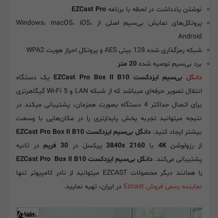
نوشتن یادداشت در لحظه با برنامه
EZCast Pro
پروتکل‌های نمایش بی‌سیم اصلی از Windows، macOS، iOS،
Android
شبکه رمزگذاری شده 128 بیتی AES و پروتکل احراز هویت WPA2
برد بی‌سیم توصیه شده
20 متر
دانگل
بی‌سیم ایزدکست EZCast Pro Box II B10
یک دستگاه
انتقال تصویر حرفه‌ای میباشد که از شبکه LAN و Wi-Fi 5 گیگاهرتزی
برای اتصال حداکثر 4 دستگاه بصورت همزمان، پشتیبانی میکند در
نتیجه میتوانید تجربه پخش پایدارتری را در مکان‌هایی با وسعت
بیشتر ایجاد کنید.
دانگل بی‌سیم ایزدکست EZCast Pro Box II B10
از رزولوشن
4K
با
x 2160
3840
پیکسل در
30 فریم
در ثانیه
پشتیبانی می‌کند.
دانگل بی‌سیم ایزدکست EZCast Pro Box II B10
را همانند دیگر محصولات EZCAST میتوانید از نادر کامپیوتر تنها
نماینده رسمی فروش Ezcast
در ایران، تهیه نمایید.