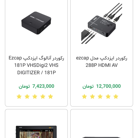
رکوردر ایزدکپ مدل ezcap
رکوردر آنالوگ ایزدکپ Ezcap
181P VHSDigi2 VHS
288P HDMI AV
DIGITIZER / 181P
12,700,000
تومان
7,423,000
تومان