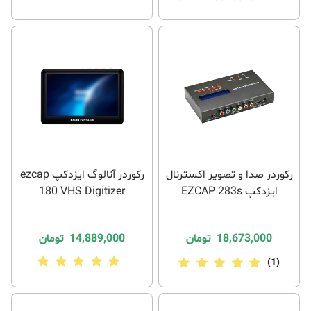
رکوردر صدا و تصویر اکسترنال
رکوردر آنالوگ ایزدکپ ezcap
ایزدکپ EZCAP 283s
180 VHS Digitizer
18,673,000
تومان
14,889,000
تومان
(1)