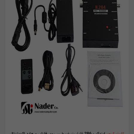
کارت کپچر
ایزدکپ 286
قابلیت ضبط بر روی
فلش
و
هارد اکسترنال