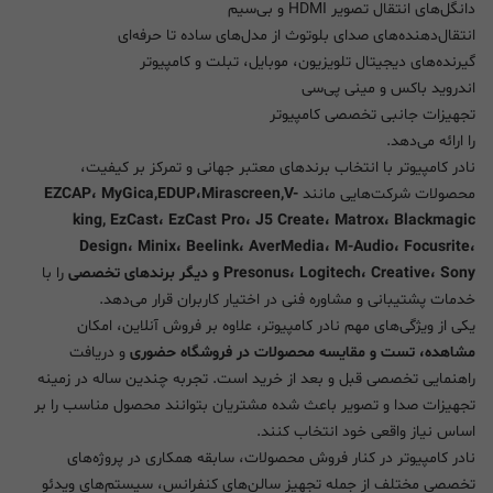
دانگل‌های انتقال تصویر HDMI و بی‌سیم
انتقال‌دهنده‌های صدای بلوتوث از مدل‌های ساده تا حرفه‌ای
گیرنده‌های دیجیتال تلویزیون، موبایل، تبلت و کامپیوتر
اندروید باکس و مینی پی‌سی
تجهیزات جانبی تخصصی کامپیوتر
را ارائه می‌دهد.
نادر کامپیوتر با انتخاب برندهای معتبر جهانی و تمرکز بر کیفیت،
محصولات شرکت‌هایی مانند
EZCAP، MyGica,EDUP،Mirascreen,V-
king, EzCast، EzCast Pro، J5 Create، Matrox، Blackmagic
Design، Minix، Beelink، AverMedia، M-Audio، Focusrite،
Presonus، Logitech، Creative، Sony و دیگر برندهای تخصصی
را با
خدمات پشتیبانی و مشاوره فنی در اختیار کاربران قرار می‌دهد.
یکی از ویژگی‌های مهم نادر کامپیوتر، علاوه بر فروش آنلاین، امکان
مشاهده، تست و مقایسه محصولات در فروشگاه حضوری
و دریافت
راهنمایی تخصصی قبل و بعد از خرید است. تجربه چندین ساله در زمینه
تجهیزات صدا و تصویر باعث شده مشتریان بتوانند محصول مناسب را بر
اساس نیاز واقعی خود انتخاب کنند.
نادر کامپیوتر در کنار فروش محصولات، سابقه همکاری در پروژه‌های
تخصصی مختلف از جمله تجهیز سالن‌های کنفرانس، سیستم‌های ویدئو