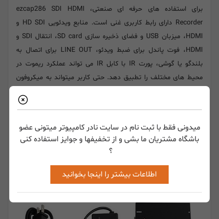
برای استفاده های حرفه ای صنعتی، ezcap286 SDI HDMI
Recorder دارای رابط کاربری غنی است. منابع ویدئویی HD SDI و
HDMI، میزبان USB و فضای ذخیره سازی SD card، انتقال SDI و
HDMI، فوت پاندل برای ضبط ویدئو، LINE OUT برای اتصال به
بلندگو یا گوشی، پورت IR با کابل IR می تواند عملکرد ریموت در
محیط های مختلف را تطبیق دهد. حتی کاربر میتواند به میکروفون
متصل شود.
یک پیشنهاد ویژه! به کامپیوتر متصل شوید و به عنوان
کارت کپچر
USB کار کنید.
میدونی فقط با ثبت نام در سایت نادر کامپیوتر میتونی عضو
درایور ویندوز برای ezcap286 SDI HDMI Recorder به گونه ای
باشگاه مشتریان ما بشی و از تخفیفها و جوایز استفاده کنی
توسعه پیدا کرده است که میتوانید از آن به عنوان
کارت کپچر
USB
؟
HD استفاده کنید. این کارت کپچر می تواند به کامپیوتر متصل شود و
با نرم افزار حرفه ای ویدئو کپچر و استریم OBS کار کند.
اطلاعات بیشتر را اینجا بخوانید