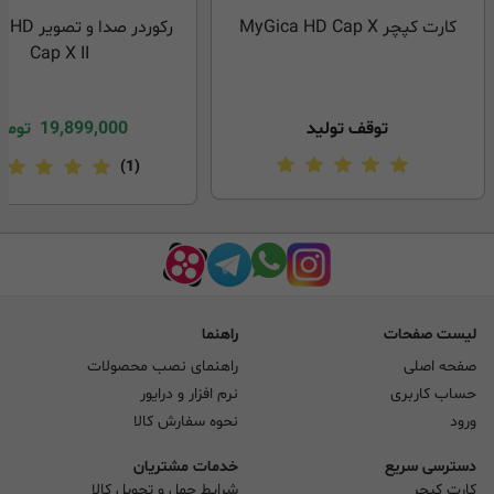
کارت کپچر MyGica HD Cap X
رکوردر صدا 
Cap X II
توقف تولید
19,899,000
توما
(1)
لیست صفحات
راهنما
صفحه اصلی
راهنمای نصب محصولات
حساب کاربری
نرم افزار و درایور
ورود
نحوه سفارش کالا
دسترسی سریع
خدمات مشتریان
کارت کپچر
شرایط حمل و تحویل کالا