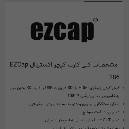
مشخصات کلی کارت کپچر اکسترنال EZCap
286
کپچر کردن ویدئوی HDMI یا SDI در پورت USB یا کارت SD بدون نیاز
به کامپیوتر ، با رزولوشن 1080P
امکان صداگذاری بر روی ویدئو به وسیله ورودی میکروفون
دارای پورت فوت سوئیچ
دارای Line OUT برای اتصال به اسپیکر یا امپلی
پشتیبانی از عکس فوری با کنترل از راه دور .