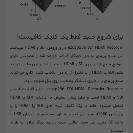
برای شروع ضبط فقط یک کلیک کافیست!
ezcap286 SDI HDMI Recorder دارای ورودی SDI و HDMI میباشد.
این منبع ورودی به طور خودکار کارآمد خواهد شد و همچنین دارای
سوئیچ منبع فیلم بین SDI و HDMI است. علاوه بر این ها می توانید
منبع SDI یا HDMI را با کنترل از راه دور انتخاب کنید. کاربر می تواند
منبع ورودی را از طریق نشانگر وضعیت روی پنل متوجه شود.
ezcap286 SDI HDMI Recorder Recorder دارای قابلیت انتقال
SDI و HDMI است و برای پیش نمایش به مانیتور SDI یا HDMI
متصل میشود. فقط با یک کلیک فیلم های SDI یا HDMI را با
رزولوشن p1080 ضبط می کند و به طور مستقیم در میزبان USB یا
کارت SD ذخیره می شود. جالب است بدانید دیگر نیازی به رایانه
نیست!