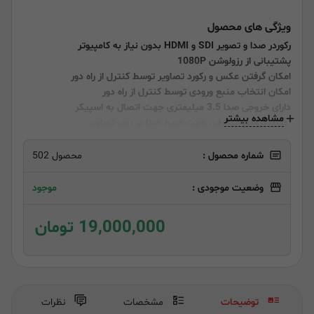
ویژگی های محصول
رکوردر صدا و تصویر SDI و HDMI بدون نیاز به کامپیوتر
پشتیبانی از رزولوشن 1080P
امکان گرفتن عکس و رکورد تصاویر توسط کنترل از راه دور
امکان انتخاب منبع ورودی توسط کنترل از راه دور
دارای خروجی صدا 3.5 میلیمتری جهت اتصال به اسپیکر
مشاهده بیشتر
دارای ورودی میکرفن جهت ضبط صدا بر روی تصاویر
قابلیت ضبط بر روی USB RAM , USB HARD و SD RAM
شماره محصول :
محصول 502
وضعیت موجودی :
موجود
19,000,000 تومان
توضیحات
مشخصات
نظرات