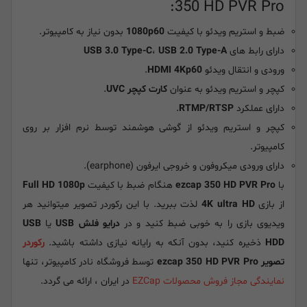
350 HD PVR Pro:
ضبط و استریم ویدئو با کیفیت
1080p60
بدون نیاز به کامپیوتر.
دارای رابط های
USB 2.0 Type-A
،
USB 3.0 Type-C
ورودی و انتقال ویدئو
HDMI 4Kp60
.
کپچر و استریم ویدئو به عنوان
کارت کپچر UVC
.
دارای عملکرد
RTMP/RTSP
.
کپچر و استریم ویدئو از گوشی هوشمند توسط نرم افزار بر روی
کامپیوتر.
دارای ورودی میکروفون و خروجی ایرفون (earphone).
با
ezcap 350 HD PVR Pro
هنگام ضبط با کیفیت
Full HD 1080p
از بازی
4K ultra HD
لذت ببرید. با این رکوردر تصویر میتوانید هر
ویدیوی بازی را به خوبی ضبط کنید و در
درایو فلش USB
یا
USB
HDD
ذخیره کنید، بدون آنکه به رایانه نیازی داشته باشید.
رکوردر
تصویر ezcap 350 HD PVR Pro
توسط فروشگاه نادر کامپیوتر، تنها
نمایندگی مجاز فروش محصولات EZCap
در ایران ، ارائه می گردد.