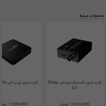
محصولات مرتبط
کارت کپچر اکسترنال ایزدکپ EZcap
کارت کپچر ای زد کپ EZCap 326
327
18,502,000
تومان
17,900,000
توما