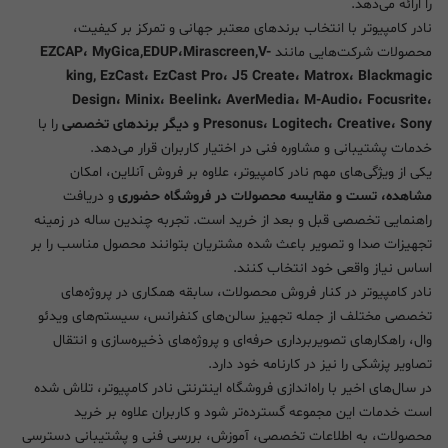
را ارائه می‌دهد.
نادر کامپیوتر با انتخاب برندهای معتبر جهانی و تمرکز بر کیفیت،
محصولات شرکت‌هایی مانند
EZCAP، MyGica,EDUP،Mirascreen,V-
king, EzCast، EzCast Pro، J5 Create، Matrox، Blackmagic
Design، Minix، Beelink، AverMedia، M-Audio، Focusrite،
Presonus، Logitech، Creative، Sony و دیگر برندهای تخصصی
را با
خدمات پشتیبانی و مشاوره فنی در اختیار کاربران قرار می‌دهد.
یکی از ویژگی‌های مهم نادر کامپیوتر، علاوه بر فروش آنلاین، امکان
مشاهده، تست و مقایسه محصولات در فروشگاه حضوری
و دریافت
راهنمایی تخصصی قبل و بعد از خرید است. تجربه چندین ساله در زمینه
تجهیزات صدا و تصویر باعث شده مشتریان بتوانند محصول مناسب را بر
اساس نیاز واقعی خود انتخاب کنند.
نادر کامپیوتر در کنار فروش محصولات، سابقه همکاری در پروژه‌های
تخصصی مختلف از جمله تجهیز سالن‌های کنفرانس، سیستم‌های ویدئو
وال، راهکارهای تصویربرداری حرفه‌ای و پروژه‌های ذخیره‌سازی و انتقال
تصاویر پزشکی را نیز در کارنامه خود دارد.
در سال‌های اخیر با راه‌اندازی فروشگاه اینترنتی نادر کامپیوتر، تلاش شده
است خدمات این مجموعه گسترده‌تر شود و کاربران علاوه بر خرید
محصولات، به اطلاعات تخصصی، آموزش، بررسی فنی و پشتیبانی دسترسی