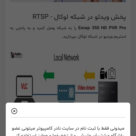
پخش ویدئو در شبکه لوکال - RTSP
Ezcap 350 HD PVR Pro
را به شبکه وصل کنید و به راحتی به
استریم ویدیو در شبکه لوکال بپردازید.
میدونی فقط با ثبت نام در سایت نادر کامپیوتر میتونی عضو
باشگاه مشتریان ما بشی و از تخفیفها و جوایز استفاده کنی