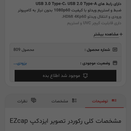
دارای رابط های
USB 3.0 Type-C، USB 2.0 Type-A
ضبط و استریم ویدئو با کیفیت 1080p60 بدون نیاز به کامپیوتر
ورودی و انتقال ویدئو HDMI 4Kp60.
داری قابلیت کپچر UVC و استریم
مشاهده بیشتر
شماره محصول :
محصول 809
وضعیت موجودی :
بزودی...
موجود شد اطلاع بده
توضیحات
مشخصات
نظرات
مشخصات کلی رکوردر تصویر ایزدکپ EZcap