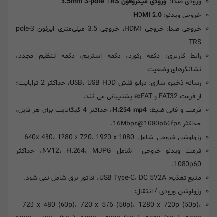
ورودی صدا:
ورودی میکروفون 3.5mm 3-pole TRS
خروجی ویدئو:
HDMI 2.0
خروجی صدا: خروجی HDMI، خروجی 3.5 میلی‌متری ایرفون 3-pole
TRS
رابط کاربری: دکمه رکورد، دکمه استریم، دکمه تنظیم مجدد،
نشانگرهای وضعیت
رسانه ذخیره سازی: درایو فلش USB، USB HDD، حداکثر 2 ترابایت؛
از فرمت FAT32 و exFAT پشتیبانی می کند.
فرمت و فایل ضبط:
H.264 mp4
، حداکثر 4 گیگابایت برای هر فایل،
حداکثر 16Mbps@1080p60fps.
رزولوشن خروجی شامل 640x 480، 1280 x 720، 1920 x 1080
فرمت ویدئو خروجی شامل NV12، H.264، MJPG، حداکثر
1080p60.
منبع تغذیه: USB Type-C، DC 5V2A، آداتور برق شامل نمی شود.
رزولوشن ورودی / انتقال:
720 x 480 (60p)، 720 x 576 (50p)، 1280 x 720p (50p)،