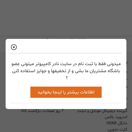
لیست صفحات
راهنما
میدونی فقط با ثبت نام در سایت نادر کامپیوتر میتونی عضو
باشگاه مشتریان ما بشی و از تخفیفها و جوایز استفاده کنی
صفحه اصلی
راهنمای نصب محصولات
؟
حساب کاربری
نرم افزار و درایور
ورود
نحوه سفارش کالا
اطلاعات بیشتر را اینجا بخوانید
دسترسی سریع
خدمات مشتریان
کارت کپچر
شرایط حمل و تحویل کالا
گیرنده دیجیتال موبایل و تبلت
7 روز ضمانت بازگشت کالا
اندروید باکس
دانگل HDMI
کارت تدوین