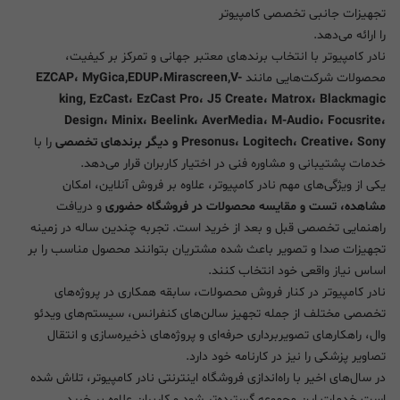
تجهیزات جانبی تخصصی کامپیوتر
را ارائه می‌دهد.
نادر کامپیوتر با انتخاب برندهای معتبر جهانی و تمرکز بر کیفیت،
محصولات شرکت‌هایی مانند
EZCAP، MyGica,EDUP،Mirascreen,V-
king, EzCast، EzCast Pro، J5 Create، Matrox، Blackmagic
Design، Minix، Beelink، AverMedia، M-Audio، Focusrite،
Presonus، Logitech، Creative، Sony و دیگر برندهای تخصصی
را با
خدمات پشتیبانی و مشاوره فنی در اختیار کاربران قرار می‌دهد.
یکی از ویژگی‌های مهم نادر کامپیوتر، علاوه بر فروش آنلاین، امکان
مشاهده، تست و مقایسه محصولات در فروشگاه حضوری
و دریافت
راهنمایی تخصصی قبل و بعد از خرید است. تجربه چندین ساله در زمینه
تجهیزات صدا و تصویر باعث شده مشتریان بتوانند محصول مناسب را بر
اساس نیاز واقعی خود انتخاب کنند.
نادر کامپیوتر در کنار فروش محصولات، سابقه همکاری در پروژه‌های
تخصصی مختلف از جمله تجهیز سالن‌های کنفرانس، سیستم‌های ویدئو
وال، راهکارهای تصویربرداری حرفه‌ای و پروژه‌های ذخیره‌سازی و انتقال
تصاویر پزشکی را نیز در کارنامه خود دارد.
در سال‌های اخیر با راه‌اندازی فروشگاه اینترنتی نادر کامپیوتر، تلاش شده
است خدمات این مجموعه گسترده‌تر شود و کاربران علاوه بر خرید