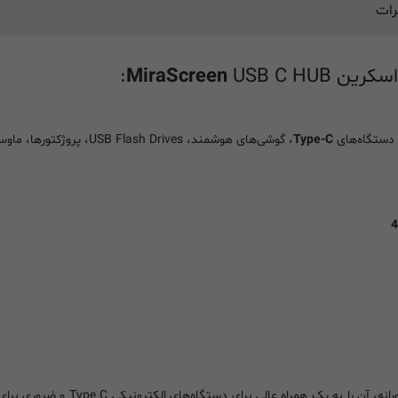
رات
MiraScreen
USB C HUB:
Type-C
، گوشی‎‌های هوشمند، USB Flash Drives، پروژکتورها، ماوس، کیبوردها، Card Readers و تلویزیون‌ها
4