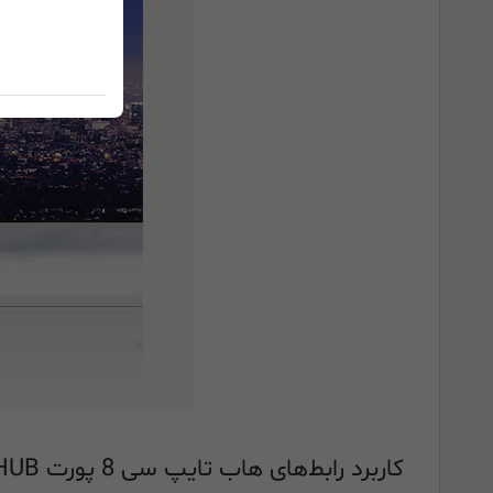
کاربرد رابط‌های هاب تایپ سی 8 پورت USB C HUB :