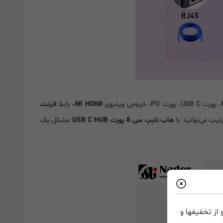
، پورت USB C، پورت PD، خروجی ویدیوی
4K HDMI
، رابط
اترنت
هاب تایپ سی 8 پورت USB C HUB
مشکل یک
از تخفیفها و