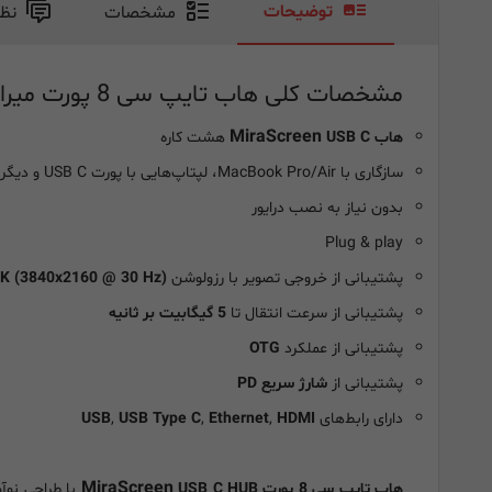
توضیحات
مشخصات
نظ
مشخصات کلی هاب تایپ سی 8 پورت میرااسکرین
MiraScreen
هاب
USB C
هشت کاره
سازگاری با MacBook Pro/Air، لپتاپ‌هایی با پورت USB C و دیگر دستگاه‌های
بدون نیاز به نصب درایور
Plug & play
پشتیبانی از خروجی تصویر با رزولوشن
K (3840x2160 @ 30 Hz)
پشتیبانی از سرعت انتقال تا
5 گیگابیت بر ثانیه
پشتیبانی از عملکرد
OTG
پشتیبانی از
شارژ سریع PD
دارای رابط‌های
HDMI
,
Ethernet
,
USB Type C
,
USB
MiraScreen
هاب تایپ سی 8 پورت
USB C HUB