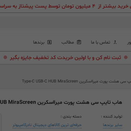
ون تومان توسط پست پیشتاز به سراسر ایران عزیز
ور
تماس با ما
مطالب
برندها
.
.
ثبت نام کن و با اولین خریدت کد تخفیف جایزه بگیر
هشت پورت میرااسکرین Type-C USB-C HUB MiraScreen
هاب تایپ سی هشت پورت میرااسکرین Type-C USB-C HUB MiraScreen
تولید کننده :
دسته بندی :
سایر برندها
حرفه‌ای ترین کالاهای دیجیتال نادرکامپیوتر