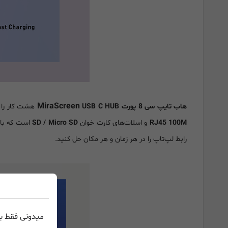
MiraScreen
هاب تایپ سی 8 پورت
USB C HUB
هشت کار را ه
RJ45 100M
و اسلات‌های کارت خوان
SD / Micro SD
است که با مک‌ بوک پ
رابط لپ‌تاپ را در هر زمان و هر مکان حل کنید.
میدونی فقط با