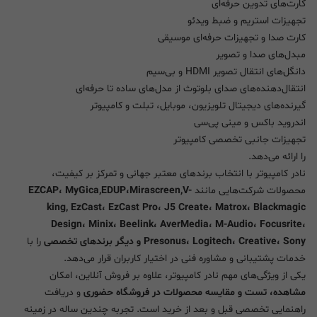
کارت‌های تدوین حرفه‌ای
تجهیزات استریم و ضبط ویدئو
کارت صدا و تجهیزات حرفه‌ای موسیقی
مبدل‌های صدا و تصویر
دانگل‌های انتقال تصویر HDMI و بی‌سیم
انتقال‌دهنده‌های صدای بلوتوث از مدل‌های ساده تا حرفه‌ای
گیرنده‌های دیجیتال تلویزیون، موبایل، تبلت و کامپیوتر
اندروید باکس و مینی پی‌سی
تجهیزات جانبی تخصصی کامپیوتر
را ارائه می‌دهد.
نادر کامپیوتر با انتخاب برندهای معتبر جهانی و تمرکز بر کیفیت،
محصولات شرکت‌هایی مانند
EZCAP، MyGica,EDUP،Mirascreen,V-
king, EzCast، EzCast Pro، J5 Create، Matrox، Blackmagic
Design، Minix، Beelink، AverMedia، M-Audio، Focusrite،
Presonus، Logitech، Creative، Sony و دیگر برندهای تخصصی
را با
خدمات پشتیبانی و مشاوره فنی در اختیار کاربران قرار می‌دهد.
یکی از ویژگی‌های مهم نادر کامپیوتر، علاوه بر فروش آنلاین، امکان
مشاهده، تست و مقایسه محصولات در فروشگاه حضوری
و دریافت
راهنمایی تخصصی قبل و بعد از خرید است. تجربه چندین ساله در زمینه