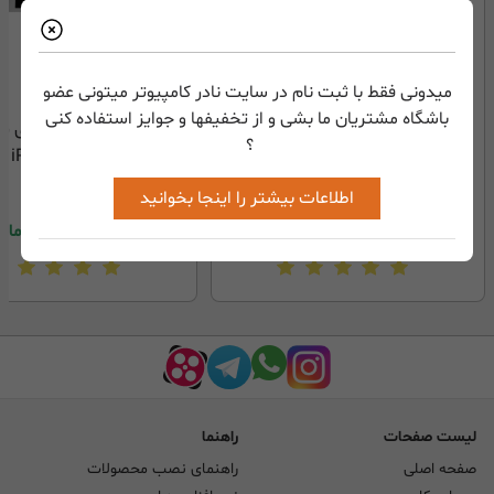
میدونی فقط با ثبت نام در سایت نادر کامپیوتر میتونی عضو
باشگاه مشتریان ما بشی و از تخفیفها و جوایز استفاده کنی
کارت شبکه بی سیم تی پی لینک
دسته بازی بلوتوثی آی پ
؟
iPega 9023s
TP-LINK TL-WN751ND
اطلاعات بیشتر را اینجا بخوانید
نا موجود
4,498,000
تومان
لیست صفحات
راهنما
صفحه اصلی
راهنمای نصب محصولات