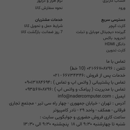
حساب کاربری
نرم افزار و درایور
ورود
نحوه سفارش کالا
دسترسی سریع
خدمات مشتریان
کارت کپچر
شرایط حمل و تحویل کالا
گیرنده دیجیتال موبایل و تبلت
7 روز ضمانت بازگشت کالا
اندروید باکس
دانگل HDMI
کارت تدوین
تماس با ما
تلفن :
۰۲۱-۶۶۷۰۸۷۹۶ (10 خط)
خدمات پس از فروش :
۶۶۷۳۴۳۴۶
- ۰۲۱
تماس با پشتیبانی ( واتس اپ و تماس ) :
۰۹۰۱۳۷۸۴۶۹۴
تماس با مدیریت ( پیامک و واتس اپ ) :
۰۹۳۵۶۷۰۸۷۹۶
ایمیل :
info@nadercomputer.com
آدرس : تهران - خیابان جمهوری - چهار راه سی تیر - مجتمع تجاری
فرقانی - همکف - واحد ۲۹ - نادر کامپیوتر
ساعت کاری فروش حضوری و جوابگویی سایت :
شنبه تا چهارشنبه ۹:۳۰ الی ۱۸ پنچشنبه ۹:۳۰ الی ۱۳:۳۰