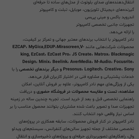
انتقال‌دهنده‌های صدای بلوتوث از مدل‌های ساده تا حرفه‌ای
گیرنده‌های دیجیتال تلویزیون، موبایل، تبلت و کامپیوتر
اندروید باکس و مینی پی‌سی
تجهیزات جانبی تخصصی کامپیوتر
را ارائه می‌دهد.
نادر کامپیوتر با انتخاب برندهای معتبر جهانی و تمرکز بر کیفیت،
محصولات شرکت‌هایی مانند
EZCAP، MyGica,EDUP،Mirascreen,V-
king, EzCast، EzCast Pro، J5 Create، Matrox، Blackmagic
Design، Minix، Beelink، AverMedia، M-Audio، Focusrite،
Presonus، Logitech، Creative، Sony و دیگر برندهای تخصصی
را با
خدمات پشتیبانی و مشاوره فنی در اختیار کاربران قرار می‌دهد.
یکی از ویژگی‌های مهم نادر کامپیوتر، علاوه بر فروش آنلاین، امکان
مشاهده، تست و مقایسه محصولات در فروشگاه حضوری
و دریافت
راهنمایی تخصصی قبل و بعد از خرید است. تجربه چندین ساله در زمینه
تجهیزات صدا و تصویر باعث شده مشتریان بتوانند محصول مناسب را بر
اساس نیاز واقعی خود انتخاب کنند.
نادر کامپیوتر در کنار فروش محصولات، سابقه همکاری در پروژه‌های
تخصصی مختلف از جمله تجهیز سالن‌های کنفرانس، سیستم‌های ویدئو
وال، راهکارهای تصویربرداری حرفه‌ای و پروژه‌های ذخیره‌سازی و انتقال