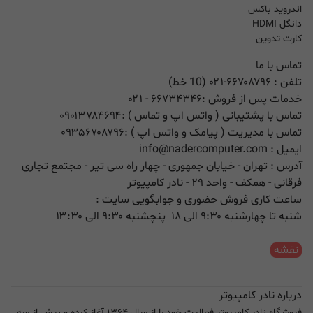
اندروید باکس
دانگل HDMI
کارت تدوین
تماس با ما
تلفن :
۰۲۱-۶۶۷۰۸۷۹۶ (10 خط)
خدمات پس از فروش :
۶۶۷۳۴۳۴۶
- ۰۲۱
تماس با پشتیبانی ( واتس اپ و تماس ) :
۰۹۰۱۳۷۸۴۶۹۴
تماس با مدیریت ( پیامک و واتس اپ ) :
۰۹۳۵۶۷۰۸۷۹۶
ایمیل :
info@nadercomputer.com
آدرس : تهران - خیابان جمهوری - چهار راه سی تیر - مجتمع تجاری
فرقانی - همکف - واحد ۲۹ - نادر کامپیوتر
ساعت کاری فروش حضوری و جوابگویی سایت :
شنبه تا چهارشنبه ۹:۳۰ الی ۱۸ پنچشنبه ۹:۳۰ الی ۱۳:۳۰
نقشه
درباره نادر کامپیوتر
فروشگاه نادر کامپیوتر فعالیت خود را از سال ۱۳۶۴ آغاز کرده و بیش از سه