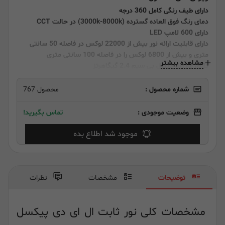
دارای طیف رنگی کامل 360 درجه
دمای رنگ فوق العاده گسترده (3000k-8000k) در حالت CCT
دارای 600 لامپ LED
دارای قابلیت ارائه نور بیش از 22000 لوکس در فاصله 50 سانتی
متری
و بیش از 6800 لوکس را در فاصله 100 سانتی متری
مشاهده بیشتر
دارای ماژولار کنترل بی سیم 2.4 گیگاهرتز
شماره محصول :
محصول 767
وضعیت موجودی :
تماس بگیرید!
موجود شد اطلاع بده
توضیحات
مشخصات
نظرات
مشخصات کلی نور ثابت ال ای دی پیکسل