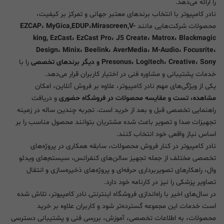
را ارائه می‌دهد.
نادر کامپیوتر با انتخاب برندهای معتبر جهانی و تمرکز بر کیفیت،
محصولات شرکت‌هایی مانند
EZCAP، MyGica,EDUP،Mirascreen,V-
king, EzCast، EzCast Pro، J5 Create، Matrox، Blackmagic
Design، Minix، Beelink، AverMedia، M-Audio، Focusrite،
Presonus، Logitech، Creative، Sony و دیگر برندهای تخصصی
را با
خدمات پشتیبانی و مشاوره فنی در اختیار کاربران قرار می‌دهد.
یکی از ویژگی‌های مهم نادر کامپیوتر، علاوه بر فروش آنلاین، امکان
مشاهده، تست و مقایسه محصولات در فروشگاه حضوری
و دریافت
راهنمایی تخصصی قبل و بعد از خرید است. تجربه چندین ساله در زمینه
تجهیزات صدا و تصویر باعث شده مشتریان بتوانند محصول مناسب را بر
اساس نیاز واقعی خود انتخاب کنند.
نادر کامپیوتر در کنار فروش محصولات، سابقه همکاری در پروژه‌های
تخصصی مختلف از جمله تجهیز سالن‌های کنفرانس، سیستم‌های ویدئو
وال، راهکارهای تصویربرداری حرفه‌ای و پروژه‌های ذخیره‌سازی و انتقال
تصاویر پزشکی را نیز در کارنامه خود دارد.
در سال‌های اخیر با راه‌اندازی فروشگاه اینترنتی نادر کامپیوتر، تلاش شده
است خدمات این مجموعه گسترده‌تر شود و کاربران علاوه بر خرید
محصولات، به اطلاعات تخصصی، آموزش، بررسی فنی و پشتیبانی دسترسی