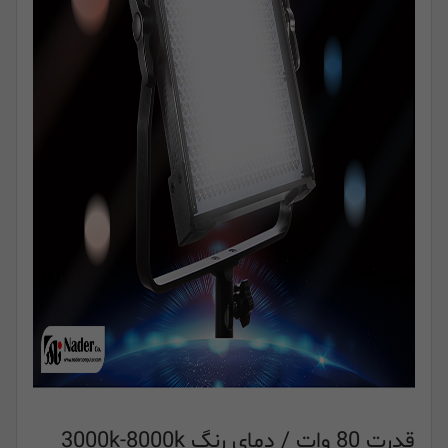
قدرت 80 وات / دمای رنگ 3000k-8000k