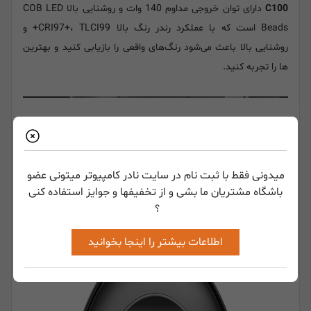
C100
دارای توان خروجی مداوم 140 وات و روشنایی بالا COB LED
Beads است که با عملکرد رندر رنگ بالا CRI97+، TLCI99+ و
روشنایی بالا باعث می‌شود رنگ‌های واقعی را بازیابی کنید و بهترین
ها را تجربه کنید.
میدونی فقط با ثبت نام در سایت نادر کامپیوتر میتونی عضو
باشگاه مشتریان ما بشی و از تخفیفها و جوایز استفاده کنی
؟
اطلاعات بیشتر را اینجا بخوانید