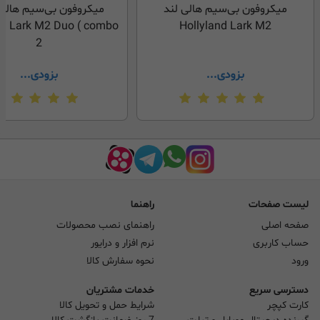
میکروفون بی‌سیم هالی لند
میکروفون بی‌سیم هالی 
llyland Lark M2 Duo
Hollyland Lark M2
2
بزودی...
بزودی...
لیست صفحات
راهنما
صفحه اصلی
راهنمای نصب محصولات
حساب کاربری
نرم افزار و درایور
ورود
نحوه سفارش کالا
دسترسی سریع
خدمات مشتریان
کارت کپچر
شرایط حمل و تحویل کالا