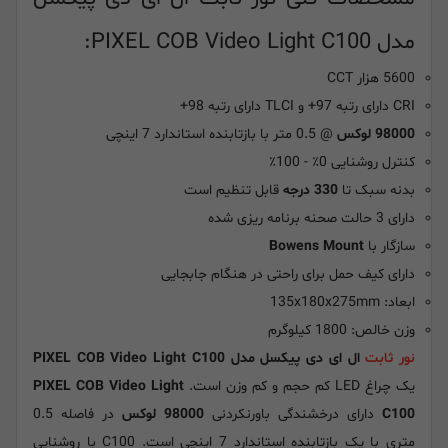
مدل PIXEL COB Video Light C100:
5600 هزار CCT
CRI دارای رتبه 97+ و TLCI دارای رتبه 98+
98000 لوکس
@ 0.5 متر با بازتابنده استاندارد 7 اینچی
کنترل روشنایی 0٪ - 100٪
بدنه سبک تا
330 درجه
قابل تنظیم است
دارای 3 حالت صحنه برنامه ریزی شده
سازگار با
Bowens Mount
دارای کیف حمل برای راحتی در هنگام جابجایی
ابعاد: 135x180x275mm
وزن خالص: 1800 کیلوگرم
نور ثابت
ال ای دی پیکسل مدل PIXEL COB Video Light C100
یک چراغ LED کم حجم و کم وزن است.
PIXEL COB Video Light
C100
دارای درخشندگی باورنکردنی
98000 لوکس
در فاصله 0.5
متری با یک بازتابنده استاندارد 7 اینچی است. C100 با روشنایی