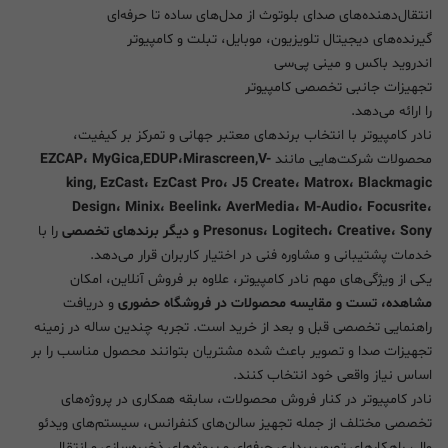
انتقال‌دهنده‌های صدای بلوتوث از مدل‌های ساده تا حرفه‌ای
گیرنده‌های دیجیتال تلویزیون، موبایل، تبلت و کامپیوتر
اندروید باکس و مینی پی‌سی
تجهیزات جانبی تخصصی کامپیوتر
را ارائه می‌دهد.
نادر کامپیوتر با انتخاب برندهای معتبر جهانی و تمرکز بر کیفیت،
محصولات شرکت‌هایی مانند
EZCAP، MyGica,EDUP،Mirascreen,V-
king, EzCast، EzCast Pro، J5 Create، Matrox، Blackmagic
Design، Minix، Beelink، AverMedia، M-Audio، Focusrite،
Presonus، Logitech، Creative، Sony و دیگر برندهای تخصصی
را با
خدمات پشتیبانی و مشاوره فنی در اختیار کاربران قرار می‌دهد.
یکی از ویژگی‌های مهم نادر کامپیوتر، علاوه بر فروش آنلاین، امکان
مشاهده، تست و مقایسه محصولات در فروشگاه حضوری
و دریافت
راهنمایی تخصصی قبل و بعد از خرید است. تجربه چندین ساله در زمینه
تجهیزات صدا و تصویر باعث شده مشتریان بتوانند محصول مناسب را بر
اساس نیاز واقعی خود انتخاب کنند.
نادر کامپیوتر در کنار فروش محصولات، سابقه همکاری در پروژه‌های
تخصصی مختلف از جمله تجهیز سالن‌های کنفرانس، سیستم‌های ویدئو
وال، راهکارهای تصویربرداری حرفه‌ای و پروژه‌های ذخیره‌سازی و انتقال