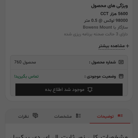
ویژگی های محصول
5600 هزار CCT
98000 لوکس @ 0.5 متر
سازگار با Bowens Mount
دارای 3 حالت صحنه برنامه ریزی شده
مشاهده بیشتر
شماره محصول :
محصول 760
وضعیت موجودی :
تماس بگیرید!
موجود شد اطلاع بده
توضیحات
مشخصات
نظرات
مشخصات کلی نور ثابت ال ای دی پیکسل