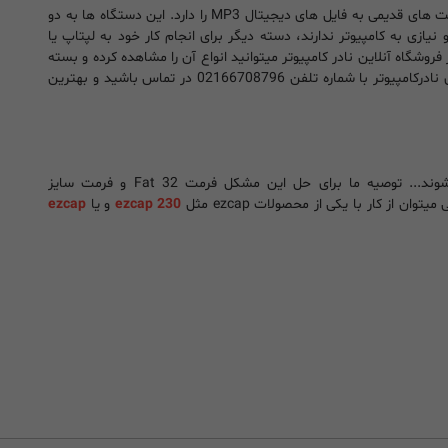
دستگاه تبدیل نوار کاست به MP3 همانطور که از نام آن مشخص است وظیفه تبدیل نوار کاست های قدیمی به فایل های دیجیتال MP3 را دارد. این دستگاه ها به دو
 ها برای تبدیل نوار کاست به MP3 مستقل عمل کرده و نیازی به کامپیوتر ندارند، دسته دیگر برای انجام کار خود به لپتاپ یا
فروشگاه آنلاین نادر کامپیوتر میتوانید انواع آن را مشاهده کرده و بسته
به نیاز خود دستگاه مد نظر خود را انتخاب کنید. جهت مشاوره میتوانید با تیم فنی و حرفه ای نادرکامپیوتر با شماره تلفن 02166708796 در تماس باشید و بهترین
مواردی برای کاربران در هنگام تبدیل پیش میاید که با عدم رکورد بروی فلش مواجه میشوند... توصیه ما برای حل این مشکل فرمت Fat 32 و فرمت سایز
ezcap 230
و یا
ezcap