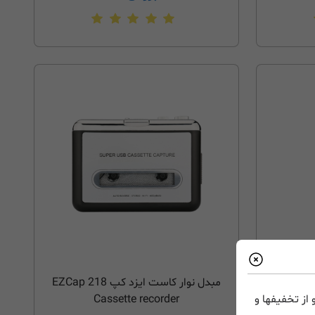
مبدل نوار کاست ایزدکپ 246 / ezcap 246
مبدل نوار کاست ایزد کپ EZCap 218
TapeDigi
از تخفیفها و
Cassette recorder