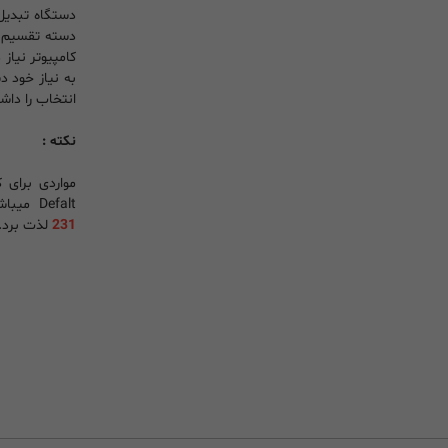
کامپیوتر نیاز 
انتخاب را داش
نکته :
Defalt میباشد و از گذاشتن نام طولانی بر روی فلش usb خودداری کنید. با این روند به راحتی میتوان از کار با یکی از محصولات ezcap مثل
231
لذت برد.