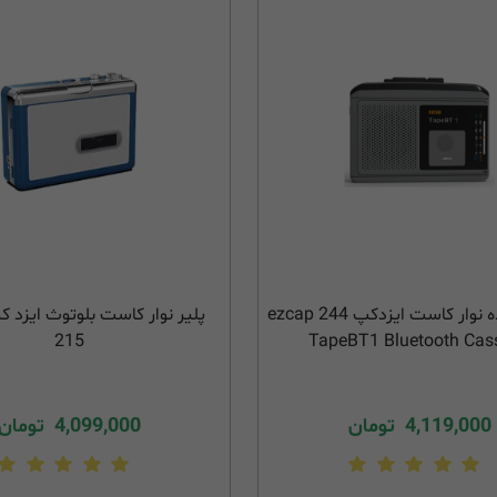
پخش کننده نوار کاست ایزدکپ ezcap 244
215
TapeBT1 Bluetooth Cass
4,119,000
تومان
4,099,000
تومان