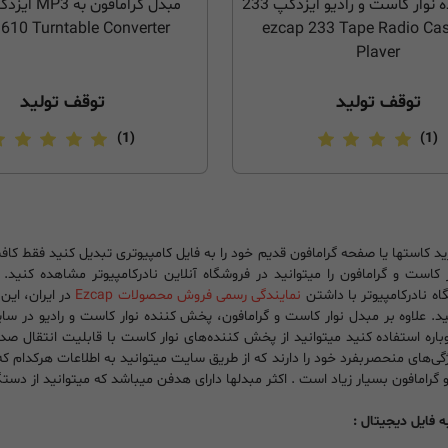
پخش کننده نوار کاست و رادیو ایزدکپ 233
610 Turntable Converter
/ ezcap 233 Tape Radio Cas
Player
توقف تولید
توقف تولید
(1)
(1)
ید کاستها یا صفحه گرامافون قدیم خود را به فایل کامپیوتری تبدیل کنید فقط کا
 کاست و گرامافون را میتوانید در فروشگاه آنلاین نادرکامپیوتر مشاهده کنید. 
اه نادرکامپیوتر با داشتن
نمایندگی رسمی فروش محصولات Ezcap
در ایران، این
ید. علاوه بر مبدل نوار کاست و گرامافون، پخش کننده نوار کاست و رادیو در سای
اره استفاده کنید میتوانید از پخش کننده‌های نوار کاست با قابلیت انتقال صدا
گی‌های منحصربفرد خود را دارند که از طریق سایت میتوانید به اطلاعات هرکدا
گرامافون بسیار زیاد است . اکثر مبدلها دارای هدفن میباشد که میتوانید از دس
 فایل دیجیتال :