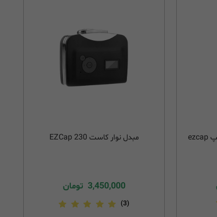
پلیر نوار کاست بلوتوث ایزد کپ ezcap
مبدل نوار کاست EZCap 230
3,450,000
تومان
(3)