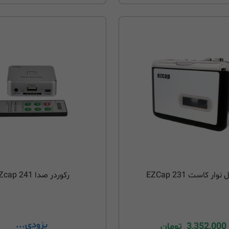
وار کاست EZCap 231
رکوردر صدا EZcap 241
بزودی...
3,352,000
تومان