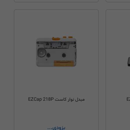
مبدل نوار کاست EZCap 218P
بزودی...