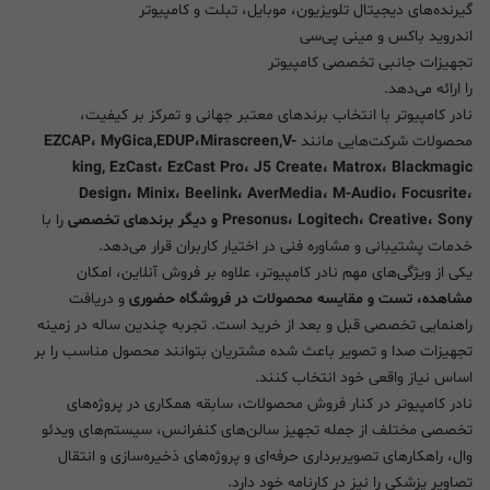
گیرنده‌های دیجیتال تلویزیون، موبایل، تبلت و کامپیوتر
اندروید باکس و مینی پی‌سی
تجهیزات جانبی تخصصی کامپیوتر
را ارائه می‌دهد.
نادر کامپیوتر با انتخاب برندهای معتبر جهانی و تمرکز بر کیفیت،
محصولات شرکت‌هایی مانند
EZCAP، MyGica,EDUP،Mirascreen,V-
king, EzCast، EzCast Pro، J5 Create، Matrox، Blackmagic
Design، Minix، Beelink، AverMedia، M-Audio، Focusrite،
Presonus، Logitech، Creative، Sony و دیگر برندهای تخصصی
را با
خدمات پشتیبانی و مشاوره فنی در اختیار کاربران قرار می‌دهد.
یکی از ویژگی‌های مهم نادر کامپیوتر، علاوه بر فروش آنلاین، امکان
مشاهده، تست و مقایسه محصولات در فروشگاه حضوری
و دریافت
راهنمایی تخصصی قبل و بعد از خرید است. تجربه چندین ساله در زمینه
تجهیزات صدا و تصویر باعث شده مشتریان بتوانند محصول مناسب را بر
اساس نیاز واقعی خود انتخاب کنند.
نادر کامپیوتر در کنار فروش محصولات، سابقه همکاری در پروژه‌های
تخصصی مختلف از جمله تجهیز سالن‌های کنفرانس، سیستم‌های ویدئو
وال، راهکارهای تصویربرداری حرفه‌ای و پروژه‌های ذخیره‌سازی و انتقال
تصاویر پزشکی را نیز در کارنامه خود دارد.