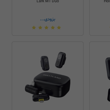
Lark M1 Duo
Hol
بزودی...