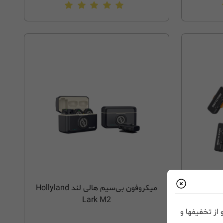
وفون بی‌سیم هالی لند Hollyland
میکروفون بی‌سیم هالی لند Hollyland
Lark M2
Lar
از تخفیفها و