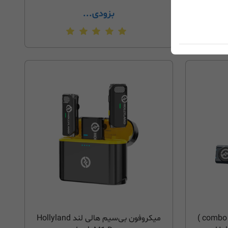
بزودی...
میکروفون بی‌سیم هالی لند ( combo )
میکروفون بی‌سیم هالی لند Hollyland