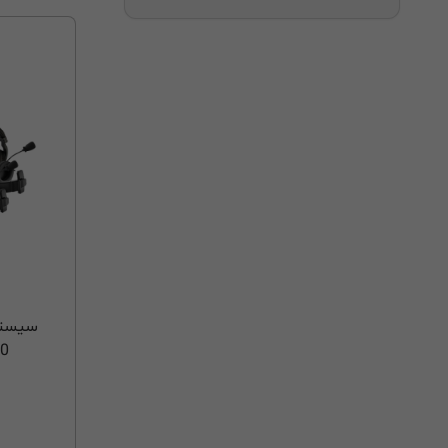
سیستم 
00