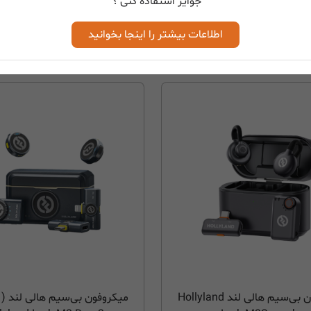
جوایز استفاده کنی ؟
بزودی...
بزودی...
اطلاعات بیشتر را اینجا بخوانید
میکروفون بی‌سیم هالی لند Hollyland