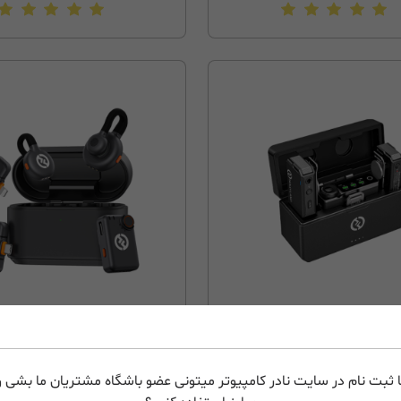
میکروفون بی‌سیم هالی لند Hollyland
میکر
k M2S Ultimate combo
LARK MAX Duo 2-Person W
Microphone
 ثبت نام در سایت نادر کامپیوتر میتونی عضو باشگاه مشتریان ما بشی و 