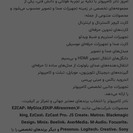
امروز نادر کامپیوتر با تکیه بر تجربه طولانی و دانش فنی، یکی از
مجموعه‌های تخصصی در زمینه تجهیزات صدا و تصویر محسوب می‌شود و
محصولات متنوعی از جمله:
کارت کپچر اکسترنال و اینترنال
کارت‌های تدوین حرفه‌ای
تجهیزات استریم و ضبط ویدئو
کارت صدا و تجهیزات حرفه‌ای موسیقی
مبدل‌های صدا و تصویر
دانگل‌های انتقال تصویر HDMI و بی‌سیم
انتقال‌دهنده‌های صدای بلوتوث از مدل‌های ساده تا حرفه‌ای
گیرنده‌های دیجیتال تلویزیون، موبایل، تبلت و کامپیوتر
اندروید باکس و مینی پی‌سی
تجهیزات جانبی تخصصی کامپیوتر
را ارائه می‌دهد.
نادر کامپیوتر با انتخاب برندهای معتبر جهانی و تمرکز بر کیفیت،
محصولات شرکت‌هایی مانند
EZCAP، MyGica,EDUP،Mirascreen,V-
king, EzCast، EzCast Pro، J5 Create، Matrox، Blackmagic
Design، Minix، Beelink، AverMedia، M-Audio، Focusrite،
Presonus، Logitech، Creative، Sony و دیگر برندهای تخصصی
را با