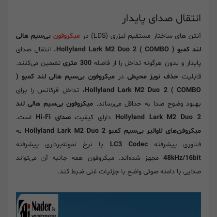
انتقال صدای پایدار
آنتن های ساختار مستقیم لیزری (LDS) در
میکروفون
بی‌سیم هالی
لند کمبو ( COMBO ) Hollyland Lark M2 Duo 2
، انتقال صدای
پایدار و بدون هرگونه تداخل را از فاصله
300 متری
تضمین می‌کنند.
قابلیت
حذف نویز محیطی
در
میکروفون بی‌سیم هالی لند کمبو (
COMBO ) Hollyland Lark M2 Duo 2
،
تداخل فرکانس را برای
بهبود وضوح صدا به حداقل می‌رساند.
میکروفون بی‌سیم هالی لند
Hollyland Lark M2 Duo 2
دارای کیفیت
صدای Hi-Fi
است.
میکروفن‌های لاوالیر بی‌سیم کمبو Hollyland Lark M2 Duo 2
به
فناوری پیشرفته
LC3 Codec
با نرخ نمونه‌برداری پیشرفته
48kHz/16bit
مجهز شده‌اند. میکروفون همه جانبه آن می‌تواند
صدایی با دامنه صوتی واضح با جزئیات غنی ضبط کند.