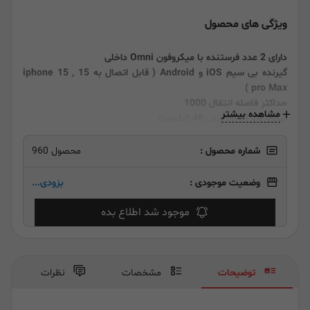
ویژگی های محصول
دارای 2 عدد فرستنده با میکروفون Omni داخلی
گیرنده بی سیم iOS و Android ( قابل اتصال به iphone 15 , 15
pro Max )
حداکثر فاصله انتقال 1000
مشاهده بیشتر
صدای Hi-Fi 24 بیتی 48 کیلوهرتز
حذف نویز محیطی
کنترل برنامه iOS و Android
شماره محصول :
محصول 960
وضعیت موجودی :
بزودی...
موجود شد اطلاع بده
توضیحات
مشخصات
نظرات