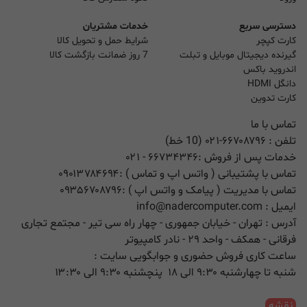
دسترسی سریع
خدمات مشتریان
کارت کپچر
شرایط حمل و تحویل کالا
گیرنده دیجیتال موبایل و تبلت
7 روز ضمانت بازگشت کالا
اندروید باکس
دانگل HDMI
کارت تدوین
تماس با ما
تلفن :
۰۲۱-۶۶۷۰۸۷۹۶ (10 خط)
خدمات پس از فروش :
۶۶۷۳۴۳۴۶
- ۰۲۱
تماس با پشتیبانی ( واتس اپ و تماس ) :
۰۹۰۱۳۷۸۴۶۹۴
تماس با مدیریت ( پیامک و واتس اپ ) :
۰۹۳۵۶۷۰۸۷۹۶
ایمیل :
info@nadercomputer.com
آدرس : تهران - خیابان جمهوری - چهار راه سی تیر - مجتمع تجاری
فرقانی - همکف - واحد ۲۹ - نادر کامپیوتر
ساعت کاری فروش حضوری و جوابگویی سایت :
شنبه تا چهارشنبه ۹:۳۰ الی ۱۸ پنچشنبه ۹:۳۰ الی ۱۳:۳۰
نقشه