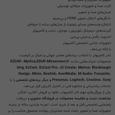
کارت صدا و تجهیزات حرفه‌ای موسیقی
مبدل‌های صدا و تصویر
دانگل‌های انتقال تصویر HDMI و بی‌سیم
انتقال‌دهنده‌های صدای بلوتوث از مدل‌های ساده تا حرفه‌ای
گیرنده‌های دیجیتال تلویزیون، موبایل، تبلت و کامپیوتر
اندروید باکس و مینی پی‌سی
تجهیزات جانبی تخصصی کامپیوتر
را ارائه می‌دهد.
نادر کامپیوتر با انتخاب برندهای معتبر جهانی و تمرکز بر کیفیت،
محصولات شرکت‌هایی مانند
EZCAP، MyGica,EDUP،Mirascreen,V-
king, EzCast، EzCast Pro، J5 Create، Matrox، Blackmagic
Design، Minix، Beelink، AverMedia، M-Audio، Focusrite،
Presonus، Logitech، Creative، Sony و دیگر برندهای تخصصی
را با
خدمات پشتیبانی و مشاوره فنی در اختیار کاربران قرار می‌دهد.
یکی از ویژگی‌های مهم نادر کامپیوتر، علاوه بر فروش آنلاین، امکان
مشاهده، تست و مقایسه محصولات در فروشگاه حضوری
و دریافت
راهنمایی تخصصی قبل و بعد از خرید است. تجربه چندین ساله در زمینه
تجهیزات صدا و تصویر باعث شده مشتریان بتوانند محصول مناسب را بر