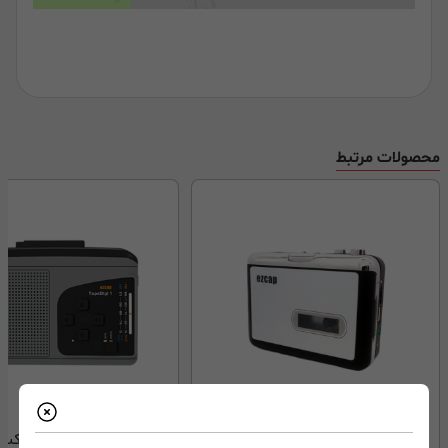
محصولات مرتبط
مبدل نوار کاست EZCap 231