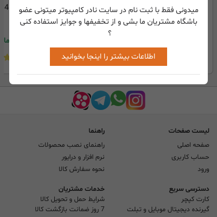
34 TapeDigi 1 Cassette
میدونی فقط با ثبت نام در سایت نادر کامپیوتر میتونی عضو
Converte
باشگاه مشتریان ما بشی و از تخفیفها و جوایز استفاده کنی
؟
3,350,000
تومان
4,226,000
تومان
اطلاعات بیشتر را اینجا بخوانید
(1)
(1)
لیست صفحات
راهنما
صفحه اصلی
راهنمای نصب محصولات
حساب کاربری
نرم افزار و درایور
ورود
نحوه سفارش کالا
دسترسی سریع
خدمات مشتریان
کارت کپچر
شرایط حمل و تحویل کالا
گیرنده دیجیتال موبایل و تبلت
7 روز ضمانت بازگشت کالا