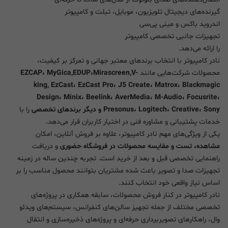
گیرنده‌های دیجیتال تلویزیون، موبایل، تبلت و کامپیوتر
اندروید باکس و مینی پی‌سی
تجهیزات جانبی تخصصی کامپیوتر
را ارائه می‌دهد.
نادر کامپیوتر با انتخاب برندهای معتبر جهانی و تمرکز بر کیفیت،
محصولات شرکت‌هایی مانند
EZCAP، MyGica,EDUP،Mirascreen,V-
king, EzCast، EzCast Pro، J5 Create، Matrox، Blackmagic
Design، Minix، Beelink، AverMedia، M-Audio، Focusrite،
Presonus، Logitech، Creative، Sony و دیگر برندهای تخصصی
را با
خدمات پشتیبانی و مشاوره فنی در اختیار کاربران قرار می‌دهد.
یکی از ویژگی‌های مهم نادر کامپیوتر، علاوه بر فروش آنلاین، امکان
مشاهده، تست و مقایسه محصولات در فروشگاه حضوری
و دریافت
راهنمایی تخصصی قبل و بعد از خرید است. تجربه چندین ساله در زمینه
تجهیزات صدا و تصویر باعث شده مشتریان بتوانند محصول مناسب را بر
اساس نیاز واقعی خود انتخاب کنند.
نادر کامپیوتر در کنار فروش محصولات، سابقه همکاری در پروژه‌های
تخصصی مختلف از جمله تجهیز سالن‌های کنفرانس، سیستم‌های ویدئو
وال، راهکارهای تصویربرداری حرفه‌ای و پروژه‌های ذخیره‌سازی و انتقال