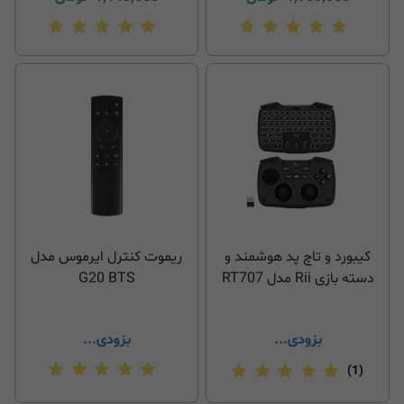
کیبورد و تاچ پد هوشمند و
ریموت کنترل ایرموس مدل
دسته بازی Rii مدل RT707
G20 BTS
بزودی...
بزودی...
(1)