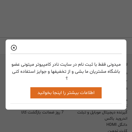
میدونی فقط با ثبت نام در سایت نادر کامپیوتر میتونی عضو
لیست صفحات
راهنما
باشگاه مشتریان ما بشی و از تخفیفها و جوایز استفاده کنی
صفحه اصلی
راهنمای نصب محصولات
؟
حساب کاربری
نرم افزار و درایور
ورود
نحوه سفارش کالا
اطلاعات بیشتر را اینجا بخوانید
دسترسی سریع
خدمات مشتریان
کارت کپچر
شرایط حمل و تحویل کالا
گیرنده دیجیتال موبایل و تبلت
7 روز ضمانت بازگشت کالا
اندروید باکس
دانگل HDMI
کارت تدوین