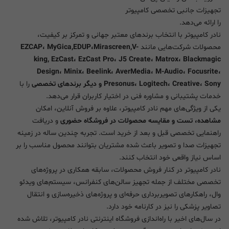
تجهیزات جانبی تخصصی کامپیوتر
را ارائه می‌دهد.
نادر کامپیوتر با انتخاب برندهای معتبر جهانی و تمرکز بر کیفیت،
محصولات شرکت‌هایی مانند
EZCAP، MyGica,EDUP،Mirascreen,V-
king, EzCast، EzCast Pro، J5 Create، Matrox، Blackmagic
Design، Minix، Beelink، AverMedia، M-Audio، Focusrite،
Presonus، Logitech، Creative، Sony و دیگر برندهای تخصصی
را با
خدمات پشتیبانی و مشاوره فنی در اختیار کاربران قرار می‌دهد.
یکی از ویژگی‌های مهم نادر کامپیوتر، علاوه بر فروش آنلاین، امکان
مشاهده، تست و مقایسه محصولات در فروشگاه حضوری
و دریافت
راهنمایی تخصصی قبل و بعد از خرید است. تجربه چندین ساله در زمینه
تجهیزات صدا و تصویر باعث شده مشتریان بتوانند محصول مناسب را بر
اساس نیاز واقعی خود انتخاب کنند.
نادر کامپیوتر در کنار فروش محصولات، سابقه همکاری در پروژه‌های
تخصصی مختلف از جمله تجهیز سالن‌های کنفرانس، سیستم‌های ویدئو
وال، راهکارهای تصویربرداری حرفه‌ای و پروژه‌های ذخیره‌سازی و انتقال
تصاویر پزشکی را نیز در کارنامه خود دارد.
در سال‌های اخیر با راه‌اندازی فروشگاه اینترنتی نادر کامپیوتر، تلاش شده