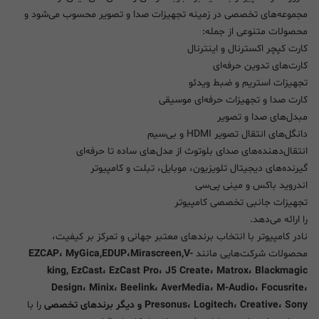
مجموعه‌های تخصصی در زمینه تجهیزات صدا و تصویر محسوب می‌شود و
محصولات متنوعی از جمله:
کارت کپچر اکسترنال و اینترنال
کارت‌های تدوین حرفه‌ای
تجهیزات استریم و ضبط ویدئو
کارت صدا و تجهیزات حرفه‌ای موسیقی
مبدل‌های صدا و تصویر
دانگل‌های انتقال تصویر HDMI و بی‌سیم
انتقال‌دهنده‌های صدای بلوتوث از مدل‌های ساده تا حرفه‌ای
گیرنده‌های دیجیتال تلویزیون، موبایل، تبلت و کامپیوتر
اندروید باکس و مینی پی‌سی
تجهیزات جانبی تخصصی کامپیوتر
را ارائه می‌دهد.
نادر کامپیوتر با انتخاب برندهای معتبر جهانی و تمرکز بر کیفیت،
محصولات شرکت‌هایی مانند
EZCAP، MyGica,EDUP،Mirascreen,V-
king, EzCast، EzCast Pro، J5 Create، Matrox، Blackmagic
Design، Minix، Beelink، AverMedia، M-Audio، Focusrite،
Presonus، Logitech، Creative، Sony و دیگر برندهای تخصصی
را با