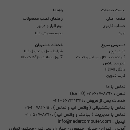
لیست صفحات
راهنما
صفحه اصلی
راهنمای نصب محصولات
حساب کاربری
نرم افزار و درایور
ورود
نحوه سفارش کالا
دسترسی سریع
خدمات مشتریان
کارت کپچر
شرایط حمل و تحویل کالا
گیرنده دیجیتال موبایل و تبلت
7 روز ضمانت بازگشت کالا
اندروید باکس
دانگل HDMI
کارت تدوین
تماس با ما
تلفن :
۰۲۱-۶۶۷۰۸۷۹۶ (10 خط)
خدمات پس از فروش :
۶۶۷۳۴۳۴۶
- ۰۲۱
تماس با پشتیبانی ( واتس اپ و تماس ) :
۰۹۰۱۳۷۸۴۶۹۴
تماس با مدیریت ( پیامک و واتس اپ ) :
۰۹۳۵۶۷۰۸۷۹۶
ایمیل :
info@nadercomputer.com
آدرس : تهران - خیابان جمهوری - چهار راه سی تیر - مجتمع تجاری