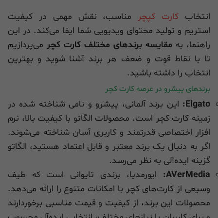
انتخاب
کارت کپچر
مناسب، نقش مهمی در کیفیت
استریم و تولید محتوای ویدیویی شما ایفا می‌کند. در این
راهنما، به
مقایسه برندهای مختلف کارت کچر
می‌پردازیم
تا با نقاط قوت و ضعف هر برند آشنا شوید و بهترین
انتخاب را داشته باشید.
برندهای پیشرو در عرصه کارت کچر
Elgato:
این برند آلمانی، پیشرو و نامی شناخته شده در
زمینه کارت کچر است. محصولات الگاتو با کیفیت بالا، نرم
افزار اختصاصی قدرتمند و کاربری آسان شناخته می‌شوند.
اگر به دنبال یک برند معتبر و قابل اعتماد هستید، الگاتو
گزینه ایده‌آلی به نظر می‌رسد.
AVerMedia:
ایورمدیا، برندی تایوانی است که طیف
وسیعی از کارت‌های کچر با امکانات متنوع را ارائه می‌دهد.
محصولات این برند، از کیفیت و قیمت مناسبی برخوردارند
و برای کاربران با نیازهای مختلف، انتخابی ایده‌آل محسوب