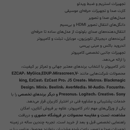
تجهیزات استریم و ضبط ویدئو
کارت صدا و تجهیزات حرفه‌ای موسیقی
مبدل‌های صدا و تصویر
دانگل‌های انتقال تصویر HDMI و بی‌سیم
انتقال‌دهنده‌های صدای بلوتوث از مدل‌های ساده تا حرفه‌ای
گیرنده‌های دیجیتال تلویزیون، موبایل، تبلت و کامپیوتر
اندروید باکس و مینی پی‌سی
تجهیزات جانبی تخصصی کامپیوتر
را ارائه می‌دهد.
نادر کامپیوتر با انتخاب برندهای معتبر جهانی و تمرکز بر کیفیت،
محصولات شرکت‌هایی مانند
EZCAP، MyGica,EDUP،Mirascreen,V-
king, EzCast، EzCast Pro، J5 Create، Matrox، Blackmagic
Design، Minix، Beelink، AverMedia، M-Audio، Focusrite،
Presonus، Logitech، Creative، Sony و دیگر برندهای تخصصی
را با
خدمات پشتیبانی و مشاوره فنی در اختیار کاربران قرار می‌دهد.
یکی از ویژگی‌های مهم نادر کامپیوتر، علاوه بر فروش آنلاین، امکان
مشاهده، تست و مقایسه محصولات در فروشگاه حضوری
و دریافت
راهنمایی تخصصی قبل و بعد از خرید است. تجربه چندین ساله در زمینه
تجهیزات صدا و تصویر باعث شده مشتریان بتوانند محصول مناسب را بر