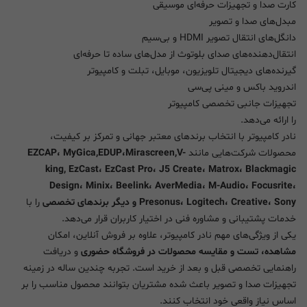
کارت صدا و تجهیزات حرفه‌ای موسیقی
مبدل‌های صدا و تصویر
دانگل‌های انتقال تصویر HDMI و بی‌سیم
انتقال‌دهنده‌های صدای بلوتوث از مدل‌های ساده تا حرفه‌ای
گیرنده‌های دیجیتال تلویزیون، موبایل، تبلت و کامپیوتر
اندروید باکس و مینی پی‌سی
تجهیزات جانبی تخصصی کامپیوتر
را ارائه می‌دهد.
نادر کامپیوتر با انتخاب برندهای معتبر جهانی و تمرکز بر کیفیت،
محصولات شرکت‌هایی مانند
EZCAP، MyGica,EDUP،Mirascreen,V-
king, EzCast، EzCast Pro، J5 Create، Matrox، Blackmagic
Design، Minix، Beelink، AverMedia، M-Audio، Focusrite،
Presonus، Logitech، Creative، Sony و دیگر برندهای تخصصی
را با
خدمات پشتیبانی و مشاوره فنی در اختیار کاربران قرار می‌دهد.
یکی از ویژگی‌های مهم نادر کامپیوتر، علاوه بر فروش آنلاین، امکان
مشاهده، تست و مقایسه محصولات در فروشگاه حضوری
و دریافت
راهنمایی تخصصی قبل و بعد از خرید است. تجربه چندین ساله در زمینه
تجهیزات صدا و تصویر باعث شده مشتریان بتوانند محصول مناسب را بر
اساس نیاز واقعی خود انتخاب کنند.