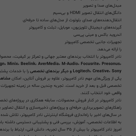
مبدل‌های صدا و تصویر
دانگل‌های انتقال تصویر HDMI و بی‌سیم
انتقال‌دهنده‌های صدای بلوتوث از مدل‌های ساده تا حرفه‌ای
گیرنده‌های دیجیتال تلویزیون، موبایل، تبلت و کامپیوتر
اندروید باکس و مینی پی‌سی
تجهیزات جانبی تخصصی کامپیوتر
را ارائه می‌دهد.
نادر کامپیوتر با انتخاب برندهای معتبر جهانی و تمرکز بر کیفیت، محص
gn، Minix، Beelink، AverMedia، M-Audio، Focusrite، Presonus،
Logitech، Creative، Sony و دیگر برندهای تخصصی
را با خدمات پشتیبا
یکی از ویژگی‌های مهم نادر کامپیوتر، علاوه بر فروش آنلاین، امکان
مشاهد
تخصصی قبل و بعد از خرید است. تجربه چندین ساله در زمینه تجهیزات 
واقعی خود انتخاب کنند.
نادر کامپیوتر در کنار فروش محصولات، سابقه همکاری در پروژه‌های تخ
راهکارهای تصویربرداری حرفه‌ای و پروژه‌های ذخیره‌سازی و انتقال تصاویر پز
در سال‌های اخیر با راه‌اندازی فروشگاه اینترنتی نادر کامپیوتر، تلاش 
به اطلاعات تخصصی، آموزش، بررسی فنی و پشتیبانی دسترسی داشته باش
امروز نادر کامپیوتر با بیش از ۳۵ سال تجربه، دانش 