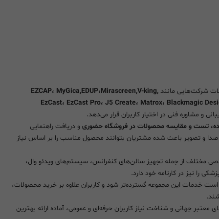
ولات شرکت‌هایی مانند
EZCAP، MyGica,EDUP،Mirascreen,V-king,
EzCast، EzCast Pro، J5 Create، Matrox، Blackmagic Desi
نی و مشاوره فنی در اختیار کاربران قرار می‌دهد.
ه، تست و مقایسه محصولات در فروشگاه حضوری
و دریافت راهنمایی
صدا و تصویر باعث شده مشتریان بتوانند محصول مناسب را بر اساس نیاز
صصی مختلف از جمله تجهیز سالن‌های کنفرانس، سیستم‌های ویدئو وال،
شکی را نیز در کارنامه خود دارد.
شده است خدمات این مجموعه گسترده‌تر شود و کاربران علاوه بر خرید محصولات،
ند.
فنی، ارتباط با برندهای معتبر جهانی و شناخت نیاز کاربران حرفه‌ای و عمومی، آماده ارائه بهترین