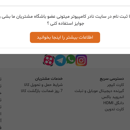
 ثبت نام در سایت نادر کامپیوتر میتونی عضو باشگاه مشتریان ما بشی و 
جوایز استفاده کنی ؟
اطلاعات بیشتر را اینجا بخوانید
دسترسی سریع
خدمات مشتریان
ت
کارت کپچر
شرایط حمل و تحویل کالا
ت
گیرنده دیجیتال موبایل و تبلت
7 روز ضمانت بازگشت کالا
خ
اندروید باکس
ت
دانگل HDMI
ت
کارت تدوین
ا
آ
فر