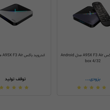
اندروید باکس A95X F3 Air مدل Android
اندروید باکس A95X F3 Air مدل 4/64
box 4/32
بزودی...
توقف تولید