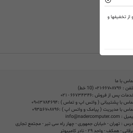
از تخفیفها و
ماس با ما
لفن :
۰۲۱-۶۶۷۰۸۷۹۶ (10 خط)
دمات پس از فروش :
۶۶۷۳۴۳۴۶
- ۰۲۱
ماس با پشتیبانی ( واتس اپ و تماس ) :
۰۹۰۱۳۷۸۴۶۹۴
ماس با مدیریت ( پیامک و واتس اپ ) :
۰۹۳۵۶۷۰۸۷۹۶
یمیل :
info@nadercomputer.com
درس : تهران - خیابان جمهوری - چهار راه سی تیر - مجتمع تجاری
قانی - همکف - واحد ۲۹ - نادر کامپیوتر