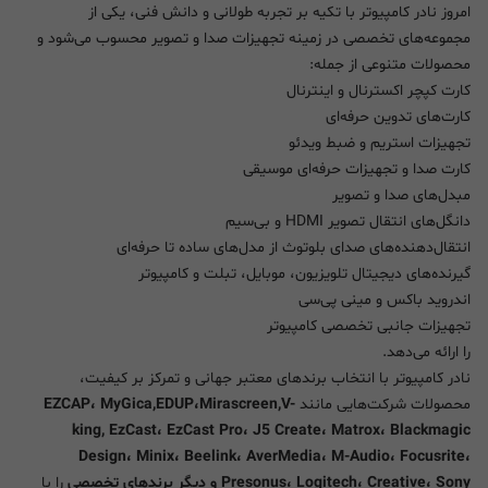
امروز نادر کامپیوتر با تکیه بر تجربه طولانی و دانش فنی، یکی از
مجموعه‌های تخصصی در زمینه تجهیزات صدا و تصویر محسوب می‌شود و
محصولات متنوعی از جمله:
کارت کپچر اکسترنال و اینترنال
کارت‌های تدوین حرفه‌ای
تجهیزات استریم و ضبط ویدئو
کارت صدا و تجهیزات حرفه‌ای موسیقی
مبدل‌های صدا و تصویر
دانگل‌های انتقال تصویر HDMI و بی‌سیم
انتقال‌دهنده‌های صدای بلوتوث از مدل‌های ساده تا حرفه‌ای
گیرنده‌های دیجیتال تلویزیون، موبایل، تبلت و کامپیوتر
اندروید باکس و مینی پی‌سی
تجهیزات جانبی تخصصی کامپیوتر
را ارائه می‌دهد.
نادر کامپیوتر با انتخاب برندهای معتبر جهانی و تمرکز بر کیفیت،
محصولات شرکت‌هایی مانند
EZCAP، MyGica,EDUP،Mirascreen,V-
king, EzCast، EzCast Pro، J5 Create، Matrox، Blackmagic
Design، Minix، Beelink، AverMedia، M-Audio، Focusrite،
Presonus، Logitech، Creative، Sony و دیگر برندهای تخصصی
را با