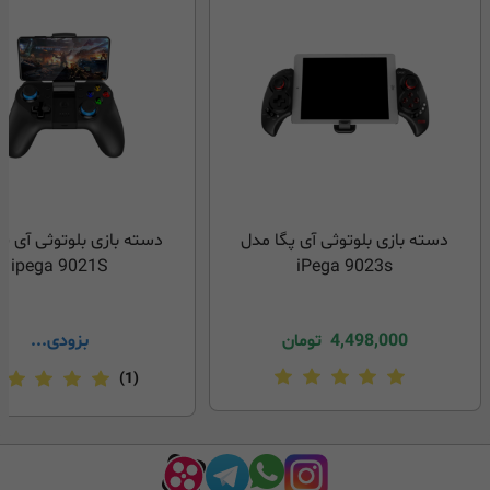
دسته بازی بلوتوثی آی پگا مدل
دسته بازی بلوتوثی آی پ
ipega 9021S
iPega 9023s
4,498,000
تومان
بزودی...
(1)