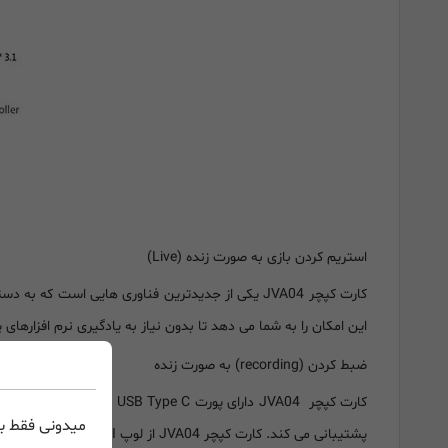
استریم کردن بازی به صورت زنده (Live)
کارت کپچر JVA04 یکی از جدیدترین فناوری هایی اس
این امکان را به شما می دهد تا بدون نیاز به یادگیری نرم افزارهای
ضبط کردن (recording) به صورت زنده
میدونی فقط با
پشتیبانی می کند. کارت کپچر JVA04 از لوپ 4K HDMI پشتیبانی میکند، بنابراین می توانید هنگام ضبط گیم پلی از هر کنسول بازی HDMI ، بازی خود را با تأخیر صفر انجام دهید.