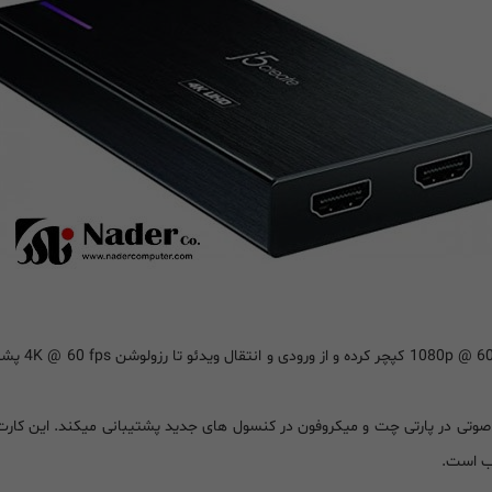
کارت کپچر ا
سب است.