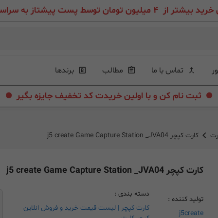
ون تومان توسط پست پیشتاز به سراسر ایران عزیز
ور
تماس با ما
مطالب
برندها
.
.
ثبت نام کن و با اولین خریدت کد تخفیف جایزه بگیر
رت
کارت کپچر j5 create Game Capture Station _JVA04
کارت کپچر j5 create Game Capture Station _JVA04
دسته بندی :
تولید کننده :
کارت کپچر | لیست قیمت خرید و فروش انلاین
j5create