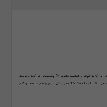
کارت کپچر JVA04 محصول شرکت J5create یک کارت کپچر یا گیم کپچر با استاندارد UVC و UAC است که برای گیمرهای و استریمرها کاربرد دارد. این کارت کپچر از کیفیت تصویر 4K پشتیبانی می کند و توسط
پورت USB Type C به کامپیوتر و لپتاپ متصل می شود. این کارت نیازی به نصب درایور و نرم افزار ندارد . این کارت دارای یک ورودی HDMI و یک خروجی HDMI و یک جک 3.5 میلی متری برای ورودی هدست و گیم