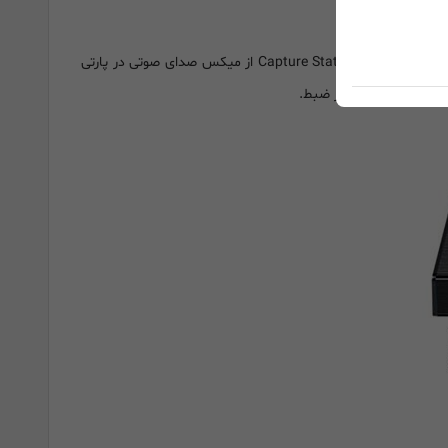
با قابلیت Audio-mixer، JVA04 از ورودی کمکی 3.5 میلی متری، 4 قطبی و میکروفون 3.5 میلی متری در (پشتیبانی از میکروفون استریو) پشتیبانی می کند. این Capture Station از میکس صدای صوتی در پارتی
یرایش در صدا پس از ضبط.