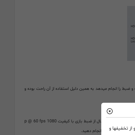
ینگ و ضبط را انجام میدهد به همین دلیل استفاده از آن راحت بوده و
کارت کپچر JVA04 دارای پورت USB Type C میباشد که برای ضبط تصاویر زنده و صوتی بازی فشرده نشده با رنگ زیبا و زنده طراحی شده است. این کپچر کارت اکسترنال از ضبط بازی با کیفیت p @ 60 fps 1080
از تخفیفها و