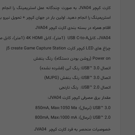
کارت کپچر JVA04 به صورت چندگانه عمل استریمینگ 
استریمینگ را انجام دهید. اولین بار در جهان کپچر + تحویل نیرو
اقلام همراه در بسته بندی کارت کپچر JVA04
JVA04، کابلUSB C-to-A (1متر)، کابل 4K HDMI (1متر)، کابل صدا 1.5 متر (audio)، دفترچه راهنما
چراغ های LED کپچر کارت j5 create Game Capture Station
Power on (روشن بودن دستگاه): رنگ بنفش
اتصال USB™ 3.0: رنگ آبی (فشرده نشده)
اتصال USB™ 3.0: رنگ بنفش (MJPG)
اتصال USB™ 2.0: رنگ نارنجی
مقدار برق مصرفی کپچر کارت JVA04:
USB™ 3.0 (نرمال): 850mA, Max:1050 Ma
USB™ 2.0 (نرمال): 800mA, Max:1000 mA
خصوصیات منحصر به فرد کارت کپچر JVA04