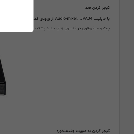
کپچر کردن صدا
چت و میکروفون در کنسول های جدید پشتیبانی میکند؛ با استفاده ا
کپچر کردن به صورت چندمنظوره