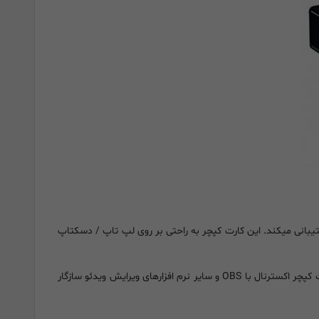
کسترنال JVA04 ، ویدئوی Full HD را با رزولوشن 1080p @ 60 fps کپچر کرده و از ورودی و انتقال ویدئو تا رزولوشن 4K @ 60 fps پشتیبانی میکند. این کارت کپچر به راحتی بر روی لپ تاپ / دسکتاپ
کارت کپچر j5 از لایو استریمینگ (live streaming)، میکس صدای صوتی در پارتی چت و میکروفون در کنسول های جدید پشتیبانی میکند. این کارت کپچر اکسترنال با OBS و سایر نرم افزارهای ویرایش ویدئو سازگار