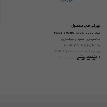
کپچر کارت
ویژگی های محصول
کپچر کردن تا رزولوشن 1080p @ 60 fps
مناسب برای استریم و لایو استریم
پشتیبانی از 4K (4K @ 60 fps)
ورودی و خروجی تصویر دیجیتال HDMIx1
مشاهده بیشتر
ورودی و خروجی صدای آنالوگ 3.5mx1
دارای درایور رایگان در Windows® و macOS®