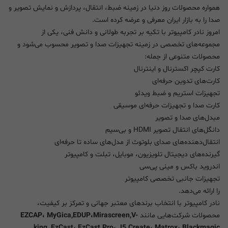
همواره محصولات روز دنیا در زمینه ضبط، انتقال، پردازش و نمایش تصویر و
صدا را به بازار ایران معرفی و عرضه کرده است.
امروز نادر کامپیوتر با تکیه بر تجربه طولانی و دانش فنی، یکی از
مجموعه‌های تخصصی در زمینه تجهیزات صدا و تصویر محسوب می‌شود و
محصولات متنوعی از جمله:
کارت کپچر اکسترنال و اینترنال
کارت‌های تدوین حرفه‌ای
تجهیزات استریم و ضبط ویدئو
کارت صدا و تجهیزات حرفه‌ای موسیقی
مبدل‌های صدا و تصویر
دانگل‌های انتقال تصویر HDMI و بی‌سیم
انتقال‌دهنده‌های صدای بلوتوث از مدل‌های ساده تا حرفه‌ای
گیرنده‌های دیجیتال تلویزیون، موبایل، تبلت و کامپیوتر
اندروید باکس و مینی پی‌سی
تجهیزات جانبی تخصصی کامپیوتر
را ارائه می‌دهد.
نادر کامپیوتر با انتخاب برندهای معتبر جهانی و تمرکز بر کیفیت،
محصولات شرکت‌هایی مانند
EZCAP، MyGica,EDUP،Mirascreen,V-
king, EzCast، EzCast Pro، J5 Create، Matrox، Blackmagic