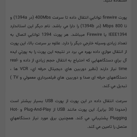
استفاده کنید.
پورت firewire توانايي انتقال داده تا سرعت 400Mbs (در 1394a) و
تا Mbps 800 (در 1394b) را دارا مي باشد. نام ديگر اين استاندارد
IEEE1394 یا Firewire ميباشد. هر پورت 1394 توانايي اتصال به
تعداد زیادی وسيله خارجي ديگر را دارد. علاوه بر سرعت بالا، اين پورت
از انتقال موازي داده بهره مي برد در نتيجه اين پورت را به پورتي ايده
آل براي دستگاههايي كه احتياج به انتقال حجم زيادي از داده و real-
time نياز دارند (نظير دوربين هاي ديجيتال حرفه اي، VCR ها ،
دستگاههای حرفه ای صدا و دوربين هاي فيلمبرداري معمولي و TV )
تبديل مي كند.
سرعت انتقال داده در اين پورت از پورت USB بسيار بيشتر است
(حدودا 30 برابر). اين پورت مانند USB از Plug-And-Play و Hot-
Plugging پشتيباني مي كند. همچنين برق مورد نياز دستگاههاي
متصل را تامين مي كند.