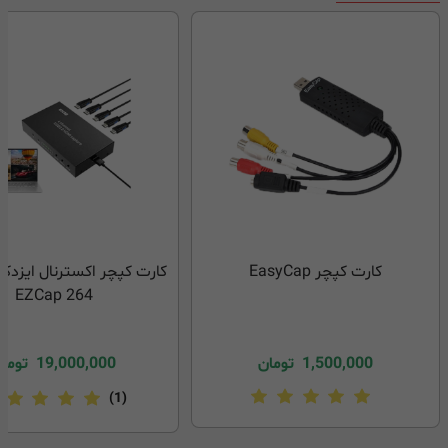
کارت کپچر EasyCap
EZCap 264
1,500,000
تومان
19,000,000
توما
(1)