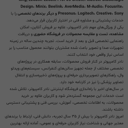
Design، Minix، Beelink، AverMedia، M-Audio، Focusrite،
Presonus، Logitech، Creative، Sony و دیگر برندهای تخصصی
را با
خدمات پشتیبانی و مشاوره فنی در اختیار کاربران قرار می‌دهد.
یکی از ویژگی‌های مهم نادر کامپیوتر، علاوه بر فروش آنلاین، امکان
مشاهده، تست و مقایسه محصولات در فروشگاه حضوری
و دریافت
راهنمایی تخصصی قبل و بعد از خرید است. تجربه چندین ساله در زمینه
تجهیزات صدا و تصویر باعث شده مشتریان بتوانند محصول مناسب را بر
اساس نیاز واقعی خود انتخاب کنند.
نادر کامپیوتر در کنار فروش محصولات، سابقه همکاری در پروژه‌های
تخصصی مختلف از جمله تجهیز سالن‌های کنفرانس، سیستم‌های ویدئو
وال، راهکارهای تصویربرداری حرفه‌ای و پروژه‌های ذخیره‌سازی و انتقال
تصاویر پزشکی را نیز در کارنامه خود دارد.
در سال‌های اخیر با راه‌اندازی فروشگاه اینترنتی نادر کامپیوتر، تلاش شده
است خدمات این مجموعه گسترده‌تر شود و کاربران علاوه بر خرید
محصولات، به اطلاعات تخصصی، آموزش، بررسی فنی و پشتیبانی دسترسی
داشته باشند.
امروز نادر کامپیوتر با بیش از ۳۵ سال تجربه، دانش فنی، ارتباط با برندهای
معتبر جهانی و شناخت نیاز کاربران حرفه‌ای و عمومی، آماده ارائه بهترین