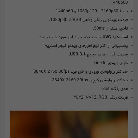
1440p60.
ضبط 1080p120 ، 2160p30 و 1440p60.
فرمت ویدئویی رنگی واقعی RGB تا 1080p30.
تأخیر کمتر از 50ms.
استاندارد UVC
، نصب دستی درایور مورد نیاز نیست.
پشتیبانی از اکثر نرم افزارهای ویدئو کپچر استریم
سرعت فوق العاده سریع
USB 3.1
.
دارای ورودی Line In.
حداکثر رزولوشن ورودی و خروجی: 3840X 2160 30fps
حداکثر رزولوشن کپچر: 3840X 2160 30fps
عمق رنگ: 8bit
فرمت رنگ: YUY2, NV12, RGB