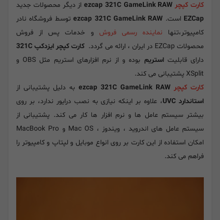
کارت کپچر
ezcap 321C GameLink RAW
از دیگر محصولات جدید
EZCap
است.
ezcap 321C GameLink RAW
توسط فروشگاه نادر
کامپیوتر،تنها
نماینده رسمی فروش
و خدمات پس از فروش
محصولات EZCap در ایران ، ارائه می گردد.
کارت کپچر ایزدکپ 321C
دارای قابلیت
استریم
بوده و از نرم افزارهای استریم مثل OBS و
XSplit پشتیبانی می کند.
کارت کپچر
ezcap 321C GameLink RAW
به دلیل پشتیبانی از
استاندارد UVC
، علاوه بر اینکه نیازی به نصب درایور ندارد، بر روی
بیشتر سیستم عامل ها و نرم افزار ها کار می کند. پشتیبانی از
سیستم عامل های اندروید ، ویندوز ، Mac OS و MacBook Pro
امکان استفاده از این کارت بر روی انواع موبایل و لپتاپ و کامپیوتر را
فراهم می کند.