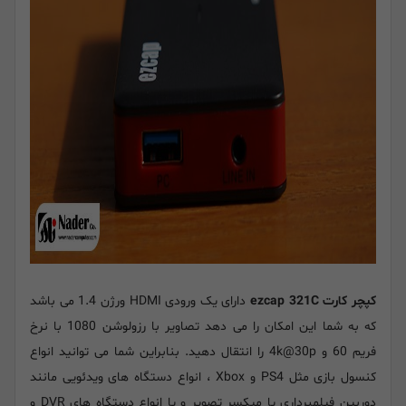
کپچر کارت ezcap 321C
دارای یک ورودی HDMI ورژن 1.4 می باشد
که به شما این امکان را می دهد تصاویر با رزولوشن 1080 با نرخ
فریم 60 و 4k@30p را انتقال دهید. بنابراین شما می توانید انواع
کنسول بازی مثل PS4 و Xbox ، انواع دستگاه های ویدئویی مانند
دوربین فیلمبرداری یا میکسر تصویر و یا انواع دستگاه های DVR و