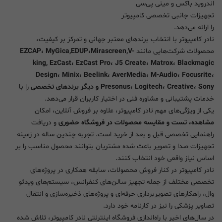
اندروید باکس و مینی پی‌سی
تجهیزات جانبی تخصصی کامپیوتر
را ارائه می‌دهد.
نادر کامپیوتر با انتخاب برندهای معتبر جهانی و تمرکز بر کیفیت،
محصولات شرکت‌هایی مانند
EZCAP، MyGica,EDUP،Mirascreen,V-
king, EzCast، EzCast Pro، J5 Create، Matrox، Blackmagic
Design، Minix، Beelink، AverMedia، M-Audio، Focusrite،
Presonus، Logitech، Creative، Sony و دیگر برندهای تخصصی
را با
خدمات پشتیبانی و مشاوره فنی در اختیار کاربران قرار می‌دهد.
یکی از ویژگی‌های مهم نادر کامپیوتر، علاوه بر فروش آنلاین، امکان
مشاهده، تست و مقایسه محصولات در فروشگاه حضوری
و دریافت
راهنمایی تخصصی قبل و بعد از خرید است. تجربه چندین ساله در زمینه
تجهیزات صدا و تصویر باعث شده مشتریان بتوانند محصول مناسب را بر
اساس نیاز واقعی خود انتخاب کنند.
نادر کامپیوتر در کنار فروش محصولات، سابقه همکاری در پروژه‌های
تخصصی مختلف از جمله تجهیز سالن‌های کنفرانس، سیستم‌های ویدئو
وال، راهکارهای تصویربرداری حرفه‌ای و پروژه‌های ذخیره‌سازی و انتقال
تصاویر پزشکی را نیز در کارنامه خود دارد.
در سال‌های اخیر با راه‌اندازی فروشگاه اینترنتی نادر کامپیوتر، تلاش شده