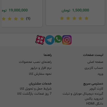
1,500,000
تومان
19,000,000
توما
(1)
لیست صفحات
راهنما
صفحه اصلی
راهنمای نصب محصولات
حساب کاربری
نرم افزار و درایور
ورود
نحوه سفارش کالا
دسترسی سریع
خدمات مشتریان
کارت کپچر
شرایط حمل و تحویل کالا
گیرنده دیجیتال موبایل و تبلت
7 روز ضمانت بازگشت کالا
اندروید باکس
دانگل HDMI