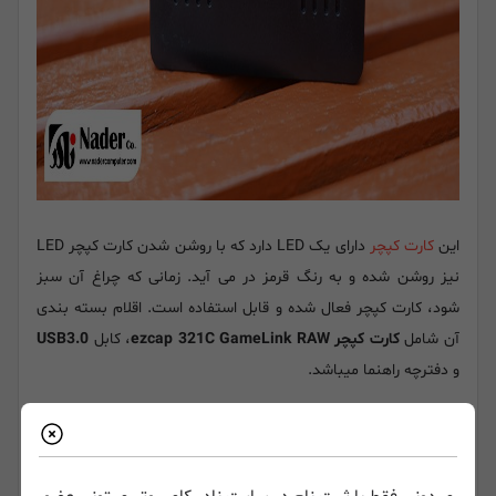
این
کارت کپچر
دارای یک LED دارد که با روشن شدن کارت کپچر LED
نیز روشن شده و به رنگ قرمز در می آید. زمانی که چراغ آن سبز
شود، کارت کپچر فعال شده و قابل استفاده است. اقلام بسته بندی
آن شامل
کارت کپچر ezcap 321C GameLink RAW
، کابل
USB3.0
و دفترچه راهنما میباشد.