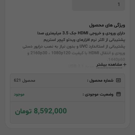
ویژگی های محصول
دارای ورودی و خروجی HDMI جک 3.5 میلیمتری صدا
پشتیبانی از اکثر نرم افزارهای ویدئو کپچر استریم
پشتیبانی از استاندارد UVC و بدون نیاز به نصب درایور دستی
ورودی و انتقال HDMI با کیفیت 2160p30 ، 1080p120 و
1440p60.
مشاهده بیشتر
سرعت فوق العاده سریع USB 3.1
شماره محصول :
محصول 621
وضعیت موجودی :
موجود
8,592,000 تومان