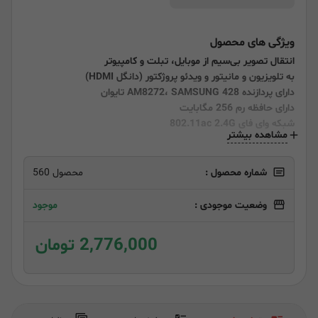
ویژگی های محصول
انتقال تصویر بی‌سیم از موبایل، تبلت و کامپیوتر
به تلویزیون و مانیتور و ویدئو پروژکتور (دانگل HDMI)
دارای پردازنده
SAMSUNG 428 تایوان
،
AM8272
دارای حافظه رم
256 مگابایت
شبکه وای فای 802.11ac 2.4G
مشاهده بیشتر
شماره محصول :
محصول 560
وضعیت موجودی :
موجود
2,776,000 تومان