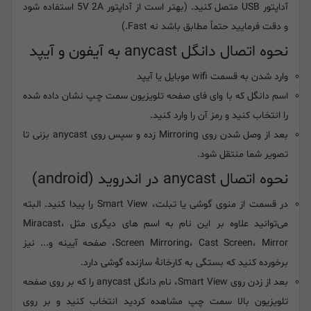
آداپتور USB متصل کنید. (بهتر است از آداپتور 5V 2A استفاده شود
و دقت فرمایید حتماً مطابق باشد نه Fast.)
نحوه اتصال دانگل anycast به آیفون و آیپد
وارد شدن به قسمت wifi موبایل یا آیپد
اسم دانگل که با وای فای صفحه تلویزیون سمت چپ نشان داده شده
را انتخاب کنید و رمز آن را وارد کنید.
بعد از وصل شدن روی Mirroring زده و سپس روی anycast بزنی تا
تصویر شما منتقل شود.
نحوه اتصال anycast در اندروید (android)
در قسمت از منوی گوشی یا تبلت، Smart View را پیدا کنید. البته
می‌توانید علاوه بر این نام به اسم های دیگری مثل Miracast،
Screen Mirroring، Cast Screen، Mirror، صفحه آیینه و... نیز
برخورده کنید که بستگی به کارخانۀ سازنده گوشی دارد.
بعد از زدن روی Smart View، نام دانگل anycast را که بر روی صفحه
تلویزیون بالا سمت چپ مشاهده کردید انتخاب کنید و بر روی