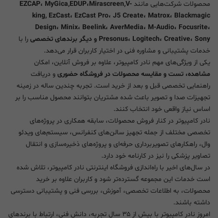
محصولات شرکت‌هایی مانند
EZCAP، MyGica,EDUP،Mirascreen,V-
king, EzCast، EzCast Pro، J5 Create، Matrox، Blackmagic
Design، Minix، Beelink، AverMedia، M-Audio، Focusrite،
Presonus، Logitech، Creative، Sony و دیگر برندهای تخصصی
را با
خدمات پشتیبانی و مشاوره فنی در اختیار کاربران قرار می‌دهد.
یکی از ویژگی‌های مهم نادر کامپیوتر، علاوه بر فروش آنلاین، امکان
مشاهده، تست و مقایسه محصولات در فروشگاه حضوری
و دریافت
راهنمایی تخصصی قبل و بعد از خرید است. تجربه چندین ساله در زمینه
تجهیزات صدا و تصویر باعث شده مشتریان بتوانند محصول مناسب را بر
اساس نیاز واقعی خود انتخاب کنند.
نادر کامپیوتر در کنار فروش محصولات، سابقه همکاری در پروژه‌های
تخصصی مختلف از جمله تجهیز سالن‌های کنفرانس، سیستم‌های ویدئو
وال، راهکارهای تصویربرداری حرفه‌ای و پروژه‌های ذخیره‌سازی و انتقال
تصاویر پزشکی را نیز در کارنامه خود دارد.
در سال‌های اخیر با راه‌اندازی فروشگاه اینترنتی نادر کامپیوتر، تلاش شده
است خدمات این مجموعه گسترده‌تر شود و کاربران علاوه بر خرید
محصولات، به اطلاعات تخصصی، آموزش، بررسی فنی و پشتیبانی دسترسی
داشته باشند.
امروز نادر کامپیوتر با بیش از ۳۵ سال تجربه، دانش فنی، ارتباط با برندهای