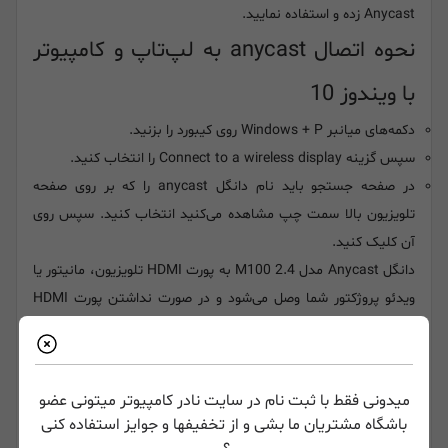
Anycast زده و استفاده نمایید.
نحوه اتصال anycast به لپ‌تاپ و کامپیوتر
با ویندوز 10
دکمه‌های میانبر Windows + P روی کیبورد را بزنید.
سپس گزینه Connect to a wireless display را انتخاب کنید.
در صفحه جستجو باید نام دانگل anycast را که بر روی صفحه
تلویزیون بالا سمت چپ مشاهده می‌کنید انتخاب کنید. سپس روی
آن کلیک کنید.
دانگل Anycast مدل M100 2.4 به پورت HDMI تلویزیون، مانیتور یا
ویدئو پروژکتور شما وصل می‌شود و در صورت نداشتن پورت HDMI
می‌توانید از
مبدل‌ها
استفاده کنید.
میدونی فقط با ثبت نام در سایت نادر کامپیوتر میتونی عضو
باشگاه مشتریان ما بشی و از تخفیفها و جوایز استفاده کنی