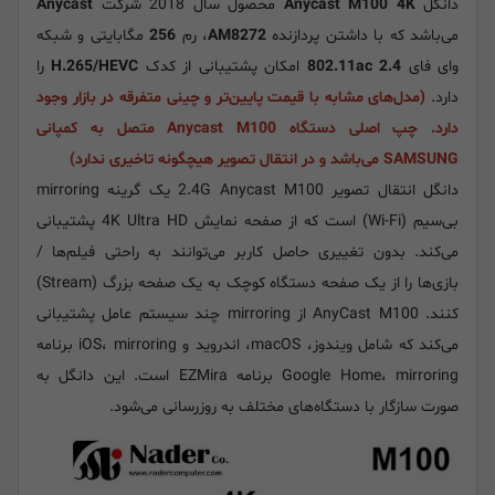
دانگل
Anycast M100 4K
محصول سال 2018 شرکت
Anycast
می‌باشد که با داشتن پردازنده
AM8272
، رم
256
مگابایتی و شبکه
وای فای
802.11ac 2.4
امکان پشتیبانی از کدک
H.265/HEVC
را
دارد.
(مدل‌های مشابه با قیمت پایین‌تر و چینی متفرقه در بازار وجود
دارد. چپ اصلی دستگاه Anycast M100 متصل به کمپانی
SAMSUNG می‌باشد و در انتقال تصویر هیچگونه تاخیری ندارد)
دانگل انتقال تصویر 2.4G Anycast M100 یک گرینه mirroring
بی‌سیم (Wi-Fi) است که از صفحه نمایش 4K Ultra HD پشتیبانی
می‌کند. بدون تغییری حاصل کاربر می‌توانند به راحتی فیلم‌ها /
بازی‌ها را از یک صفحه دستگاه کوچک به یک صفحه بزرگ (Stream)
کنند. AnyCast M100 از mirroring چند سیستم عامل پشتیبانی
می‌کند که شامل ویندوز، macOS، اندروید و iOS، mirroring برنامه
Google Home، mirroring برنامه EZMira است. این دانگل به
صورت سازگار با دستگاه‌های مختلف به روزرسانی می‌شود.