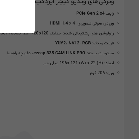
ویژگی‌های ویدیو کپچر ایزدکپ ezcap 335 CAM LINK PRO:
رابط:
PCIe Gen 2 x4
ورودی صوتی تصویری:
x 4
HDMI 1.4
رزولوشن های پشتیبانی شده: حداکثر 2160p30، 1440p60، 1080p120، 720p120
فرمت ویدئو:
RGB
،
NV12
،
YUY2
محتویات بسته:
ezcap 335 CAM LINK PRO
، دفترچه راهنما
ابعاد: 196x 121 (W) x 22 (H) میلی متر
وزن: 206 گرم