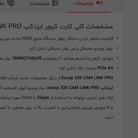
توضیحات
مشخصات
نظ
مشخصات کلی کارت کپچر ایزدکپ ezcap 335 CAM LINK PRO:
قابلیت متصل کردن حداکثر چهار دستگاه منبع HDMI مانند دوربین یا دوربین فیلمبرداری
چهار ورودی مستقل را می توان مستقل کنترل کرد.
ورودی، کپچر و استریم ویدئو، تا رزولوشن
3840x2160p30
برای هر
PCIe X4
سرعت بالا، تاخیر کم.
Ezcap 335 CAM LINK PRO
از دیگر محصولات جدید شرکت EZcap میباشد که توسط فروشگاه نادر کامپیوتر تنها
ایزدکپ ezcap 335 CAM LINK PRO
ارائه های تجاری نوآورانه با استفاده از
Skype
یا Zoom مورد استفاده قرار گرفته و کار شما را آسان می‌کند!
تا 4 ورودی دوربین فیلمبرداری با کیفیت بالا را برای تصاویر با
کنید.