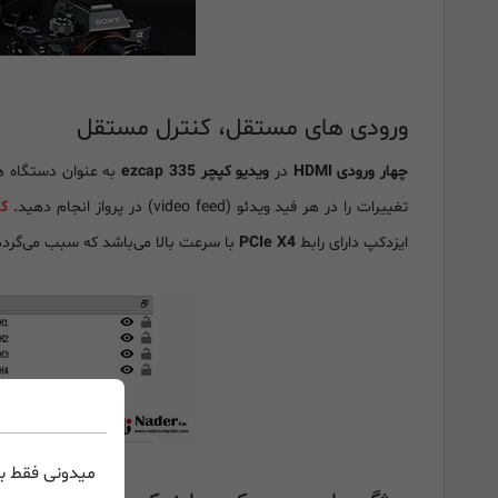
ورودی های مستقل، کنترل مستقل
چهار ورودی HDMI
در
ویدیو کپچر ezcap 335
به عنوان دستگاه ه
تغییرات را در هر فید ویدئو (video feed) در پرواز انجام دهید.
کا
ایزدکپ دارای رابط
PCIe X4
با سرعت بالا می‌باشد که سبب می‌گردد
میدونی فقط با