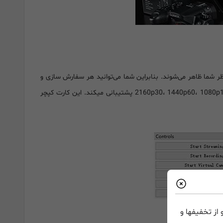
نرم افزار رمزگذاری (encoding) مورد نظر شما ظاهر می‌شوند. بنابراین شما می‌توانید هر سفارش سازی و
از حداکثر رزولوشن‌های 2160p30، 1440p60، 1080p120، 720p120 پشتیبانی میکند. این کارت کپچر
از تخفیفها و