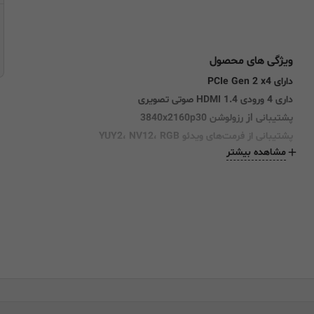
ویژگی های محصول
دارای
PCIe Gen 2 x4
داری 4 ورودی HDMI 1.4 صوتی تصویری
از
پشتیبانی
رزولوشن 3840x2160p30
پشتیبانی از
فرمت‌های ویدئو YUY2، NV12، RGB
مشاهده بیشتر