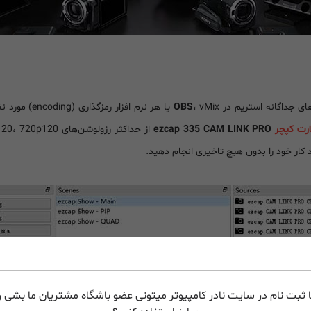
ای جداگانه استریم در
OBS
، vMix یا هر 
رت کپچر
ezcap 335 CAM LINK PRO
 کار خود را بدون هیچ تاخیری انجام دهید.
 ثبت نام در سایت نادر کامپیوتر میتونی عضو باشگاه مشتریان ما بشی و 