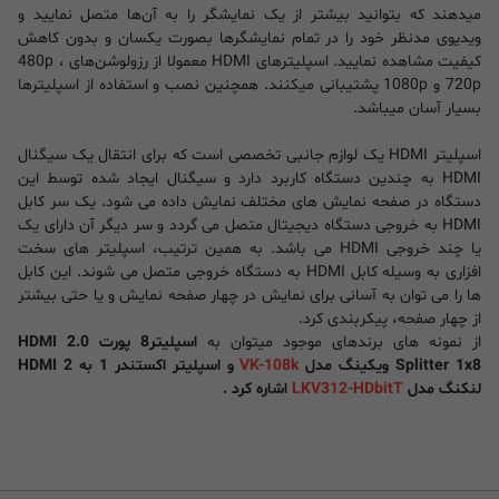
میدهند که بتوانید بیشتر از یک نمایشگر را به آن‌ها متصل نمایید و
ویدیوی مدنظر خود را در تمام نمایشگرها بصورت یکسان و بدون کاهش
کیفیت مشاهده نمایید. اسپلیترهای HDMI معمولا از رزولوشن‌های 480p ،
720p و 1080p پشتیبانی میکنند. همچنین نصب و استفاده از اسپلیترها
بسیار آسان میباشد.
اسپلیتر HDMI یک لوازم جانبی تخصصی است که برای انتقال یک سیگنال
HDMI به چندین دستگاه کاربرد دارد و سیگنال ایجاد شده توسط این
دستگاه در صفحه نمایش های مختلف نمایش داده می شود. یک سر کابل
HDMI به خروجی دستگاه دیجیتال متصل می گردد و سر دیگر آن دارای یک
یا چند خروجی HDMI می باشد. به همین ترتیب، اسپلیتر های سخت
افزاری به وسیله کابل HDMI به دستگاه خروجی متصل می شوند. این کابل
ها را می توان به آسانی برای نمایش در چهار صفحه نمایش و یا حتی بیشتر
از چهار صفحه، پیکربندی کرد.
از نمونه های برندهای موجود میتوان به
اسپلیتر8 پورت HDMI 2.0
Splitter 1x8 ویکینگ مدل
VK-108k
و اسپلیتر اکستندر 1 به 2 HDMI
لنکنگ مدل
LKV312-HDbitT
اشاره کرد .