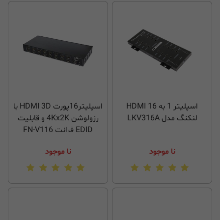
اسپلیتر 1 به 16 HDMI
اسپلیتر16پورت HDMI 3D با
لنکنگ مدل LKV316A
رزولوشن 4Kx2K و قابلیت
EDID فرانت FN-V116
نا موجود
نا موجود