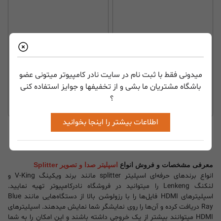
اسپلیتر 1 به 8 پورت HDMI
اسپلیتر اکستندر 1 به 4
3D 4Kx2K + قابلیت EDID
HDMI لنکنگ مدل
فرانت FN-V108
LENKENG LKV724
میدونی فقط با ثبت نام در سایت نادر کامپیوتر میتونی عضو
نا موجود
نا موجود
باشگاه مشتریان ما بشی و از تخفیفها و جوایز استفاده کنی
؟
اطلاعات بیشتر را اینجا بخوانید
« قبلی
بعدی »
معرفی مشخصات و فروش انواع
اسپلیتر صدا و تصویر Splitter
انواع برندهای حرفه‌ای اسپلیتر splitter مانند برند ویکینگ V-King و
لنکنگ Lenkeng را میتوانید در فروشگاه نادرکامپیوتر تهیه نمایید.
اسپلیترهای HDMI فایل‌ها را با رزولوشن بالا از دستگاه‌هایی مانند Blue
Ray دریافت کرده و آن‌ها را روی نمایشگر شما نمایش میدهند. اسپلیترهای
HDMI میتوانند بیشتر از یک خروجی داشته باشند و این امکان را به شما