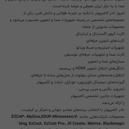
صدا را به بازار ایران معرفی و عرضه کرده است.
امروز نادر کامپیوتر با تکیه بر تجربه طولانی و دانش فنی، یکی از
مجموعه‌های تخصصی در زمینه تجهیزات صدا و تصویر محسوب می‌شود و
محصولات متنوعی از جمله:
کارت کپچر اکسترنال و اینترنال
کارت‌های تدوین حرفه‌ای
تجهیزات استریم و ضبط ویدئو
کارت صدا و تجهیزات حرفه‌ای موسیقی
مبدل‌های صدا و تصویر
دانگل‌های انتقال تصویر HDMI و بی‌سیم
انتقال‌دهنده‌های صدای بلوتوث از مدل‌های ساده تا حرفه‌ای
گیرنده‌های دیجیتال تلویزیون، موبایل، تبلت و کامپیوتر
اندروید باکس و مینی پی‌سی
تجهیزات جانبی تخصصی کامپیوتر
را ارائه می‌دهد.
نادر کامپیوتر با انتخاب برندهای معتبر جهانی و تمرکز بر کیفیت،
محصولات شرکت‌هایی مانند
EZCAP، MyGica,EDUP،Mirascreen,V-
king, EzCast، EzCast Pro، J5 Create، Matrox، Blackmagic