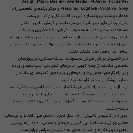
Design، Minix، Beelink، AverMedia، M-Audio، Focusrite،
Presonus، Logitech، Creative، Sony و دیگر برندهای تخصصی
را با
خدمات پشتیبانی و مشاوره فنی در اختیار کاربران قرار می‌دهد.
یکی از ویژگی‌های مهم نادر کامپیوتر، علاوه بر فروش آنلاین، امکان
مشاهده، تست و مقایسه محصولات در فروشگاه حضوری
و دریافت
راهنمایی تخصصی قبل و بعد از خرید است. تجربه چندین ساله در زمینه
تجهیزات صدا و تصویر باعث شده مشتریان بتوانند محصول مناسب را بر
اساس نیاز واقعی خود انتخاب کنند.
نادر کامپیوتر در کنار فروش محصولات، سابقه همکاری در پروژه‌های
تخصصی مختلف از جمله تجهیز سالن‌های کنفرانس، سیستم‌های ویدئو
وال، راهکارهای تصویربرداری حرفه‌ای و پروژه‌های ذخیره‌سازی و انتقال
تصاویر پزشکی را نیز در کارنامه خود دارد.
در سال‌های اخیر با راه‌اندازی فروشگاه اینترنتی نادر کامپیوتر، تلاش شده
است خدمات این مجموعه گسترده‌تر شود و کاربران علاوه بر خرید
محصولات، به اطلاعات تخصصی، آموزش، بررسی فنی و پشتیبانی دسترسی
داشته باشند.
امروز نادر کامپیوتر با بیش از ۳۵ سال تجربه، دانش فنی، ارتباط با برندهای
معتبر جهانی و شناخت نیاز کاربران حرفه‌ای و عمومی، آماده ارائه بهترین
تجهیزات و راهکارهای صدا و تصویر به مشتریان سراسر ایران است.