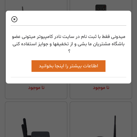
میدونی فقط با ثبت نام در سایت نادر کامپیوتر میتونی عضو
باشگاه مشتریان ما بشی و از تخفیفها و جوایز استفاده کنی
؟
ریموت کنترل مینیکس
اندروید باکس مینیکس
اطلاعات بیشتر را اینجا بخوانید
MiNiX Android TV Box
MINIX NEO M1 Wireless
Neo x6
AirMouse
نا موجود
نا موجود