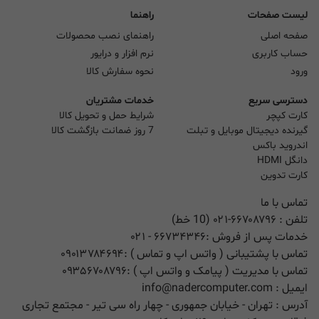
لیست صفحات
راهنما
صفحه اصلی
راهنمای نصب محصولات
حساب کاربری
نرم افزار و درایور
ورود
نحوه سفارش کالا
دسترسی سریع
خدمات مشتریان
کارت کپچر
شرایط حمل و تحویل کالا
گیرنده دیجیتال موبایل و تبلت
7 روز ضمانت بازگشت کالا
اندروید باکس
دانگل HDMI
کارت تدوین
تماس با ما
تلفن :
۰۲۱-۶۶۷۰۸۷۹۶ (10 خط)
خدمات پس از فروش :
۶۶۷۳۴۳۴۶
- ۰۲۱
تماس با پشتیبانی ( واتس اپ و تماس ) :
۰۹۰۱۳۷۸۴۶۹۴
تماس با مدیریت ( پیامک و واتس اپ ) :
۰۹۳۵۶۷۰۸۷۹۶
ایمیل :
info@nadercomputer.com
آدرس : تهران - خیابان جمهوری - چهار راه سی تیر - مجتمع تجاری