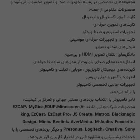
مجموعه‌های تخصصی در زمینه تجهیزات صدا و تصویر محسوب می‌شود و
محصولات متنوعی از جمله:
کارت کپچر اکسترنال و اینترنال
کارت‌های تدوین حرفه‌ای
تجهیزات استریم و ضبط ویدئو
کارت صدا و تجهیزات حرفه‌ای موسیقی
مبدل‌های صدا و تصویر
دانگل‌های انتقال تصویر HDMI و بی‌سیم
انتقال‌دهنده‌های صدای بلوتوث از مدل‌های ساده تا حرفه‌ای
گیرنده‌های دیجیتال تلویزیون، موبایل، تبلت و کامپیوتر
اندروید باکس و مینی پی‌سی
تجهیزات جانبی تخصصی کامپیوتر
را ارائه می‌دهد.
نادر کامپیوتر با انتخاب برندهای معتبر جهانی و تمرکز بر کیفیت،
محصولات شرکت‌هایی مانند
EZCAP، MyGica,EDUP،Mirascreen,V-
king, EzCast، EzCast Pro، J5 Create، Matrox، Blackmagic
Design، Minix، Beelink، AverMedia، M-Audio، Focusrite،
Presonus، Logitech، Creative، Sony و دیگر برندهای تخصصی
را با
خدمات پشتیبانی و مشاوره فنی در اختیار کاربران قرار می‌دهد.