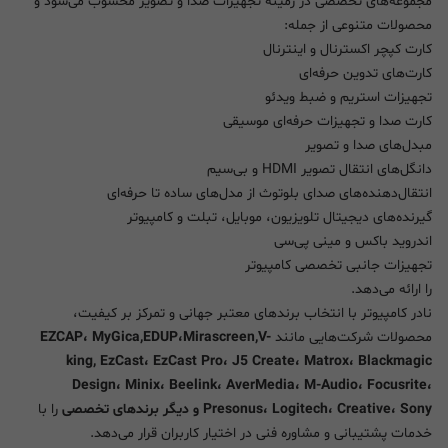
مجموعه‌های تخصصی در زمینه تجهیزات صدا و تصویر محسوب می‌شود و
محصولات متنوعی از جمله:
کارت کپچر اکسترنال و اینترنال
کارت‌های تدوین حرفه‌ای
تجهیزات استریم و ضبط ویدئو
کارت صدا و تجهیزات حرفه‌ای موسیقی
مبدل‌های صدا و تصویر
دانگل‌های انتقال تصویر HDMI و بی‌سیم
انتقال‌دهنده‌های صدای بلوتوث از مدل‌های ساده تا حرفه‌ای
گیرنده‌های دیجیتال تلویزیون، موبایل، تبلت و کامپیوتر
اندروید باکس و مینی پی‌سی
تجهیزات جانبی تخصصی کامپیوتر
را ارائه می‌دهد.
نادر کامپیوتر با انتخاب برندهای معتبر جهانی و تمرکز بر کیفیت،
محصولات شرکت‌هایی مانند
EZCAP، MyGica,EDUP،Mirascreen,V-
king, EzCast، EzCast Pro، J5 Create، Matrox، Blackmagic
Design، Minix، Beelink، AverMedia، M-Audio، Focusrite،
Presonus، Logitech، Creative، Sony و دیگر برندهای تخصصی
را با
خدمات پشتیبانی و مشاوره فنی در اختیار کاربران قرار می‌دهد.