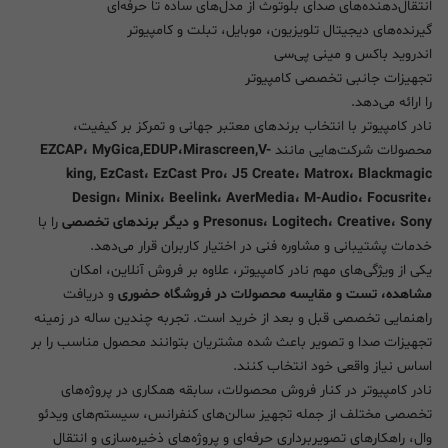
انتقال‌دهنده‌های صدای بلوتوث از مدل‌های ساده تا حرفه‌ای
گیرنده‌های دیجیتال تلویزیون، موبایل، تبلت و کامپیوتر
اندروید باکس و مینی پی‌سی
تجهیزات جانبی تخصصی کامپیوتر
را ارائه می‌دهد.
نادر کامپیوتر با انتخاب برندهای معتبر جهانی و تمرکز بر کیفیت،
محصولات شرکت‌هایی مانند
EZCAP، MyGica,EDUP،Mirascreen,V-
king, EzCast، EzCast Pro، J5 Create، Matrox، Blackmagic
Design، Minix، Beelink، AverMedia، M-Audio، Focusrite،
Presonus، Logitech، Creative، Sony و دیگر برندهای تخصصی
را با
خدمات پشتیبانی و مشاوره فنی در اختیار کاربران قرار می‌دهد.
یکی از ویژگی‌های مهم نادر کامپیوتر، علاوه بر فروش آنلاین، امکان
مشاهده، تست و مقایسه محصولات در فروشگاه حضوری
و دریافت
راهنمایی تخصصی قبل و بعد از خرید است. تجربه چندین ساله در زمینه
تجهیزات صدا و تصویر باعث شده مشتریان بتوانند محصول مناسب را بر
اساس نیاز واقعی خود انتخاب کنند.
نادر کامپیوتر در کنار فروش محصولات، سابقه همکاری در پروژه‌های
تخصصی مختلف از جمله تجهیز سالن‌های کنفرانس، سیستم‌های ویدئو
وال، راهکارهای تصویربرداری حرفه‌ای و پروژه‌های ذخیره‌سازی و انتقال