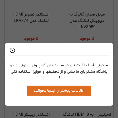
مبدل صدای آنالوگ به
اکستندر تصویر HDMI
دیجیتال لنکنگ مدل
لنکنگ مدل LKV374
LKV3089
نا موجود
نا موجود
میدونی فقط با ثبت نام در سایت نادر کامپیوتر میتونی عضو
باشگاه مشتریان ما بشی و از تخفیفها و جوایز استفاده کنی
؟
اطلاعات بیشتر را اینجا بخوانید
اسپلیتر 1 به 8 HDMI لنکنگ
اکستندر ریپیتر HDMI