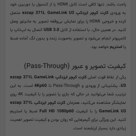
راحت باشد. تنها کافی است کابل HDMI را از کنسول یا دوربین خود
به ورودی
کارت کپچر ایزدکپ ezcap 371L GameLink U3
متصل
کرده و خروجی HDMI را برای نمایش بی‌وقفه تصویر به مانیتور وصل
کنید. در همین حال، با استفاده از کابل
USB 3.0
اتصال به لپ‌تاپ یا
کامپیوتر انجام می‌شود و تصویر به‌صورت زنده و بدون لگ آماده ضبط
یا
استریم
خواهد بود.
کیفیت تصویر و عبور (Pass-Through)
یکی از نقاط قوت اصلی
کارت کپچر ایزدکپ ezcap 371L GameLink
U3
، پشتیبانی از ورودی و Pass-Through تا
4Kp60
است. به این
ترتیب شما می‌توانید در حالی که بازی یا تصویر را با کیفیت 4K روی
نمایشگر مشاهده می‌کنید، همزمان
کارت کپچر ایزدکپ ezcap 371L
GameLink U3
را با کیفیت
Full HD 1080p60
ضبط یا استریم
کنید. این ویژگی برای گیمرهایی که روان بودن و کیفیت تصویر اهمیت
زیادی دارد بسیار ارزشمند است.