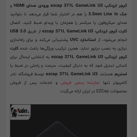
کپچر ایزدکپ ezcap 371L GameLink U3
ورودی صدای HDMI
و
جک 3.5mm Line In
را هم در اختیار شما قرار می‌دهد تا بتوانید
صدای میکروفون یا میکسر را همزمان با ویدئو ضبط کنید. اتصال
کارت کپچر ایزدکپ ezcap 371L GameLink U3
از طریق
USB 3.0
انجام می‌شود، از
استاندارد UVC
پشتیبانی می‌کند و برای راه‌اندازی
نیازی به نصب درایور ندارد. همین ترکیب ویژگی‌ها باعث شده
کارت
کپچر ایزدکپ ezcap 371L GameLink U3
به انتخابی ایده‌آل برای
کسانی تبدیل شود که به دنبال کیفیت، سرعت و راحتی در ضبط یا
استریم
هستند.
ezcap 371L GameLink U3
توسط فروشگاه نادر
کامپیوتر تنها
نماینده رسمی فروش
و خدمات پس از فروش
محصولات EZCap در ایران ارائه می‌گردد.