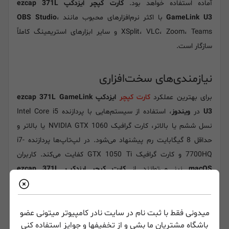
آماده استفاده خواهد بود.
کارت کپچر ایزدکپ ezcap 371L
GameLink U3
با اکثر نرم‌افزارهای محبوب مانند
،
OBS Studio
XSplit، VLC، Zoom، Teams و سایر ابزارهای استریمینگ کاملاً
سازگار است.
نیازمندی‌های سخت‌افزاری
برای بهترین عملکرد
کارت کپچر
ایزدکپ ezcap 371L GameLink
U3
در
ویندوز
، استفاده از سیستم‌هایی با پردازنده Intel Core i5
نسل ششم یا بالاتر، کارت گرافیک NVIDIA GTX 1060 یا بالاتر و
حداقل 8 گیگابایت رم پیشنهاد می‌شود. در لپ‌تاپ‌ها پردازنده i7-
7700HQ و کارت گرافیک GTX 1050 Ti کفایت می‌کند. کاربران
macOS
نیز می‌توانند از
کارت کپچر ایزدکپ ezcap 371L
GameLink U3
روی نسخه‌های 11 و 12 با پردازنده‌های Apple M1 یا
Intel i7 چهار هسته‌ای به همراه 16 گیگابایت رم استفاده کنند.
میدونی فقط با ثبت نام در سایت نادر کامپیوتر میتونی عضو
باشگاه مشتریان ما بشی و از تخفیفها و جوایز استفاده کنی