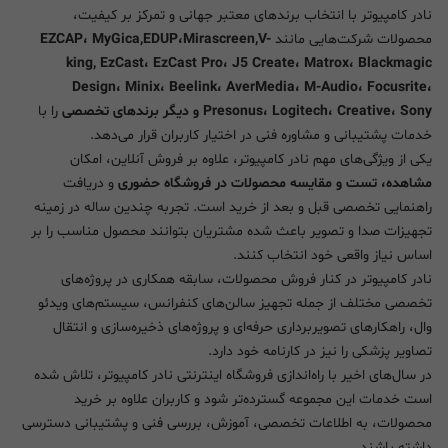
نادر کامپیوتر با انتخاب برندهای معتبر جهانی و تمرکز بر کیفیت،
محصولات شرکت‌هایی مانند
EZCAP، MyGica,EDUP،Mirascreen,V-
king, EzCast، EzCast Pro، J5 Create، Matrox، Blackmagic
Design، Minix، Beelink، AverMedia، M-Audio، Focusrite،
Presonus، Logitech، Creative، Sony و دیگر برندهای تخصصی
را با
خدمات پشتیبانی و مشاوره فنی در اختیار کاربران قرار می‌دهد.
یکی از ویژگی‌های مهم نادر کامپیوتر، علاوه بر فروش آنلاین، امکان
مشاهده، تست و مقایسه محصولات در فروشگاه حضوری
و دریافت
راهنمایی تخصصی قبل و بعد از خرید است. تجربه چندین ساله در زمینه
تجهیزات صدا و تصویر باعث شده مشتریان بتوانند محصول مناسب را بر
اساس نیاز واقعی خود انتخاب کنند.
نادر کامپیوتر در کنار فروش محصولات، سابقه همکاری در پروژه‌های
تخصصی مختلف از جمله تجهیز سالن‌های کنفرانس، سیستم‌های ویدئو
وال، راهکارهای تصویربرداری حرفه‌ای و پروژه‌های ذخیره‌سازی و انتقال
تصاویر پزشکی را نیز در کارنامه خود دارد.
در سال‌های اخیر با راه‌اندازی فروشگاه اینترنتی نادر کامپیوتر، تلاش شده
است خدمات این مجموعه گسترده‌تر شود و کاربران علاوه بر خرید
محصولات، به اطلاعات تخصصی، آموزش، بررسی فنی و پشتیبانی دسترسی
داشته باشند.