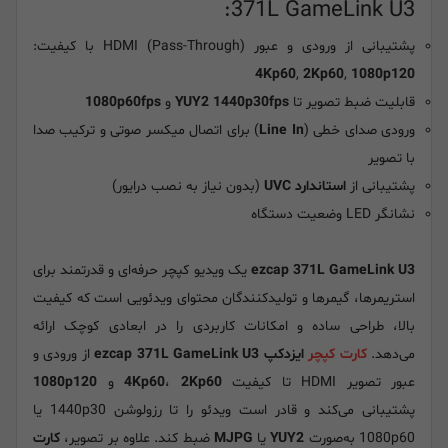
371L GameLink U3:
پشتیبانی از ورودی و عبور (Pass-Through) HDMI با کیفیت:
4Kp60
,
2Kp60
,
1080p120
قابلیت ضبط تصویر تا
YUY2 1440p30fps
و
1080p60fps
ورودی صدای خطی (
Line In
) برای اتصال میکسر صوتی و ترکیب صدا
با تصویر
پشتیبانی از
استاندارد UVC
(بدون نیاز به نصب درایور)
نشانگر LED وضعیت دستگاه
ezcap 371L GameLink U3
یک ویدیو کپچر حرفه‌ای و قدرتمند برای
استریمرها، گیمرها و تولیدکنندگان محتوای ویدئویی است که کیفیت
بالا، طراحی ساده و امکانات کاربردی را در ابعادی کوچک ارائه
می‌دهد.
کارت کپچر
ایزدکپ ezcap 371L GameLink U3
از ورودی و
عبور تصویر HDMI تا کیفیت
2Kp60
،
4Kp60
و
1080p120
پشتیبانی می‌کند و قادر است ویدئو را تا رزولوشن 1440p30 یا
1080p60 به‌صورت
YUY2
یا
MJPG
ضبط کند. علاوه بر تصویر،
کارت