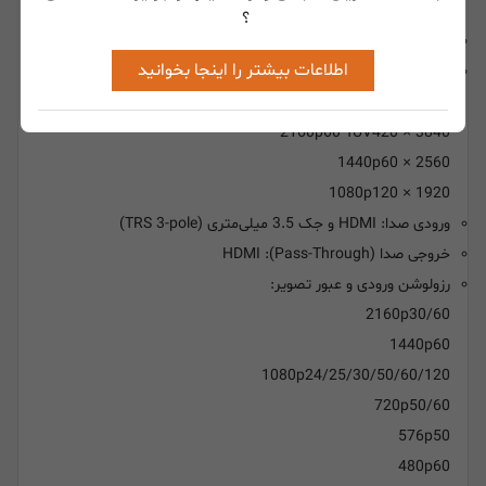
مشخصات فنی (Specifications):
؟
رابط اتصال: USB 3.0 (Type-A)
اطلاعات بیشتر را اینجا بخوانید
حداکثر ورودی و خروجی (Pass-Through):
HDMI 1.4
3840 × 2160p60 YUV420
2560 × 1440p60
1920 × 1080p120
ورودی صدا: HDMI و جک 3.5 میلی‌متری (TRS 3-pole)
خروجی صدا (Pass-Through): HDMI
رزولوشن ورودی و عبور تصویر:
2160p30/60
1440p60
1080p24/25/30/50/60/120
720p50/60
576p50
480p60