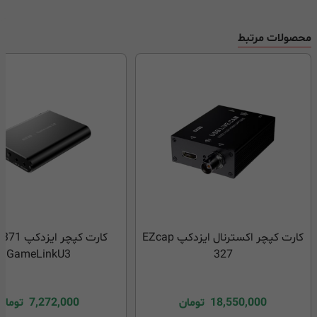
محصولات مرتبط
کارت کپچر اکسترنال ایزدکپ EZcap
کارت کپچر ا
GameLinkU3
327
18,550,000
تومان
7,272,000
تومان