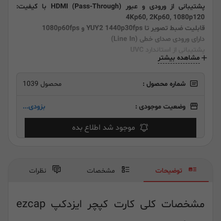
پشتیبانی از ورودی و عبور (Pass-Through) HDMI با کیفیت:
4Kp60, 2Kp60, 1080p120
قابلیت ضبط تصویر تا YUY2 1440p30fps و 1080p60fps
دارای ورودی صدای خطی (Line In)
پشتیبانی از استاندارد UVC
مشاهده بیشتر
شماره محصول :
محصول 1039
وضعیت موجودی :
بزودی...
موجود شد اطلاع بده
توضیحات
مشخصات
نظرات
مشخصات کلی کارت کپچر ایزدکپ ezcap