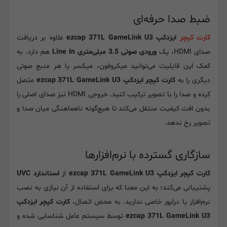
ضبط صدا حرفه‌ای
کارت کپچر
ایزدکپ ezcap 371L GameLink U3
علاوه بر دریافت
صدای HDMI، یک
ورودی صوتی 3.5 میلی‌متری Line In
هم دارد. به
کمک این قابلیت می‌توانید میکروفون، میکسر یا هر منبع صوتی
دیگری را به
کارت کپچر ایزدکپ ezcap 371L GameLink U3
متصل
کرده و صدا را با تصویر ترکیب کنید. خروجی HDMI نیز صدای اصلی را
بدون افت کیفیت منتقل می‌کند تا هیچ‌گونه ناهماهنگی میان صدا و
تصویر رخ ندهد.
سازگاری گسترده با نرم‌افزارها
کارت کپچر ایزدکپ ezcap 371L GameLink U3
از
استاندارد UVC
پشتیبانی می‌کند؛ به این معنا که برای استفاده از آن نیازی به نصب
نرم‌افزار یا درایور خاصی ندارید. به محض اتصال،
کارت کپچر ایزدکپ
ezcap 371L GameLink U3
توسط سیستم عامل شناسایی شده و