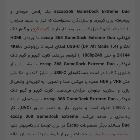
ezcap368 GameDock Extreme Duo
یک راه‌حل حرفه‌ای و
پیشرفته برای گیمرها و سازندگان محتواست که نیاز به ضبط همزمان
با کیفیت بالا و کنترل کامل بر روند کار دارند.
کارت کپچر
و گیم داک
ایزدکپ ezcap 368 GameDock Extreme Duo
با ورودی
HDMI
2.0
و
USB-C (DP Alt Mode 1.4)
امکان ضبط تا رزولوشن
،
4K60
2K144
و حتی
1080p240
را فراهم می‌کند.
کارت کپچر و گیم داک
ایزدکپ ezcap 368 GameDock Extreme Duo
با پشتیبانی از
فناوری PD، قادر است دستگاه‌های
USB-C
را شارژ کند، و امکاناتی
مثل
VRR
و
HDR
همراه با میکس صدا و تصویر، به تجربه‌ای واقعی از
بازی و استریم جلوه‌ای حرفه‌ای می‌دهند.
کارت کپچر و گیم داک
ایزدکپ ezcap 368 GameDock Extreme Duo
با پورت‌های شبکه
و USB-A همراه است و بدون نیاز به نصب درایور (
UVC
)، کار
راه‌اندازی را ساده می‌کند.
ezcap 368 GameDock Extreme
Duo
همانند دیگر محصولات Ezcap در ایران توسط نادرکامپیوتر تنها
نماینده رسمی فروش
و خدمات پس از فروش ایزدکپ به بازار ارائه