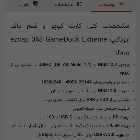
توضیحات
مشخصات
نظرات
مشخصات کلی کارت کپچر و گیم داک
ایزدکپ ezcap 368 GameDock Extreme
Duo:
ورودی
HDMI 2.0
و
USB-C (DP Alt Mode 1.4)
با پشتیبانی از
4K60
ضبط در رزولوشن‌های
2K144
،
4K60
و
1080p240
خروجی
HDMI 2.0
برای انتقال تصویر هم‌زمان
پشتیبانی از
HDR
و
VRR
برای کیفیت بصری برت
قابلیت میکس صدا همراه تصویر
پورت PD
برای شارژ دستگاه‌های
USB-C
تا 100 وات
پورت RJ45
اترنت (۱۰/۱۰۰/۱۰۰۰ مگابیت) برای اتصال پایدار به شبکه
دو
پورت USB-A 3.0
برای انتقال سریع داده (
5Gbps
)