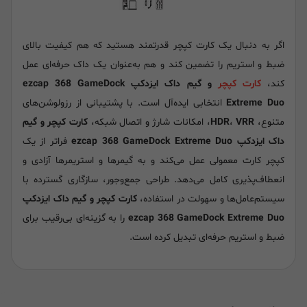
اگر به دنبال یک کارت کپچر قدرتمند هستید که هم کیفیت بالای
ضبط و استریم را تضمین کند و هم به‌عنوان یک داک حرفه‌ای عمل
کند،
کارت کپچر
و گیم داک ایزدکپ ezcap 368 GameDock
Extreme Duo
انتخابی ایده‌آل است. با پشتیبانی از رزولوشن‌های
متنوع،
VRR
،
HDR
، امکانات شارژ و اتصال شبکه،
کارت کپچر و گیم
داک ایزدکپ ezcap 368 GameDock Extreme Duo
فراتر از یک
کپچر کارت معمولی عمل می‌کند و به گیمرها و استریمرها آزادی و
انعطاف‌پذیری کامل می‌دهد. طراحی جمع‌وجور، سازگاری گسترده با
سیستم‌عامل‌ها و سهولت در استفاده،
کارت کپچر و گیم داک ایزدکپ
ezcap 368 GameDock Extreme Duo
را به گزینه‌ای بی‌رقیب برای
ضبط و استریم حرفه‌ای تبدیل کرده است.