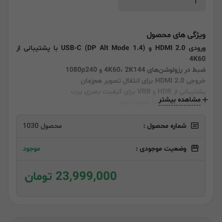
ویژگی های محصول
ورودی HDMI 2.0 و USB-C (DP Alt Mode 1.4) با پشتیبانی از
4K60
ضبط در رزولوشن‌های 4K60، 2K144 و 1080p240
خروجی HDMI 2.0 برای انتقال تصویر هم‌زمان
پشتیبانی از HDR و VRR برای کیفیت بصری برت
مشاهده بیشتر
قابلیت میکس صدا همراه تصویر
شماره محصول :
محصول 1030
وضعیت موجودی :
موجود
23,999,000 تومان