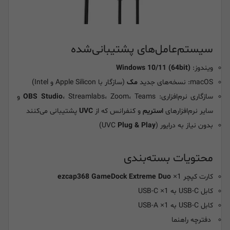
سیستم‌عامل‌های پشتیبانی‌شده
ویندوز:
Windows 10/11 (64bit)
macOS: نسخه‌های جدید
مک
(سازگار با Apple Silicon و Intel)
سازگاری نرم‌افزاری:
OBS Studio
، Streamlabs، Zoom، Teams و
سایر نرم‌افزارهای
استریم
و کنفرانس که از
UVC
پشتیبانی می‌کنند
بدون نیاز به درایور (UVC
Plug & Play
)
محتویات بسته‌بندی
کارت کپچر
×1
ezcap368 GameDock Extreme Duo
کابل USB-C به USB-C ×1
کابل USB-C به USB-A ×1
دفترچه راهنما