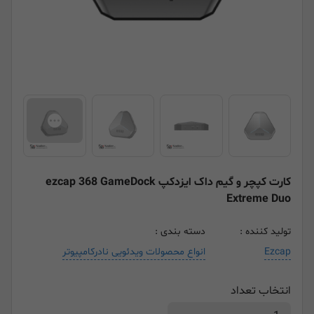
کارت کپچر و گیم داک ایزدکپ ezcap 368 GameDock
Extreme Duo
تولید کننده :
دسته بندی :
Ezcap
انواع محصولات ویدئویی نادرکامپیوتر
انتخاب تعداد