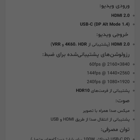
ورودی ویدیو:
HDMI 2.0
USB-C (DP Alt Mode 1.4)
خروجی ویدیو:
HDMI 2.0
(پشتیبانی از
HDR
،
4K60
و
VRR
)
رزولوشن‌های پشتیبانی‌شده برای ضبط:
3840×2160 @ 60fps
2560×1440 @ 144fps
1920×1080 @ 240fps
پشتیبانی از فرمت‌های
HDR10
صوت:
میکس صدا همراه با تصویر
پشتیبانی از انتقال صدا از طریق HDMI و USB
توان مصرفی:
USB-C PD (حداکثر 100W برای شارژ دستگاه‌های متصل)