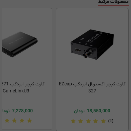
محصولات مرتبط
کارت کپچر اکسترنال ایزدکپ EZcap
کارت کپچر ا
GameLinkU3
327
18,550,000
تومان
7,278,000
تومان
(1)