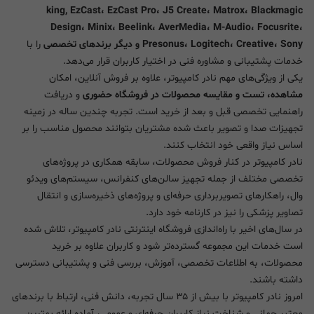
king, EzCast، EzCast Pro، J5 Create، Matrox، Blackmagic
Design، Minix، Beelink، AverMedia، M-Audio، Focusrite،
Presonus، Logitech، Creative، Sony و دیگر برندهای تخصصی
را با
خدمات پشتیبانی و مشاوره فنی در اختیار کاربران قرار می‌دهد.
یکی از ویژگی‌های مهم نادر کامپیوتر، علاوه بر فروش آنلاین، امکان
مشاهده، تست و مقایسه محصولات در فروشگاه حضوری
و دریافت
راهنمایی تخصصی قبل و بعد از خرید است. تجربه چندین ساله در زمینه
تجهیزات صدا و تصویر باعث شده مشتریان بتوانند محصول مناسب را بر
اساس نیاز واقعی خود انتخاب کنند.
نادر کامپیوتر در کنار فروش محصولات، سابقه همکاری در پروژه‌های
تخصصی مختلف از جمله تجهیز سالن‌های کنفرانس، سیستم‌های ویدئو
وال، راهکارهای تصویربرداری حرفه‌ای و پروژه‌های ذخیره‌سازی و انتقال
تصاویر پزشکی را نیز در کارنامه خود دارد.
در سال‌های اخیر با راه‌اندازی فروشگاه اینترنتی نادر کامپیوتر، تلاش شده
است خدمات این مجموعه گسترده‌تر شود و کاربران علاوه بر خرید
محصولات، به اطلاعات تخصصی، آموزش، بررسی فنی و پشتیبانی دسترسی
داشته باشند.
امروز نادر کامپیوتر با بیش از ۳۵ سال تجربه، دانش فنی، ارتباط با برندهای
معتبر جهانی و شناخت نیاز کاربران حرفه‌ای و عمومی، آماده ارائه بهترین