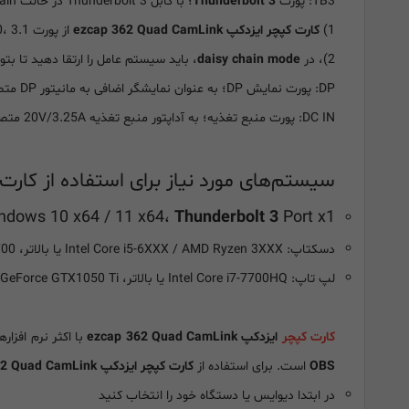
TB3: پورت
Thunderbolt 3
؛ با کابل Thunderbolt 3 در حالت daisy chain به
1)
کارت کپچر ایزدکپ ezcap 362 Quad CamLink
از پورت USB 2.0، 3.0، 3.1 یا 3.2 پشتیبانی نمی کند، فقط پورت Thunderbolt 3 را پشتیبانی می‌کند.
2)، در
daisy chain mode
، باید سیستم عامل را ارتقا دهید تا بتو
DP: پورت نمایش DP؛ به عنوان نمایشگر اضافی به مانیتور DP متصل شوید.
DC IN: پورت منبع تغذیه؛ به آداپتور منبع تغذیه 20V/3.25A متصل شوید. با اتصال پورت Thunderbolt 3 چپ به کامپیوتر، می تواند لپ تاپ را تغذیه کند.
سیستم‌های مورد نیاز برای استفاده از کارت کپچر ایزدکپ Link
ndows 10 x64 / 11 x64،
Thunderbolt 3
Port x1
دسکتاپ: Intel Core i5-6XXX / AMD Ryzen 3XXX یا بالاتر، NVIDIA GeForce GTX 1060 / AMD RX 5700 یا بالاتر، 8 گیگابایت رم توصیه می‌شود.
لپ تاپ: Intel Core i7-7700HQ یا بالاتر، NVIDIA GeForce GTX1050 Ti یا بالاتر، 8 گیگابایت رم توصیه می‌شود.
کارت کپچر
ایزدکپ ezcap 362 Quad CamLink
با اکثر نرم افزار
OBS
است. برای استفاده از
کارت کپچر ایزدکپ ezcap 362 Quad CamLink
در ابتدا دیوایس یا دستگاه خود را انتخاب کنید