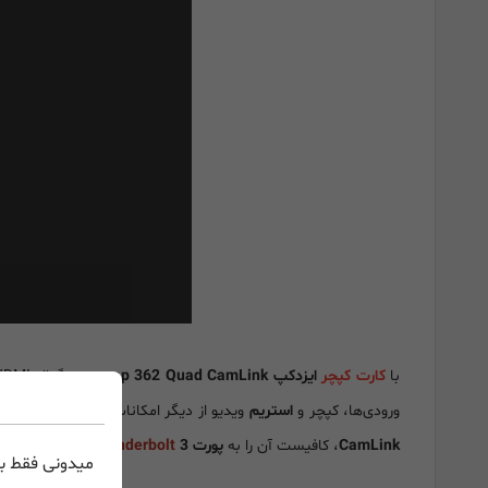
با
کارت کپچر
ایزدکپ ezcap 362 Quad CamLink
سیگنال HDMI چهار کاناله تا
ورودی‌ها، کپچر و
استریم
ویدیو از دیگر امکانات
کارت کپچر ایزدکپ ap 362 Quad CamLink
CamLink
، کافیست آن را به
پورت
3
Thunderbolt
کامپیوتر وصل 
میدونی فقط با