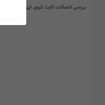
بررسی اتصالات کارت کپچر ایزدکپ ezcap 362 Quad CamLink: