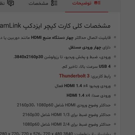
توضیحات
مشخصات
نظ
مشخصات کلی کارت کپچر ایزدکپ ezcap 362 Quad CamLink:
قابلیت اتصال حداکثر
چهار دستگاه منبع HDMI
مانند دوربین یا دو
دارای
چهار ورودی مستقل
ورودی، ضبط و پخش ویدیو، تا رزولوشن
3840x2160p30
.
USB 4
سرعت بالا، تاخیر کم.
Thunderbolt 3
رابط کاربری:
ورودی ویدیو:
x4 فعال
HDMI 1.4
ورودی صدا:
x4
HDMI 1.4
حداکثر وضوح ورودی HDMI شامل 2160p30، 1080p60
حداکثر وضوح ضبط برای HDMI 1/3 شامل 2160p30
حداکثر وضوح ضبط برای HDMI 2/4 شامل 1080p60
پشتیبانی از رزولوشن: 3840 x 2160، 2560 x 1440، 2560 x 1080، 1920 x 1080، 1280 x 720، 720 x 576، 720 x 480