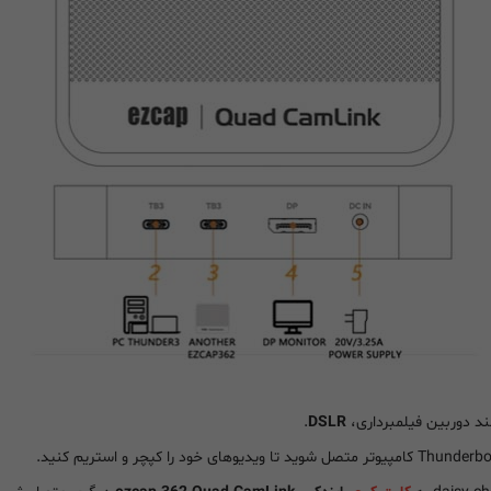
.
DSLR