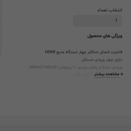
انتخاب تعداد
ویژگی های محصول
قابلیت اتصال حداکثر چهار دستگاه منبع HDMI
دارای چهار ورودی مستقل
ورودی، ضبط و پخش ویدیو، تا رزولوشن 3840x2160p30.
مشاهده بیشتر
USB 4 سرعت بالا، تاخیر کم.
رابط کاربری: Thunderbolt 3
ورودی ویدیو: HDMI ® 1.4 x4 فعال
ورودی صدا: HDMI 1.4 x4