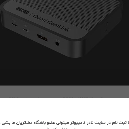
4K
یا
RGB24 1080P60
مانند دوربین فیلمبرداری،
DSLR
، دورب
ezc
بوده که تا رزولوشن
3840x2160p30
پشتیبانی خ
کنید، یک لحظه صبر کنید، سیستم به طور خودکار دستگاه
362 Quad CamLink
 ثبت نام در سایت نادر کامپیوتر میتونی عضو باشگاه مشتریان ما بشی و 