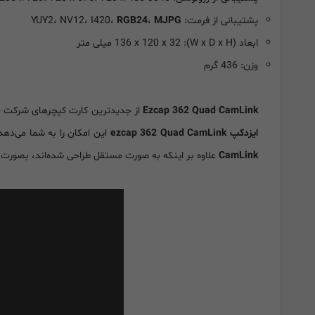
پشتیبانی از فرمت: YUY2، NV12، I420،
MJPG
،
RGB24
ابعاد (W x D x H): 136 x 120 x 32 میلی متر
وزن: 436 گرم
Ezcap 362 Quad CamLink
از جدیدترین کارت کپچرهای شرکت Ezcap است که توسط فروشگاه نادر کامپیوتر تنها
ایزدکپ ezcap 362 Quad CamLink
این امکان را به شما می‌دهد
CamLink
علاوه بر اینکه به صورت مستقل طراحی شده‌اند، بصورت 