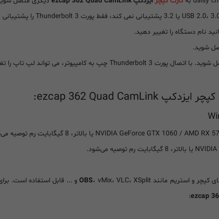
کارت کپچر
ایزدکپ ezcap 362 Quad CamLink
دیگری متصل شوید
انید نام دستگاه را تغییر دهید.
ezcap 362 Quad Cam:
Wi
های کپچر و استریم مانند
، vMix، VLC، XSplit و ... قابل استفاده است. برای پخش
OBS
: