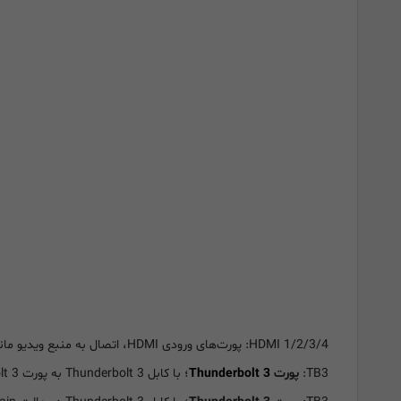
HDMI 1/2/3/4: پورت‌های ورودی HDMI، اتصال به منبع ویدیو مانند دوربین فیلمبرداری،
TB3:
پورت
Thunderbolt 3
؛ با کابل Thunderbolt 3 به پورت Thunderbolt 3 کامپیوتر متصل شوید تا ویدیوهای خود را کپچر و استریم کنید.