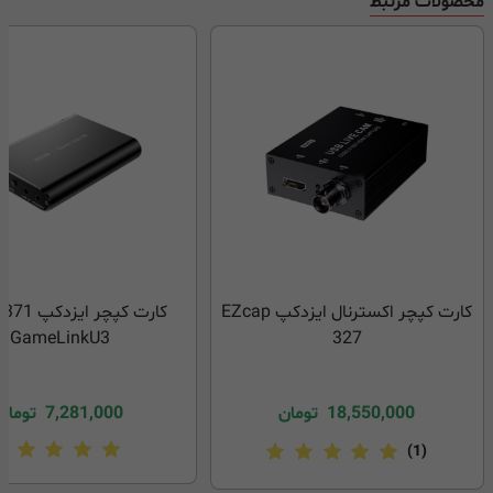
محصولات مرتبط
کارت کپچر اکسترنال ایزدکپ EZcap
کارت کپچر ا
GameLinkU3
327
18,550,000
تومان
7,281,000
تومان
(1)