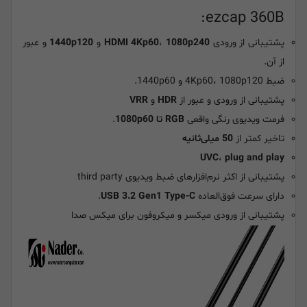
ezcap 360B:
پشتیبانی از ورودی
1080p240
،
HDMI 4Kp60
و
1440p120
و عبور
از آن.
ضبط 4Kp60، 1080p120 و 1440p60.
پشتیبانی از ورودی و عبور از
HDR
و
VRR
فرمت ویدیوی رنگی واقعی
RGB تا 1080p60
.
تاخیر کمتر از
50 میلی‌ثانیه
UVC
،
plug and play
پشتیبانی از اکثر نرم‌افزارهای ضبط ویدیوی third party
دارای سرعت فوق‌العاده
USB 3.2 Gen1 Type-C
.
پشتیبانی از ورودی میکسر و میکروفون برای میکس صدا