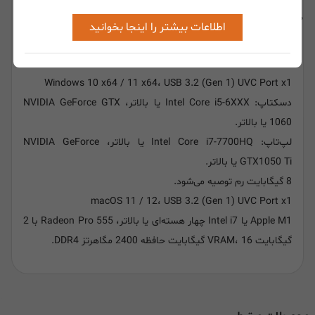
نشانگر وضوح LED: روشن بودن قرمز، ورودی HDMI آبی، چمک زن
اطلاعات بیشتر را اینجا بخوانید
آهسته رنگی: درست در حال اجرا است.
سیستم عامل‌های مورد نیاز:
Windows 10 x64 / 11 x64، USB 3.2 (Gen 1) UVC Port x1
دسکتاپ: Intel Core i5-6XXX یا بالاتر، NVIDIA GeForce GTX
1060 یا بالاتر.
لپ‌تاپ: Intel Core i7-7700HQ یا بالاتر، NVIDIA GeForce
GTX1050 Ti یا بالاتر.
8 گیگابایت رم توصیه می‌شود.
macOS 11 / 12، USB 3.2 (Gen 1) UVC Port x1
Apple M1 یا Intel i7 چهار هسته‌ای یا بالاتر، Radeon Pro 555 با 2
گیگابایت VRAM، 16 گیگابایت حافظه 2400 مگاهرتز DDR4.