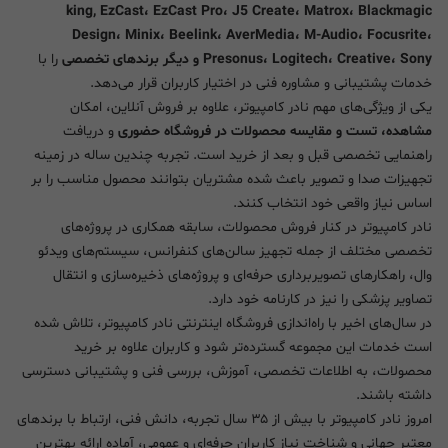
king, EzCast، EzCast Pro، J5 Create، Matrox، Blackmagic
Design، Minix، Beelink، AverMedia، M-Audio، Focusrite،
Presonus، Logitech، Creative، Sony و دیگر برندهای تخصصی
را با
خدمات پشتیبانی و مشاوره فنی در اختیار کاربران قرار می‌دهد.
یکی از ویژگی‌های مهم نادر کامپیوتر، علاوه بر فروش آنلاین، امکان
مشاهده، تست و مقایسه محصولات در فروشگاه حضوری
و دریافت
راهنمایی تخصصی قبل و بعد از خرید است. تجربه چندین ساله در زمینه
تجهیزات صدا و تصویر باعث شده مشتریان بتوانند محصول مناسب را بر
اساس نیاز واقعی خود انتخاب کنند.
نادر کامپیوتر در کنار فروش محصولات، سابقه همکاری در پروژه‌های
تخصصی مختلف از جمله تجهیز سالن‌های کنفرانس، سیستم‌های ویدئو
وال، راهکارهای تصویربرداری حرفه‌ای و پروژه‌های ذخیره‌سازی و انتقال
تصاویر پزشکی را نیز در کارنامه خود دارد.
در سال‌های اخیر با راه‌اندازی فروشگاه اینترنتی نادر کامپیوتر، تلاش شده
است خدمات این مجموعه گسترده‌تر شود و کاربران علاوه بر خرید
محصولات، به اطلاعات تخصصی، آموزش، بررسی فنی و پشتیبانی دسترسی
داشته باشند.
امروز نادر کامپیوتر با بیش از ۳۵ سال تجربه، دانش فنی، ارتباط با برندهای
معتبر جهانی و شناخت نیاز کاربران حرفه‌ای و عمومی، آماده ارائه بهترین