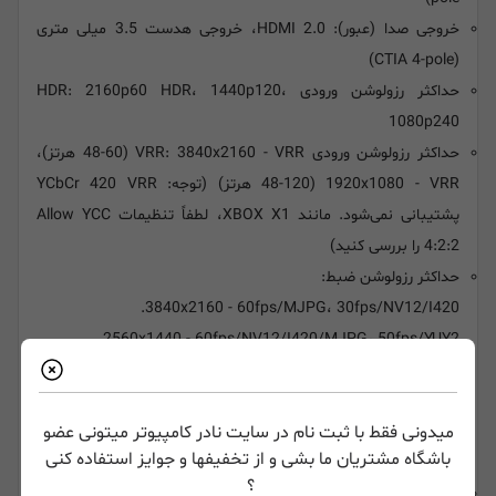
خروجی صدا (عبور): HDMI 2.0، خروجی هدست 3.5 میلی متری
(CTIA 4-pole)
حداکثر رزولوشن ورودی HDR: 2160p60 HDR، 1440p120،
1080p240
حداکثر رزولوشن ورودی VRR: 3840x2160 - VRR (48-60 هرتز)،
1920x1080 - VRR (48-120 هرتز) (توجه: YCbCr 420 VRR
پشتیبانی نمی‌شود. مانند XBOX X1، لطفاً تنظیمات Allow YCC
4:2:2 را بررسی کنید)
حداکثر رزولوشن ضبط:
3840x2160 - 60fps/MJPG، 30fps/NV12/I420.
2560x1440 - 60fps/NV12/I420/MJPG، 50fps/YUY2.
2560x1080 - 60fps/NV12/I420/YUY2/MJPG.
1920x1080 - 120fps/NV12،
میدونی فقط با ثبت نام در سایت نادر کامپیوتر میتونی عضو
60fps/I420/YUY2/RGB24/MJPG.
باشگاه مشتریان ما بشی و از تخفیفها و جوایز استفاده کنی
1280x720 - 60fps/NV12/I420/YUY2/RGB24/MJPG.
؟
ابعاد (W x D x H): 151 x 121 x 22 mm