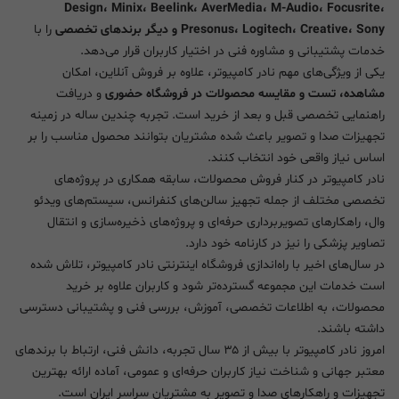
Design، Minix، Beelink، AverMedia، M-Audio، Focusrite،
Presonus، Logitech، Creative، Sony و دیگر برندهای تخصصی
را با
خدمات پشتیبانی و مشاوره فنی در اختیار کاربران قرار می‌دهد.
یکی از ویژگی‌های مهم نادر کامپیوتر، علاوه بر فروش آنلاین، امکان
مشاهده، تست و مقایسه محصولات در فروشگاه حضوری
و دریافت
راهنمایی تخصصی قبل و بعد از خرید است. تجربه چندین ساله در زمینه
تجهیزات صدا و تصویر باعث شده مشتریان بتوانند محصول مناسب را بر
اساس نیاز واقعی خود انتخاب کنند.
نادر کامپیوتر در کنار فروش محصولات، سابقه همکاری در پروژه‌های
تخصصی مختلف از جمله تجهیز سالن‌های کنفرانس، سیستم‌های ویدئو
وال، راهکارهای تصویربرداری حرفه‌ای و پروژه‌های ذخیره‌سازی و انتقال
تصاویر پزشکی را نیز در کارنامه خود دارد.
در سال‌های اخیر با راه‌اندازی فروشگاه اینترنتی نادر کامپیوتر، تلاش شده
است خدمات این مجموعه گسترده‌تر شود و کاربران علاوه بر خرید
محصولات، به اطلاعات تخصصی، آموزش، بررسی فنی و پشتیبانی دسترسی
داشته باشند.
امروز نادر کامپیوتر با بیش از ۳۵ سال تجربه، دانش فنی، ارتباط با برندهای
معتبر جهانی و شناخت نیاز کاربران حرفه‌ای و عمومی، آماده ارائه بهترین
تجهیزات و راهکارهای صدا و تصویر به مشتریان سراسر ایران است.