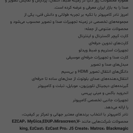
همواره محصولات روز دنیا در زمینه ضبط، انتقال، پردازش و نمایش تصویر و
صدا را به بازار ایران معرفی و عرضه کرده است.
امروز نادر کامپیوتر با تکیه بر تجربه طولانی و دانش فنی، یکی از
مجموعه‌های تخصصی در زمینه تجهیزات صدا و تصویر محسوب می‌شود و
محصولات متنوعی از جمله:
کارت کپچر اکسترنال و اینترنال
کارت‌های تدوین حرفه‌ای
تجهیزات استریم و ضبط ویدئو
کارت صدا و تجهیزات حرفه‌ای موسیقی
مبدل‌های صدا و تصویر
دانگل‌های انتقال تصویر HDMI و بی‌سیم
انتقال‌دهنده‌های صدای بلوتوث از مدل‌های ساده تا حرفه‌ای
گیرنده‌های دیجیتال تلویزیون، موبایل، تبلت و کامپیوتر
اندروید باکس و مینی پی‌سی
تجهیزات جانبی تخصصی کامپیوتر
را ارائه می‌دهد.
نادر کامپیوتر با انتخاب برندهای معتبر جهانی و تمرکز بر کیفیت،
محصولات شرکت‌هایی مانند
EZCAP، MyGica,EDUP،Mirascreen,V-
king, EzCast، EzCast Pro، J5 Create، Matrox، Blackmagic