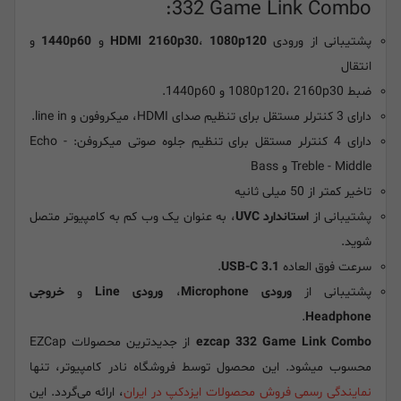
332 Game Link Combo:
پشتیبانی از ورودی
1080p120
،
HDMI 2160p30
و
1440p60
و
انتقال
ضبط 1080p120، 2160p30 و 1440p60.
دارای 3 کنترلر مستقل برای تنظیم صدای HDMI، میکروفون و line in.
دارای 4 کنترلر مستقل برای تنظیم جلوه صوتی میکروفن: Echo -
Treble - Middle و Bass
تاخیر کمتر از 50 میلی ثانیه
پشتیبانی از
استاندارد UVC
، به عنوان یک وب کم به کامپیوتر متصل
شوید.
سرعت فوق العاده
USB-C 3.1
.
پشتیبانی از
ورودی Microphone
،
ورودی Line
و
خروجی
.
Headphone
ezcap 332 Game Link Combo
از جدیدترین محصولات EZCap
محسوب میشود. این محصول توسط فروشگاه نادر کامپیوتر، تنها
نمایندگی رسمی فروش محصولات ایزدکپ در ایران
، ارائه می‌گردد. این