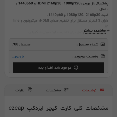
پشتیبانی از ورودی HDMI 2160p30، 1080p120 و 1440p60 و
انتقال
ضبط 1080p120، 2160p30 و 1440p60.
دارای 3 کنترلر مستقل برای تنظیم صدای HDMI، میکروفون و line
in.
مشاهده بیشتر
دارای 4 کنترلر مستقل برای تنظیم جلوه صوتی میکروفن
پشتیبانی از استاندارد UVC
سرعت فوق العاده USB-C 3.1
شماره محصول :
محصول 788
وضعیت موجودی :
بزودی...
موجود شد اطلاع بده
توضیحات
مشخصات
نظرات
مشخصات کلی کارت کپچر ایزدکپ ezcap