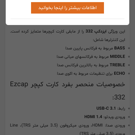
اطلاعات بیشتر را اینجا بخوانید
از دیگر ویژگی های جذاب
ezcap 332
داشتن 4 کنترلر است که برای
افکت گذاری و تنظیمات مربوط به حالت صدای میکروفون کاربرد دارد؛
این ویژگی
ایزدکپ 332
را از مابقی کارت کپچرها متمایز کرده است.
این کنترلرها شامل:
BASS
مربوط به فرکانس پایین صدا
MIDDLE
مربوط به فرکانسهای میانی صدا
TREBLE
مربوط به بالاترین فرکانس صدا
ECHO
برای تنظیمات مربوط به اکوی صدا
خصوصیات منحصر بفرد کارت کپچر Ezcap
332:
رابط:
USB-C 3.1
ورودی ویدئو:
HDMI 1.4
ورودی صدا: HDMI، ورودی میکروفون (3.5 میلی متر TRS)، Line
ورودی (3.5 میلی متر TRS)