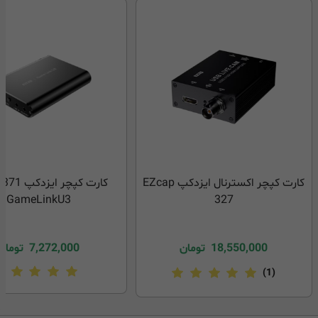
کارت کپچر اکسترنال ایزدکپ EZcap
کارت کپچر ا
GameLinkU3
327
18,550,000
تومان
7,272,000
تومان
(1)