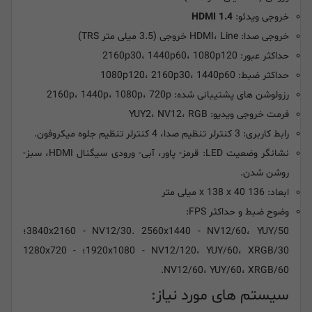
خروجی ویدئو:
HDMI 1.4
خروجی صدا: HDMI، Line خروجی (3.5 میلی متر TRS)
حداکثر عبور: 2160p30، 1440p60، 1080p120
حداکثر ضبط: 1080p120، 2160p30، 1440p60
رزولوشن های پشتیبانی شده: 2160p، 1440p، 1080p، 720p
فرمت خروجی ویدیو: YUY2، NV12، RGB
رابط کاربری: 3 کنترلر تنظیم صدا، 4 کنترلر تنظیم جلوه میکروفون.
نشانگر وضعیت LED: قرمز- پاور، آبی- ورودی سیگنال HDMI، سبز-
روشن شدن.
ابعاد: 136 x 138 x 40 میلی متر
وضوح ضبط و حداکثر FPS:
3840x2160 - NV12/30. 2560x1440 - NV12/60، YUY/50؛
1920x1080 - NV12/120، YUY/60، XRGB/30؛ 1280x720 -
NV12/60، YUY/60، XRGB/60.
سیستم های مورد نیاز: