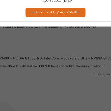
جوایز استفاده کنی ؟
اطلاعات بیشتر را اینجا بخوانید
ows); Adobe Flash Media Live -Encoder (Windows, OS X); Real Produce
Wirecast (Windows,OS X); vMix(Windows); Potplayer(Windows)
e i5-3400 + NVIDIA GT630, NB: Intel Core i7-3537U 2.0 GHz + NVIDIA GT7
tel chipset with native USB 3.0 host controller (Renesas, Fresco …)