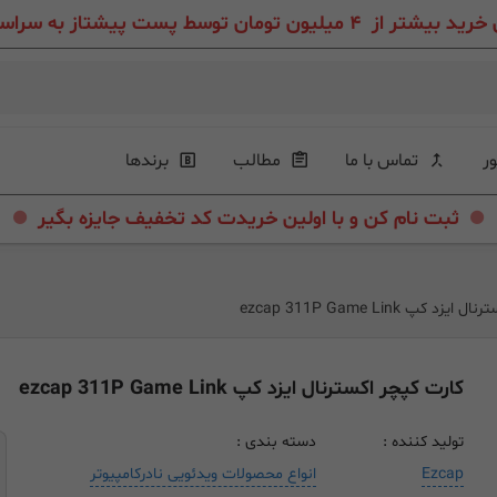
ون تومان توسط پست پیشتاز به سراسر ایران عزیز
ور
تماس با ما
مطالب
برندها
.
.
ثبت نام کن و با اولین خریدت کد تخفیف جایزه بگیر
 کپ ezcap 311P Game Link
کارت کپچر اکسترنال ایزد کپ ezcap 311P Game Link
تولید کننده :
دسته بندی :
Ezcap
انواع محصولات ویدئویی نادرکامپیوتر