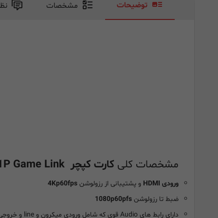
توضیحات
مشخصات
نظ
مشخصات کلی
کارت کپچر ezcap 311P Game Link
ورودی HDMI
و پشتیبانی از رزولوشن
4Kp60fps
ضبط تا رزولوشن
1080p60pfs
دارای رابط های Audio قوی که شامل ورودی میکرون و line و خروجی earphone است.