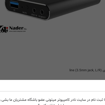
 ثبت نام در سایت نادر کامپیوتر میتونی عضو باشگاه مشتریان ما بشی و 
0 x 720p(60p), 1920 x 1080 (24p), 1920 x 1080 (25p), 1920 x 1080 (30