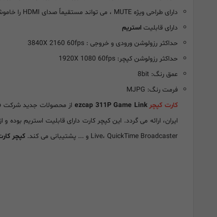
دارای طراحی ویژه MUTE ، می تواند مستقیماً صدای HDMI را خاموش کند تا صدای خط خارجی یا میکروفون در بازی برجسته شود.
دارای قابلیت
استریم
حداکثر رزولوشن ورودی و خروجی : 3840X 2160 60fps
حداکثر رزولوشن کپچر: 1920X 1080 60fps
عمق رنگ: 8bit
فرمت رنگ: MJPG
کارت کپچر
ezcap 311P Game Link
از محصولات جدید شرکت
p
ایران
،
ارائه می گردد. این کپچر کارت دارای قابلیت استریم بوده و ا
Live، QuickTime Broadcaster و ... پشتیبانی می کند.
کپچر کارت ap 311P