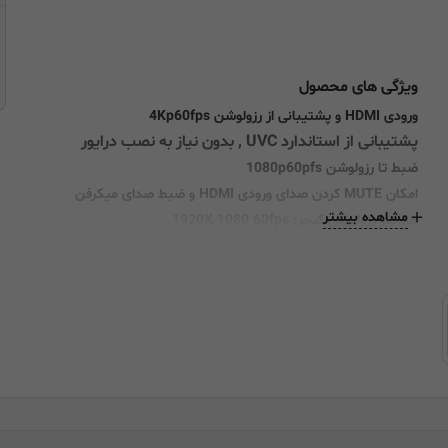
ویژگی های محصول
ورودی HDMI و پشتیبانی از رزولوشن 4Kp60fps
پشتیبانی از استاندارد UVC , بدون نیاز به نصب درایور
ضبط تا رزولوشن 1080p60pfs
امکان MUTE کردن صدای ورودی HDMI و ضبط صدای میکرفن
مشاهده بیشتر
حداکثر رزولوشن کپچر: 1920X 1080 60fps
دارای قابلیت استریم و پشتیبانی از اکثر نرم افزارهای مربوطه
دارای جک هدفن جهت شنیدن صدای بازی بصورت همزمان
اتصال از طریق درگاه پر سرعت USB 3.0