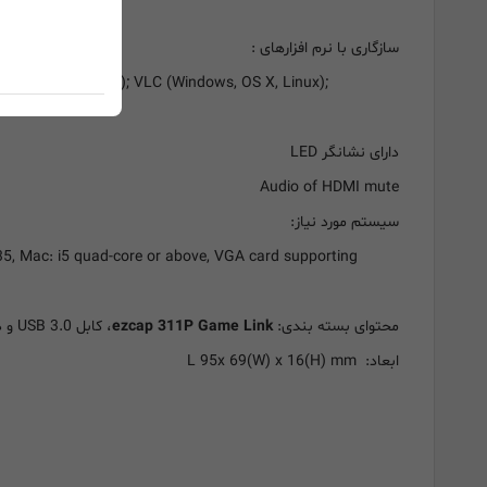
سازگاری با نرم افزارهای :
r Plus (Windows); VLC (Windows, OS X, Linux);
دارای نشانگر LED
Audio of HDMI mute
سیستم مورد نیاز:
35, Mac: i5 quad-core or above, VGA card supporting
محتوای بسته بندی:
ezcap 311P Game Link
، کابل USB 3.0 و دفترچه راهنما
ابعاد: L 95x 69(W) x 16(H) mm