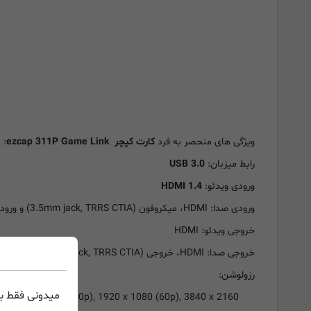
ویژگی های منحصر به فرد
کارت کپچر ezcap 311P Game Link
:
رابط میزبان:
USB 3.0
ورودی ویدئو:
HDMI 1.4
ورودی صدا: HDMI، میکروفون (3.5mm jack, TRRS CTIA) و ورودی line (3.5mm jack, L/R)
خروجی ویدئو: HDMI
خروجی صدا: HDMI، خروجی Earphone (3.5mm jack, TRRS CTIA)
رزولوشن:
میدونی فقط با
p), 1920 x 1080 (50p), 1920 x 1080 (60p), 3840 x 2160