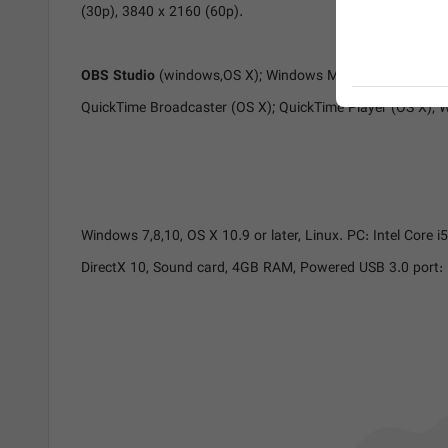
(30p), 3840 x 2160 (60p).
OBS Studio
(windows,OS X); Windows Media Encoder (Wind
QuickTime Broadcaster (OS X); QuickTime Player (OS X); 
Windows 7,8,10, OS X 10.9 or later, Linux. PC: Intel Cor
DirectX 10, Sound card, 4GB RAM, Powered USB 3.0 port: In