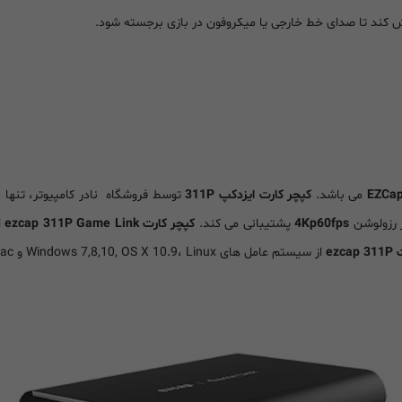
EZCa
می باشد.
کپچر کارت ایزدکپ 311P
توسط فروشگاه نادر کامپیوتر
، تنها
ن
ز رزولوشن
4Kp60fps
پشتیبانی می کند.
کپچر کارت ezcap 311P Game Link
ا
ezc
از سیستم عامل های Windows 7,8,10, OS X 10.9، Linux و Mac پشتیبانی می کند.