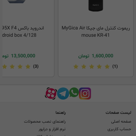
ریموت کنترل مای جیکا MyGica Air
ndroid box 4/128
mouse KR-41
1,600,000
تومان
13,500,000
توما
(3)
(1)
لیست صفحات
راهنما
صفحه اصلی
راهنمای نصب محصولات
حساب کاربری
نرم افزار و درایور