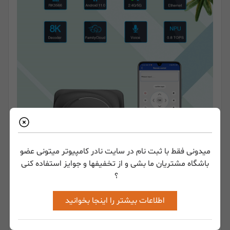
میدونی فقط با ثبت نام در سایت نادر کامپیوتر میتونی عضو
باشگاه مشتریان ما بشی و از تخفیفها و جوایز استفاده کنی
؟
شبکه، ذخیره سازی، رم و پورت‌ها در اندروید
اطلاعات بیشتر را اینجا بخوانید
باکس X88 pro 20 مدل Android box 8/64