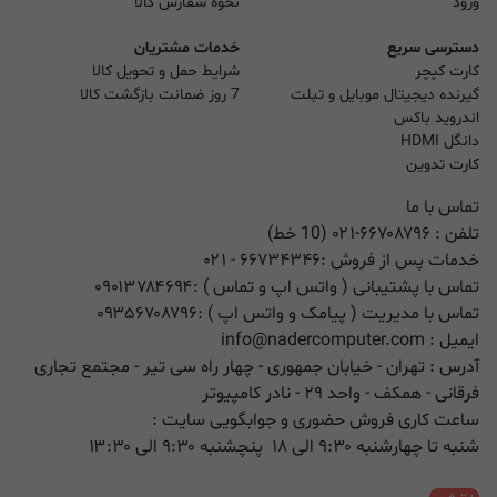
ورود
نحوه سفارش کالا
دسترسی سریع
خدمات مشتریان
کارت کپچر
شرایط حمل و تحویل کالا
گیرنده دیجیتال موبایل و تبلت
7 روز ضمانت بازگشت کالا
اندروید باکس
دانگل HDMI
کارت تدوین
تماس با ما
تلفن :
۰۲۱-۶۶۷۰۸۷۹۶ (10 خط)
خدمات پس از فروش :
۶۶۷۳۴۳۴۶
- ۰۲۱
تماس با پشتیبانی ( واتس اپ و تماس ) :
۰۹۰۱۳۷۸۴۶۹۴
تماس با مدیریت ( پیامک و واتس اپ ) :
۰۹۳۵۶۷۰۸۷۹۶
ایمیل :
info@nadercomputer.com
آدرس : تهران - خیابان جمهوری - چهار راه سی تیر - مجتمع تجاری
فرقانی - همکف - واحد ۲۹ - نادر کامپیوتر
ساعت کاری فروش حضوری و جوابگویی سایت :
شنبه تا چهارشنبه ۹:۳۰ الی ۱۸ پنچشنبه ۹:۳۰ الی ۱۳:۳۰