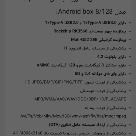
مدل Android box 8/128:
دارای
1xType-A USB3.0
و
1xType-A USB2.0
پردازنده چهار هسته‌ای Rockchip RK3566
پردازنده گرافیکی Mali-G52 2EE
پشتیبانی از سیستم عامل
اندروید 11
دارای
بلوتوث 4.2
دارای
حداکثر 8 گیگابایت رم
و
128 گیگابایت eMMC
دارای
وای فای دوگانه 2.4 و 5G
پشتیبانی از فرمت تصویر HD JPEG/BMP/GIF/PNG/TIFF
پشتیبانی از فرمت موسیقی
MP3/WMA/AAC/WAV/OGG/DDP/HD/FLAC/APE
پشتیبانی از فرمت رسانه
Avi/Ts/Vob/Mkv/Mov/ISO/wmv/asf/flv/dat/mpg/mpeg
پشتیبانی از ارتقاء
سیستم عامل آنلاین (OTA)
پشتیبانی از رزولوشن خروجی ویدیو با کیفیت بالا 4K (4096x2160