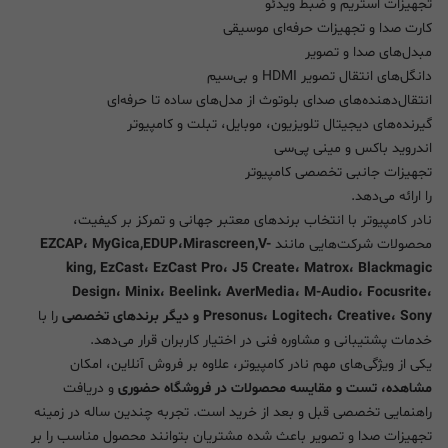
تجهیزات استریم و ضبط ویدئو
کارت صدا و تجهیزات حرفه‌ای موسیقی
مبدل‌های صدا و تصویر
دانگل‌های انتقال تصویر HDMI و بی‌سیم
انتقال‌دهنده‌های صدای بلوتوث از مدل‌های ساده تا حرفه‌ای
گیرنده‌های دیجیتال تلویزیون، موبایل، تبلت و کامپیوتر
اندروید باکس و مینی پی‌سی
تجهیزات جانبی تخصصی کامپیوتر
را ارائه می‌دهد.
نادر کامپیوتر با انتخاب برندهای معتبر جهانی و تمرکز بر کیفیت،
محصولات شرکت‌هایی مانند
EZCAP، MyGica,EDUP،Mirascreen,V-
king, EzCast، EzCast Pro، J5 Create، Matrox، Blackmagic
Design، Minix، Beelink، AverMedia، M-Audio، Focusrite،
Presonus، Logitech، Creative، Sony و دیگر برندهای تخصصی
را با
خدمات پشتیبانی و مشاوره فنی در اختیار کاربران قرار می‌دهد.
یکی از ویژگی‌های مهم نادر کامپیوتر، علاوه بر فروش آنلاین، امکان
مشاهده، تست و مقایسه محصولات در فروشگاه حضوری
و دریافت
راهنمایی تخصصی قبل و بعد از خرید است. تجربه چندین ساله در زمینه
تجهیزات صدا و تصویر باعث شده مشتریان بتوانند محصول مناسب را بر