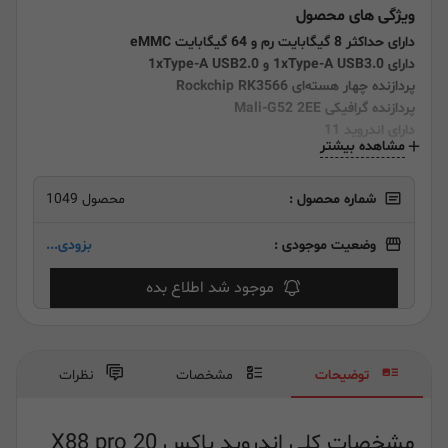
ویژگی های محصول
دارای حداکثر 8 گیگابایت رم و 64 گیگابایت eMMC
دارای 1xType-A USB3.0 و 1xType-A USB2.0
پردازنده چهار هسته‌ای Rockchip RK3566
پردازنده گرافیکی Mali-G52 2EE
دارای اندروید 11
مشاهده بیشتر
شماره محصول :
محصول 1049
وضعیت موجودی :
بزودی...
موجود شد اطلاع بده
توضیحات
مشخصات
نظرات
مشخصات کلی اندروید باکس X88 pro 20