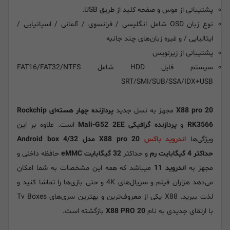
پشتیبانی از موس و صفحه کلید از طریق USB.
نوع زبان OSD شامل انگلیسی / فرانسوی / آلمانی / اسپانیایی /
ایتالیایی / و غیره زبان‌های چند جانبه
پشتیبانی از زیرنویس
سیستم فایل HDD شامل FAT16/FAT32/NTFS
SRT/SMI/SUB/SSA/IDX+USB
X88 pro 20
مجهز به نسل جدید
پردازنده چهار هسته‌ای Rockchip
RK3566
و
پردازنده گرافیکی Mali-G52 2EE
است. علاوه بر این
ویژگی‌ها
اندروید باکس
X88 pro 20 مدل Android box 4/32
حداکثر 4 گیگابایت رم
و حداکثر
32 گیگابایت eMMC
حافظه داخلی و
مجهز به
اندروید 11
میباشد که همه این مشخصات به شما امکان
می‌دهد هزاران فیلم‌ و سریال‌های 4K و حتی بازی‌ها را تماشا کنید و
لذت ببرید. X88 یکی از معروف‌ترین و بهترین سری‌های Tv Boxes
با ارتقای جدیدی به نام
X88 PRO 20
بازگشته است.