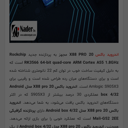
اندروید باکس
X88 PRO 20
مجهز به پردازنده جدید
Rockchip
RK3566 64-bit quad-core ARM Cortex A55 1.8GHz
است که
به دلیل کیفیت ساخت خوب در توان کم 22 نانومتری شناخته شده
است و برای دستگاه‌های میان رده طراحی شده است و رقیبی برای
Amlogic S905X3 است.
اندروید باکس X88 pro 20 مدل Android
box 4/32
عملکردی 30 درصد بیشتر از S905X3 که در اکثر
دستگاه‌های اندروید باکس یافت می‌شود، به شما می‌دهد.
اندروید
باکس X88 pro 20 مدل Android box 4/32
دارای
پردازنده گرافیکی
Mali-G52 2EE
است که عملکرد خوبی را برای بازی ارائه می‌دهد.
همچنین
اندروید باکس X88 pro 20 مدل Android box 4/32
از یک