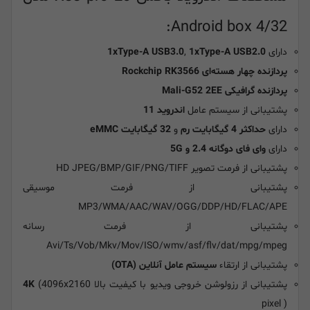
Android box 4/32:
دارای
1xType-A USB2.0
,
1xType-A USB3.0
پردازنده چهار هسته‌ای Rockchip RK3566
پردازنده گرافیکی Mali-G52 2EE
پشتیبانی از سیستم عامل
اندروید 11
دارای
حداکثر 4 گیگابایت رم
و
32 گیگابایت eMMC
دارای
وای فای دوگانه 2.4 و 5G
پشتیبانی از فرمت تصویر HD JPEG/BMP/GIF/PNG/TIFF
پشتیبانی از فرمت موسیقی
MP3/WMA/AAC/WAV/OGG/DDP/HD/FLAC/APE
پشتیبانی از فرمت رسانه
Avi/Ts/Vob/Mkv/Mov/ISO/wmv/asf/flv/dat/mpg/mpeg
پشتیبانی از ارتقاء
سیستم عامل آنلاین (OTA)
پشتیبانی از رزولوشن خروجی ویدیو با کیفیت بالا
(4096x2160
4K
pixel )