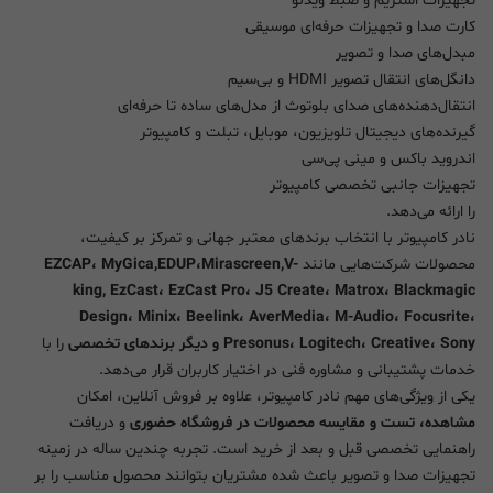
تجهیزات استریم و ضبط ویدئو
کارت صدا و تجهیزات حرفه‌ای موسیقی
مبدل‌های صدا و تصویر
دانگل‌های انتقال تصویر HDMI و بی‌سیم
انتقال‌دهنده‌های صدای بلوتوث از مدل‌های ساده تا حرفه‌ای
گیرنده‌های دیجیتال تلویزیون، موبایل، تبلت و کامپیوتر
اندروید باکس و مینی پی‌سی
تجهیزات جانبی تخصصی کامپیوتر
را ارائه می‌دهد.
نادر کامپیوتر با انتخاب برندهای معتبر جهانی و تمرکز بر کیفیت،
محصولات شرکت‌هایی مانند
EZCAP، MyGica,EDUP،Mirascreen,V-
king, EzCast، EzCast Pro، J5 Create، Matrox، Blackmagic
Design، Minix، Beelink، AverMedia، M-Audio، Focusrite،
Presonus، Logitech، Creative، Sony و دیگر برندهای تخصصی
را با
خدمات پشتیبانی و مشاوره فنی در اختیار کاربران قرار می‌دهد.
یکی از ویژگی‌های مهم نادر کامپیوتر، علاوه بر فروش آنلاین، امکان
مشاهده، تست و مقایسه محصولات در فروشگاه حضوری
و دریافت
راهنمایی تخصصی قبل و بعد از خرید است. تجربه چندین ساله در زمینه
تجهیزات صدا و تصویر باعث شده مشتریان بتوانند محصول مناسب را بر