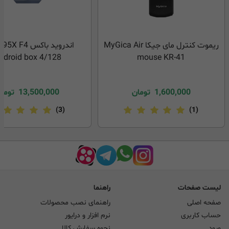
ریموت کنترل مای جیکا MyGica Air
ndroid box 4/128
mouse KR-41
1,600,000
تومان
13,500,000
توما
(3)
(1)
لیست صفحات
راهنما
صفحه اصلی
راهنمای نصب محصولات
حساب کاربری
نرم افزار و درایور
ورود
نحوه سفارش کالا