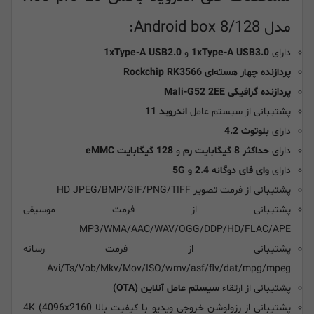
مدل Android box 8/128:
دارای
1xType-A USB3.0
و
1xType-A USB2.0
پردازنده چهار هسته‌ای Rockchip RK3566
پردازنده گرافیکی Mali-G52 2EE
پشتیبانی از سیستم عامل
اندروید 11
دارای
بلوتوث 4.2
دارای
حداکثر 8 گیگابایت رم
و
128 گیگابایت eMMC
دارای
وای فای دوگانه 2.4 و 5G
پشتیبانی از فرمت تصویر HD JPEG/BMP/GIF/PNG/TIFF
پشتیبانی از فرمت موسیقی
MP3/WMA/AAC/WAV/OGG/DDP/HD/FLAC/APE
پشتیبانی از فرمت رسانه
Avi/Ts/Vob/Mkv/Mov/ISO/wmv/asf/flv/dat/mpg/mpeg
پشتیبانی از ارتقاء
سیستم عامل آنلاین (OTA)
پشتیبانی از رزولوشن خروجی ویدیو با کیفیت بالا 4K (4096x2160