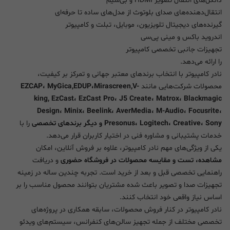
دانگل‌های انتقال تصویر HDMI و بی‌سیم
انتقال‌دهنده‌های صدای بلوتوث از مدل‌های ساده تا حرفه‌ای
گیرنده‌های دیجیتال تلویزیون، موبایل، تبلت و کامپیوتر
اندروید باکس و مینی پی‌سی
تجهیزات جانبی تخصصی کامپیوتر
را ارائه می‌دهد.
نادر کامپیوتر با انتخاب برندهای معتبر جهانی و تمرکز بر کیفیت،
محصولات شرکت‌هایی مانند
EZCAP، MyGica,EDUP،Mirascreen,V-
king, EzCast، EzCast Pro، J5 Create، Matrox، Blackmagic
Design، Minix، Beelink، AverMedia، M-Audio، Focusrite،
Presonus، Logitech، Creative، Sony و دیگر برندهای تخصصی
را با
خدمات پشتیبانی و مشاوره فنی در اختیار کاربران قرار می‌دهد.
یکی از ویژگی‌های مهم نادر کامپیوتر، علاوه بر فروش آنلاین، امکان
مشاهده، تست و مقایسه محصولات در فروشگاه حضوری
و دریافت
راهنمایی تخصصی قبل و بعد از خرید است. تجربه چندین ساله در زمینه
تجهیزات صدا و تصویر باعث شده مشتریان بتوانند محصول مناسب را بر
اساس نیاز واقعی خود انتخاب کنند.
نادر کامپیوتر در کنار فروش محصولات، سابقه همکاری در پروژه‌های
تخصصی مختلف از جمله تجهیز سالن‌های کنفرانس، سیستم‌های ویدئو