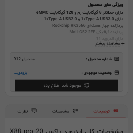
ویژگی های محصول
دارای حداکثر 8 گیگابایت رم و 128 گیگابایت eMMC
دارای 1xType-A USB3.0 و 1xType-A USB2.0
پردازنده چهار هسته‌ای Rockchip RK3566
پردازنده گرافیکی Mali-G52 2EE
دارای اندروید 11
مشاهده بیشتر
دارای بلوتوث 4.2
شماره محصول :
محصول 912
وضعیت موجودی :
بزودی...
موجود شد اطلاع بده
توضیحات
مشخصات
نظرات
مشخصات کلی اندروید باکس X88 pro 20