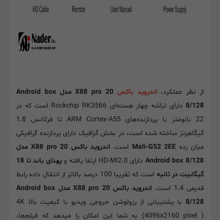
از نظر عملکرد،
اندروید باکس
X88 pro 20 مدل Android box
8/128
دارای تراشه چهار هسته‌ای Rockchip RK3566 است که در
22 نانومتر با پردازنده‌های ARM Cortex-A55 تا فرکانس 1.8
گیگاهرتز ساخته شده است، در بخش گرافیک دارای پردازنده گرافیکی
میان رده
Mali-G52 2EE
است.
اندروید باکس X88 pro 20 مدل
Android box 8/128
دارای HD-MI2.0 ارتقا یافته و
پهنای باند تا 18
گیگابیت در ثانیه
است که تقریبا 100 درصد بالاتر از انتقال داده رابط
قدیمی 1.4 است.
اندروید باکس X88 pro 20 مدل Android box
8/128
با پشتیبانی از رزولوشن خروجی ویدیو با کیفیت بالا 4K
(4096x2160 pixel ) به شما این امکان را میدهد که فیلم‌ها،