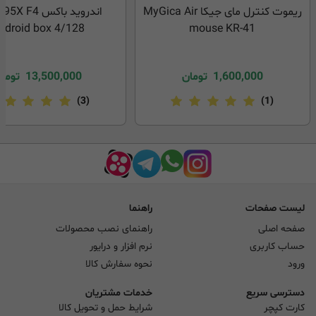
ریموت کنترل مای جیکا MyGica Air
ndroid box 4/128
mouse KR-41
1,600,000
تومان
13,500,000
توما
(3)
(1)
لیست صفحات
راهنما
صفحه اصلی
راهنمای نصب محصولات
حساب کاربری
نرم افزار و درایور
ورود
نحوه سفارش کالا
دسترسی سریع
خدمات مشتریان
کارت کپچر
شرایط حمل و تحویل کالا