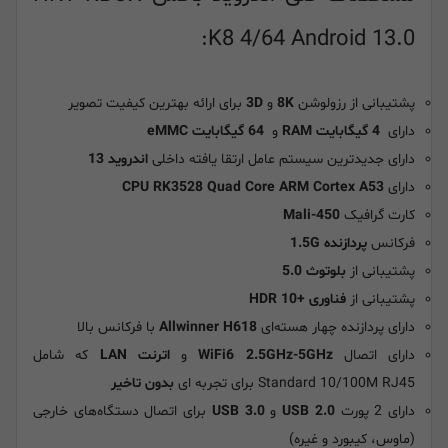
K8 4/64 Android 13.0:
پشتیبانی از رزولوشن
8K
و
3D
برای ارائه بهترین کیفیت تصویر
دارای
4 گیگابایت RAM
و
64 گیگابایت eMMC
دارای جدیدترین سیستم عامل ارتقا یافته داخلی
اندروید 13
دارای
CPU RK3528 Quad Core ARM Cortex A53
کارت گرافیک
Mali-450
فرکانس
پردازنده 1.5G
پشتیبانی از
بلوتوث 5.0
پشتیبانی از
فناوری
+
HDR 10
دارای پردازنده چهار هسته‌ای
Allwinner H618
با فرکانس بالا
دارای اتصال
WiFi6 2.5GHz-5GHz
و
اترنت LAN
که شامل
Standard 10/100M RJ45 برای تجربه ای
بدون تاخیر
دارای 2 پورت
USB 2.0
و
USB 3.0
برای اتصال دستگاه‌های خارجی
(ماوس، کیبورد و غیره)