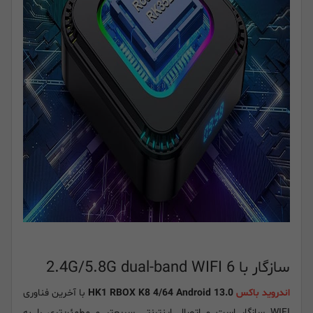
سازگار با 2.4G/5.8G dual-band WIFI 6
اندروید باکس
HK1 RBOX K8 4/64 Android 13.0
با آخرین فناوری
WIFI سازگار است و اتصال اینترنتی سریعتر و مطمئن‌تری را به