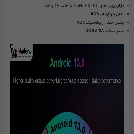
دارای پورت‌های TF CARD، LAN، HD، DC و AV
دارای
چراغ‌های RGB
جنس بدنه از پلاستیک ABS
منبع تغذیه
DC 5V/2A