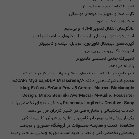
تجهیزات استریم و ضبط ویدئو
کارت صدا و تجهیزات حرفه‌ای موسیقی
مبدل‌های صدا و تصویر
دانگل‌های انتقال تصویر HDMI و بی‌سیم
انتقال‌دهنده‌های صدای بلوتوث از مدل‌های ساده تا حرفه‌ای
گیرنده‌های دیجیتال تلویزیون، موبایل، تبلت و کامپیوتر
اندروید باکس و مینی پی‌سی
تجهیزات جانبی تخصصی کامپیوتر
را ارائه می‌دهد.
نادر کامپیوتر با انتخاب برندهای معتبر جهانی و تمرکز بر کیفیت،
محصولات شرکت‌هایی مانند
EZCAP، MyGica,EDUP،Mirascreen,V-
king, EzCast، EzCast Pro، J5 Create، Matrox، Blackmagic
Design، Minix، Beelink، AverMedia، M-Audio، Focusrite،
Presonus، Logitech، Creative، Sony و دیگر برندهای تخصصی
را با
خدمات پشتیبانی و مشاوره فنی در اختیار کاربران قرار می‌دهد.
یکی از ویژگی‌های مهم نادر کامپیوتر، علاوه بر فروش آنلاین، امکان
مشاهده، تست و مقایسه محصولات در فروشگاه حضوری
و دریافت
راهنمایی تخصصی قبل و بعد از خرید است. تجربه چندین ساله در زمینه