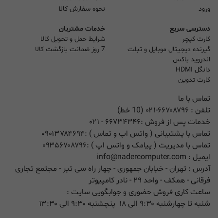
ورود
نحوه سفارش کالا
دسترسی سریع
خدمات مشتریان
کارت کپچر
شرایط حمل و تحویل کالا
گیرنده دیجیتال موبایل و تبلت
7 روز ضمانت بازگشت کالا
اندروید باکس
دانگل HDMI
کارت تدوین
تماس با ما
تلفن :
۰۲۱-۶۶۷۰۸۷۹۶ (10 خط)
خدمات پس از فروش :
۶۶۷۳۴۳۴۶
- ۰۲۱
تماس با پشتیبانی ( واتس اپ و تماس ) :
۰۹۰۱۳۷۸۴۶۹۴
تماس با مدیریت ( پیامک و واتس اپ ) :
۰۹۳۵۶۷۰۸۷۹۶
ایمیل :
info@nadercomputer.com
آدرس : تهران - خیابان جمهوری - چهار راه سی تیر - مجتمع تجاری
فرقانی - همکف - واحد ۲۹ - نادر کامپیوتر
ساعت کاری فروش حضوری و جوابگویی سایت :
شنبه تا چهارشنبه ۹:۳۰ الی ۱۸ پنچشنبه ۹:۳۰ الی ۱۳:۳۰