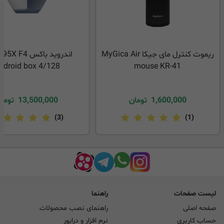
ریموت کنترل مای جیکا MyGica Air
ndroid box 4/128
mouse KR-41
1,600,000
تومان
13,500,000
توما
(3)
(1)
لیست صفحات
راهنما
صفحه اصلی
راهنمای نصب محصولات
حساب کاربری
نرم افزار و درایور