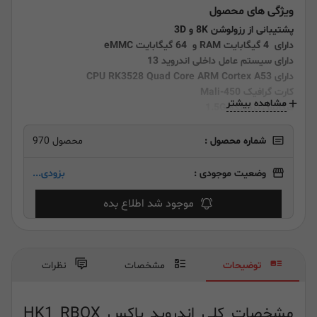
ویژگی های محصول
پشتیبانی از رزولوشن 8K و 3D
دارای 4 گیگابایت RAM و 64 گیگابایت eMMC
دارای سیستم عامل داخلی اندروید 13
دارای CPU RK3528 Quad Core ARM Cortex A53
کارت گرافیک Mali-450
مشاهده بیشتر
فرکانس پردازنده 1.5G
پشتیبانی از بلوتوث 5.0
شماره محصول :
محصول 970
وضعیت موجودی :
بزودی...
موجود شد اطلاع بده
توضیحات
مشخصات
نظرات
مشخصات کلی اندروید باکس HK1 RBOX