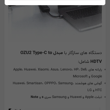
دستگاه های سازگار با
مبدل OZU2 Type-C to
HDTV
شامل:
رایانه های Apple، Huawei، Xiaomi، Asus، Lenovo، HP، Dell،
Google و Microsoft
گوشی های هوشمند Huawei، Smartisan، OPPPO، Samsung،
HTC و LG
تبلت Apple و Huawei و Samsung سری
s
و
Note