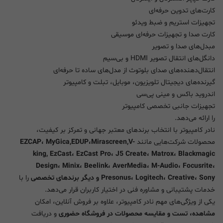
کارت‌های تدوین حرفه‌ای
تجهیزات استریم و ضبط ویدئو
کارت صدا و تجهیزات حرفه‌ای موسیقی
مبدل‌های صدا و تصویر
دانگل‌های انتقال تصویر HDMI و بی‌سیم
انتقال‌دهنده‌های صدای بلوتوث از مدل‌های ساده تا حرفه‌ای
گیرنده‌های دیجیتال تلویزیون، موبایل، تبلت و کامپیوتر
اندروید باکس و مینی پی‌سی
تجهیزات جانبی تخصصی کامپیوتر
را ارائه می‌دهد.
نادر کامپیوتر با انتخاب برندهای معتبر جهانی و تمرکز بر کیفیت،
محصولات شرکت‌هایی مانند
EZCAP، MyGica,EDUP،Mirascreen,V-
king, EzCast، EzCast Pro، J5 Create، Matrox، Blackmagic
Design، Minix، Beelink، AverMedia، M-Audio، Focusrite،
Presonus، Logitech، Creative، Sony و دیگر برندهای تخصصی
را با
خدمات پشتیبانی و مشاوره فنی در اختیار کاربران قرار می‌دهد.
یکی از ویژگی‌های مهم نادر کامپیوتر، علاوه بر فروش آنلاین، امکان
مشاهده، تست و مقایسه محصولات در فروشگاه حضوری
و دریافت