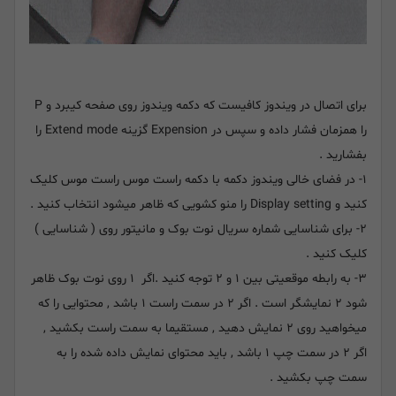
برای اتصال در ویندوز کافیست که دکمه ویندوز روی صفحه کیبرد و P
را همزمان فشار داده و سپس در Expension گزینه Extend mode را
بفشارید .
۱- در فضای خالی ویندوز دکمه با دکمه راست موس راست موس کلیک
کنید و Display setting را منو کشویی که ظاهر میشود انتخاب کنید .
۲- برای شناسایی شماره سریال نوت بوک و مانیتور روی ( شناسایی )
کلیک کنید .
۳- به رابطه موقعیتی بین ۱ و ۲ توجه کنید .اگر ۱ روی نوت بوک ظاهر
شود ۲ نمایشگر است . اگر ۲ در سمت راست ۱ باشد , محتوایی را که
میخواهید روی ۲ نمایش دهید , مستقیما به سمت راست بکشید ,
اگر ۲ در سمت چپ ۱ باشد , باید محتوای نمایش داده شده را به
سمت چپ بکشید .