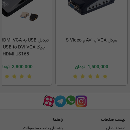
مبدل VGA به AV و S-Video
جیکا USB to DVI VGA
HDMI US165
1,500,000
تومان
3,800,000
تومان
لیست صفحات
راهنما
صفحه اصلی
راهنمای نصب محصولات