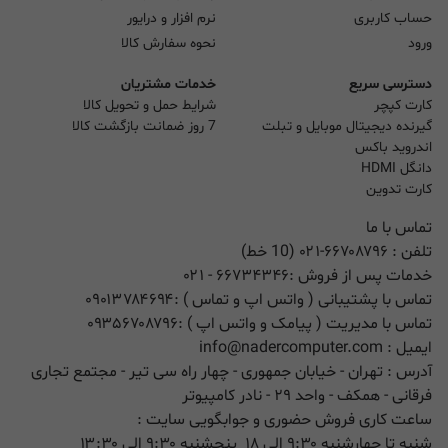
حساب کاربری
نرم افزار و درایور
ورود
نحوه سفارش کالا
دسترسی سریع
خدمات مشتریان
کارت کپچر
شرایط حمل و تحویل کالا
گیرنده دیجیتال موبایل و تبلت
7 روز ضمانت بازگشت کالا
اندروید باکس
دانگل HDMI
کارت تدوین
تماس با ما
تلفن :
۰۲۱-۶۶۷۰۸۷۹۶ (10 خط)
خدمات پس از فروش :
۶۶۷۳۴۳۴۶
- ۰۲۱
تماس با پشتیبانی ( واتس اپ و تماس ) :
۰۹۰۱۳۷۸۴۶۹۴
تماس با مدیریت ( پیامک و واتس اپ ) :
۰۹۳۵۶۷۰۸۷۹۶
ایمیل :
info@nadercomputer.com
آدرس : تهران - خیابان جمهوری - چهار راه سی تیر - مجتمع تجاری
فرقانی - همکف - واحد ۲۹ - نادر کامپیوتر
ساعت کاری فروش حضوری و جوابگویی سایت :
شنبه تا چهارشنبه ۹:۳۰ الی ۱۸ پنچشنبه ۹:۳۰ الی ۱۳:۳۰