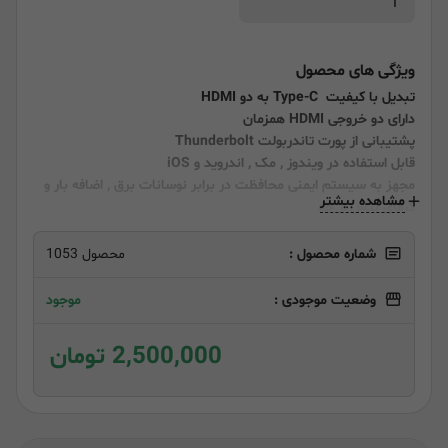
ویژگی های محصول
تبدیل با کیفیت Type-C به دو HDMI
دارای دو خروجی HDMI همزمان
پشتیبانی از پورت تاندربولت
Thunderbolt
قابل استفاده در ویندوز , مک , اندروید و iOS
مجهز به سیستم ایمنی محافظت در برابر نوسانات برق , اضافه بار و
مشاهده بیشتر
گرمای بیش از حد
بدون نیاز به نصب درایور
پشتیبانی از رزولوشن 2160*3840 , 60@
شماره محصول :
محصول 1053
وضعیت موجودی :
موجود
2,500,000 تومان