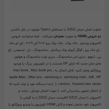
تفاوت اصلی مبدل OZU2 با مبداهای Type-c موجود در بازار داشتن
دو خروجی HDMI
به صورت
همزمان
میباشد . شما میتوانید خروجی
کامپیوتر ویندوز , مک بوک , مک بوک پرو ۲۰۱۷ الی ۲۰۲۹ , اپل ای مک
, ای مک پرو , گوگل کروم بوک پیکسل , سامسونگ , دل , ایسوس , اچ
پی , لنووو , سری اس سامسونگ , سری نوت سامسونگ و هواوی
های مدل جدید که دارای DP هستند را در تلویزیون بزرگ یا ویدیو
پروژکتور وصل کنید .قابل اتصال به mac book , Mac book pro ,
apple iMac , iMac pro , samsung s , samsung note , dell , HP
. Lenovo , Huawei new versio( ابتدا دستگاه خود را چک کنید که
از انتقال تصویر پشتیبانی کند .) جهت اتصال موبایل , تبلت و
کامپیوتر با مبدل OZU2 کافیست مبدل OZU2 را به گوشی یا
کامپیوتر خود متصل نموده و کابل HDMI تلویزیون یا ویدیو پروژکتور را