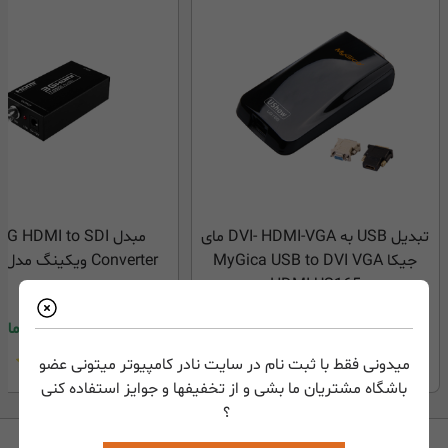
تبدیل USB به DVI- HDMI-VGA مای
مبدل G HDMI to SDI
جیکا MyGica USB to DVI VGA
Converter ویکینگ مدل VK-129
HDMI US165
3,800,000
تومان
4,500,000
تومان
میدونی فقط با ثبت نام در سایت نادر کامپیوتر میتونی عضو
باشگاه مشتریان ما بشی و از تخفیفها و جوایز استفاده کنی
؟