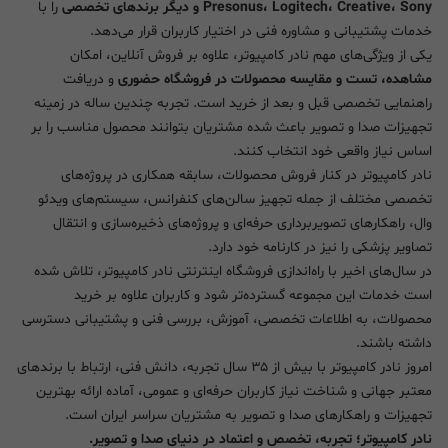
Presonus، Logitech، Creative، Sony و دیگر برندهای تخصصی
را با
خدمات پشتیبانی و مشاوره فنی در اختیار کاربران قرار می‌دهد.
یکی از ویژگی‌های مهم نادر کامپیوتر، علاوه بر فروش آنلاین، امکان
مشاهده، تست و مقایسه محصولات در فروشگاه حضوری
و دریافت
راهنمایی تخصصی قبل و بعد از خرید است. تجربه چندین ساله در زمینه
تجهیزات صدا و تصویر باعث شده مشتریان بتوانند محصول مناسب را بر
اساس نیاز واقعی خود انتخاب کنند.
نادر کامپیوتر در کنار فروش محصولات، سابقه همکاری در پروژه‌های
تخصصی مختلف از جمله تجهیز سالن‌های کنفرانس، سیستم‌های ویدئو
وال، راهکارهای تصویربرداری حرفه‌ای و پروژه‌های ذخیره‌سازی و انتقال
تصاویر پزشکی را نیز در کارنامه خود دارد.
در سال‌های اخیر با راه‌اندازی فروشگاه اینترنتی نادر کامپیوتر، تلاش شده
است خدمات این مجموعه گسترده‌تر شود و کاربران علاوه بر خرید
محصولات، به اطلاعات تخصصی، آموزش، بررسی فنی و پشتیبانی دسترسی
داشته باشند.
امروز نادر کامپیوتر با بیش از ۳۵ سال تجربه، دانش فنی، ارتباط با برندهای
معتبر جهانی و شناخت نیاز کاربران حرفه‌ای و عمومی، آماده ارائه بهترین
تجهیزات و راهکارهای صدا و تصویر به مشتریان سراسر ایران است.
نادر کامپیوتر؛ تجربه، تخصص و اعتماد در دنیای صدا و تصویر.