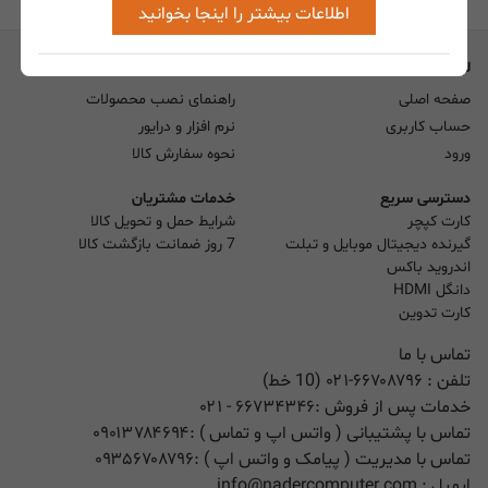
اطلاعات بیشتر را اینجا بخوانید
لیست صفحات
راهنما
صفحه اصلی
راهنمای نصب محصولات
حساب کاربری
نرم افزار و درایور
ورود
نحوه سفارش کالا
دسترسی سریع
خدمات مشتریان
کارت کپچر
شرایط حمل و تحویل کالا
گیرنده دیجیتال موبایل و تبلت
7 روز ضمانت بازگشت کالا
اندروید باکس
دانگل HDMI
کارت تدوین
تماس با ما
تلفن :
۰۲۱-۶۶۷۰۸۷۹۶ (10 خط)
خدمات پس از فروش :
۶۶۷۳۴۳۴۶
- ۰۲۱
تماس با پشتیبانی ( واتس اپ و تماس ) :
۰۹۰۱۳۷۸۴۶۹۴
تماس با مدیریت ( پیامک و واتس اپ ) :
۰۹۳۵۶۷۰۸۷۹۶
ایمیل :
info@nadercomputer.com