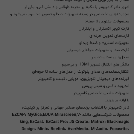
امروز نادر کامپیوتر با تکیه بر تجربه طولانی و دانش فنی، یکی از
مجموعه‌های تخصصی در زمینه تجهیزات صدا و تصویر محسوب می‌شود و
محصولات متنوعی از جمله:
کارت کپچر اکسترنال و اینترنال
کارت‌های تدوین حرفه‌ای
تجهیزات استریم و ضبط ویدئو
کارت صدا و تجهیزات حرفه‌ای موسیقی
مبدل‌های صدا و تصویر
دانگل‌های انتقال تصویر HDMI و بی‌سیم
انتقال‌دهنده‌های صدای بلوتوث از مدل‌های ساده تا حرفه‌ای
گیرنده‌های دیجیتال تلویزیون، موبایل، تبلت و کامپیوتر
اندروید باکس و مینی پی‌سی
تجهیزات جانبی تخصصی کامپیوتر
را ارائه می‌دهد.
نادر کامپیوتر با انتخاب برندهای معتبر جهانی و تمرکز بر کیفیت،
محصولات شرکت‌هایی مانند
EZCAP، MyGica,EDUP،Mirascreen,V-
king, EzCast، EzCast Pro، J5 Create، Matrox، Blackmagic
Design، Minix، Beelink، AverMedia، M-Audio، Focusrite،