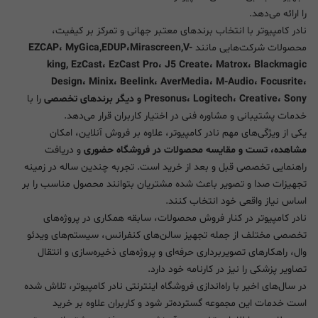
را ارائه می‌دهد.
نادر کامپیوتر با انتخاب برندهای معتبر جهانی و تمرکز بر کیفیت،
محصولات شرکت‌هایی مانند
EZCAP، MyGica,EDUP،Mirascreen,V-
king, EzCast، EzCast Pro، J5 Create، Matrox، Blackmagic
Design، Minix، Beelink، AverMedia، M-Audio، Focusrite،
Presonus، Logitech، Creative، Sony و دیگر برندهای تخصصی
را با
خدمات پشتیبانی و مشاوره فنی در اختیار کاربران قرار می‌دهد.
یکی از ویژگی‌های مهم نادر کامپیوتر، علاوه بر فروش آنلاین، امکان
مشاهده، تست و مقایسه محصولات در فروشگاه حضوری
و دریافت
راهنمایی تخصصی قبل و بعد از خرید است. تجربه چندین ساله در زمینه
تجهیزات صدا و تصویر باعث شده مشتریان بتوانند محصول مناسب را بر
اساس نیاز واقعی خود انتخاب کنند.
نادر کامپیوتر در کنار فروش محصولات، سابقه همکاری در پروژه‌های
تخصصی مختلف از جمله تجهیز سالن‌های کنفرانس، سیستم‌های ویدئو
وال، راهکارهای تصویربرداری حرفه‌ای و پروژه‌های ذخیره‌سازی و انتقال
تصاویر پزشکی را نیز در کارنامه خود دارد.
در سال‌های اخیر با راه‌اندازی فروشگاه اینترنتی نادر کامپیوتر، تلاش شده
است خدمات این مجموعه گسترده‌تر شود و کاربران علاوه بر خرید