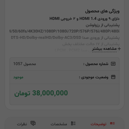
ویژگی های محصول
دارای ۹ ورودی HDMI 1.4 و ۲ خروجی HDMI
پشتیبانی از رزولوشن
24/50/60fs/4K30HZ/1080P/1080i/720P/576P/576i/480P/480i
پشتیبانی از ورودی صدا DTS-HD/Dolby-realHD/Dolby-AC3/DSD
پشتیبانی از ۱۷ حالت مختلف پخش
مشاهده بیشتر
پشتیبانی از خروجی صدا LPCM , PCM2
پشتیبانی از تصاویر 24bit/30bit/36bit
دارای پورت RS232 جهت اتصال
شماره محصول :
محصول 1057
وضعیت موجودی :
موجود
38,000,000 تومان
توضیحات
مشخصات
نظرات