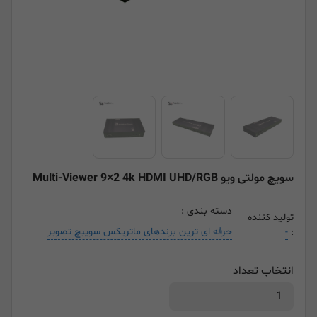
سویچ مولتی ویو Multi-Viewer 9×2 4k HDMI UHD/RGB
دسته بندی :
تولید کننده
حرفه ای ترین برندهای ماتریکس سوییچ تصویر
-
:
انتخاب تعداد