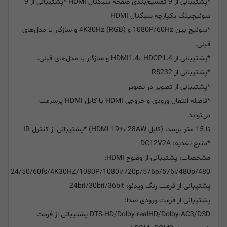
*پشتیبانی از 9 تقسیم‌بندی صفحه سیگنال HDMI *پشتیبانی از 9
سوئیچینگ یکپارچه سیگنال HDMI
*سوئیچ بین 1080P/60Hz و 4K30Hz (RGB) و سازگار با مدل‌های
قبلی.
*پشتیبانی از HDMI1.4، HDCP1.4 و سازگار با مدل‌های قبلی.
*پشتیبانی از RS232
*پشتیبانی از تصویر در تصویر
*فاصله انتقال ورودی و خروجی HDMI با کابل HDMI پرسرعت
می‌تواند
تا 15 متر برسد. (کابل HDMI 19+، 28AW) *پشتیبانی از کنترل IR
*منبع تغذیه: DC12V2A
مشخصات: پشتیبانی از وضوح HDMI:
24/50/60fs/4K30HZ/1080P/1080i/720p/576p/576i/480p/480
پشتیبانی از فرمت رنگ ویدئو: 24bit/30bit/36bit
پشتیبانی از فرمت ورودی صدا:
DTS-HD/Dolby-realHD/Dolby-AC3/DSD پشتیبانی از فرمت